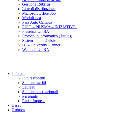
Gestione Rubrica
Liste di distribuzione
Microsoft Office 365
Modulistica
Pass Auto Campus
PICO – PRISMA – INIZIATIVE
Presenze UniBA
Protocollo informatico (Titulus)
Sistema identità visiva
UP - University Planner
Webmail UniBA
Info per
Futuri studenti
Studenti iscritti
Laureati
Studenti internazionali
Personale
Enti e Imprese
Esse3
Rubrica