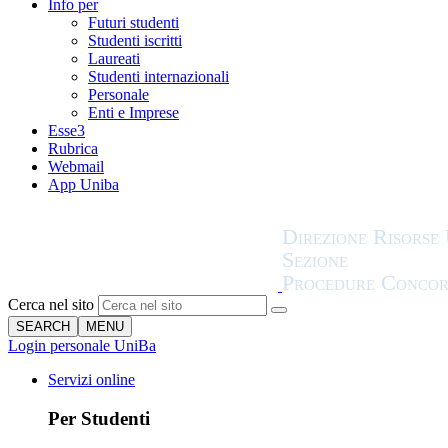
Info per
Futuri studenti
Studenti iscritti
Laureati
Studenti internazionali
Personale
Enti e Imprese
Esse3
Rubrica
Webmail
App Uniba
Cerca nel sito
SEARCH
MENU
Login personale UniBa
Servizi online
Per Studenti