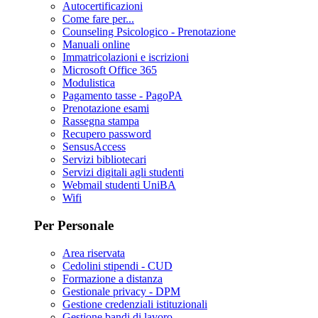
Autocertificazioni
Come fare per...
Counseling Psicologico - Prenotazione
Manuali online
Immatricolazioni e iscrizioni
Microsoft Office 365
Modulistica
Pagamento tasse - PagoPA
Prenotazione esami
Rassegna stampa
Recupero password
SensusAccess
Servizi bibliotecari
Servizi digitali agli studenti
Webmail studenti UniBA
Wifi
Per Personale
Area riservata
Cedolini stipendi - CUD
Formazione a distanza
Gestionale privacy - DPM
Gestione credenziali istituzionali
Gestione bandi di lavoro