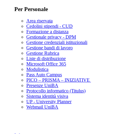
Per Personale
Area riservata
Cedolini stipendi - CUD
Formazione a distanza
Gestionale privacy - DPM
Gestione credenziali istituzionali
Gestione bandi di lavoro
Gestione Rubrica
Liste di distribuzione
Microsoft Office 365
Modulistica
Pass Auto Campus
PICO – PRISMA – INIZIATIVE
Presenze UniBA
Protocollo informatico (Titulus)
Sistema identità visiva
UP - University Planner
Webmail UniBA