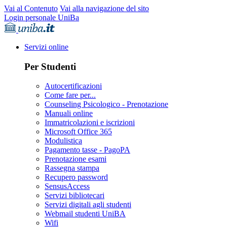
Vai al Contenuto
Vai alla navigazione del sito
Login personale UniBa
Servizi online
Per Studenti
Autocertificazioni
Come fare per...
Counseling Psicologico - Prenotazione
Manuali online
Immatricolazioni e iscrizioni
Microsoft Office 365
Modulistica
Pagamento tasse - PagoPA
Prenotazione esami
Rassegna stampa
Recupero password
SensusAccess
Servizi bibliotecari
Servizi digitali agli studenti
Webmail studenti UniBA
Wifi