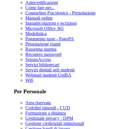
Autocertificazioni
Come fare per...
Counseling Psicologico - Prenotazione
Manuali online
Immatricolazioni e iscrizioni
Microsoft Office 365
Modulistica
Pagamento tasse - PagoPA
Prenotazione esami
Rassegna stampa
Recupero password
SensusAccess
Servizi bibliotecari
Servizi digitali agli studenti
Webmail studenti UniBA
Wifi
Per Personale
Area riservata
Cedolini stipendi - CUD
Formazione a distanza
Gestionale privacy - DPM
Gestione credenziali istituzionali
Gestione bandi di lavoro