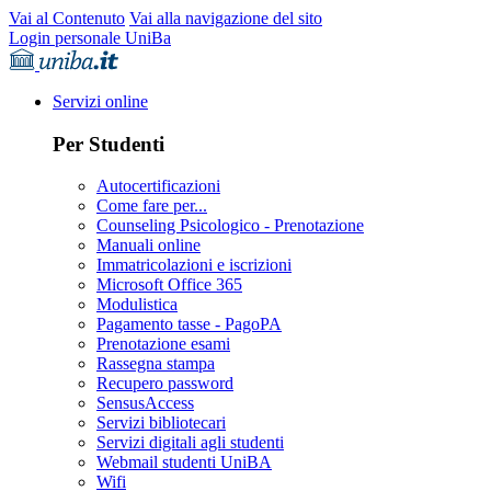
Vai al Contenuto
Vai alla navigazione del sito
Login personale UniBa
Servizi online
Per Studenti
Autocertificazioni
Come fare per...
Counseling Psicologico - Prenotazione
Manuali online
Immatricolazioni e iscrizioni
Microsoft Office 365
Modulistica
Pagamento tasse - PagoPA
Prenotazione esami
Rassegna stampa
Recupero password
SensusAccess
Servizi bibliotecari
Servizi digitali agli studenti
Webmail studenti UniBA
Wifi