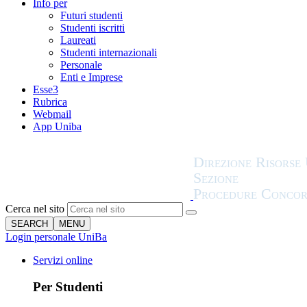
Info per
Futuri studenti
Studenti iscritti
Laureati
Studenti internazionali
Personale
Enti e Imprese
Esse3
Rubrica
Webmail
App Uniba
Cerca nel sito
SEARCH
MENU
Login personale UniBa
Servizi online
Per Studenti