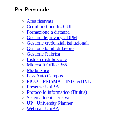
Per Personale
Area riservata
Cedolini stipendi - CUD
Formazione a distanza
Gestionale privacy - DPM
Gestione credenziali istituzionali
Gestione bandi di lavoro
Gestione Rubrica
Liste di distribuzione
Microsoft Office 365
Modulistica
Pass Auto Campus
PICO – PRISMA – INIZIATIVE
Presenze UniBA
Protocollo informatico (Titulus)
Sistema identità visiva
UP - University Planner
Webmail UniBA