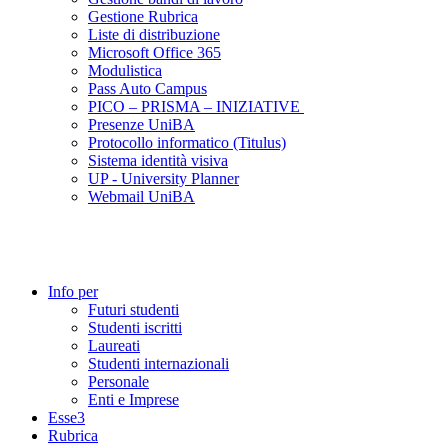
Gestione Rubrica
Liste di distribuzione
Microsoft Office 365
Modulistica
Pass Auto Campus
PICO – PRISMA – INIZIATIVE
Presenze UniBA
Protocollo informatico (Titulus)
Sistema identità visiva
UP - University Planner
Webmail UniBA
Info per
Futuri studenti
Studenti iscritti
Laureati
Studenti internazionali
Personale
Enti e Imprese
Esse3
Rubrica