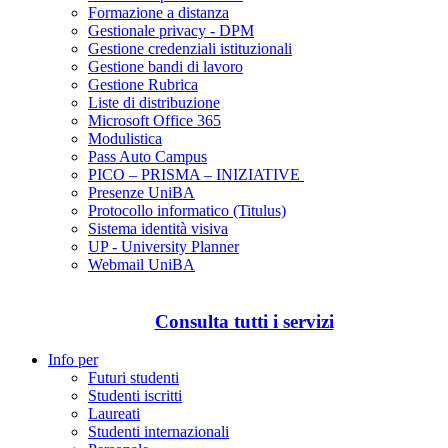
Formazione a distanza
Gestionale privacy - DPM
Gestione credenziali istituzionali
Gestione bandi di lavoro
Gestione Rubrica
Liste di distribuzione
Microsoft Office 365
Modulistica
Pass Auto Campus
PICO – PRISMA – INIZIATIVE
Presenze UniBA
Protocollo informatico (Titulus)
Sistema identità visiva
UP - University Planner
Webmail UniBA
Consulta tutti i servizi
Info per
Futuri studenti
Studenti iscritti
Laureati
Studenti internazionali