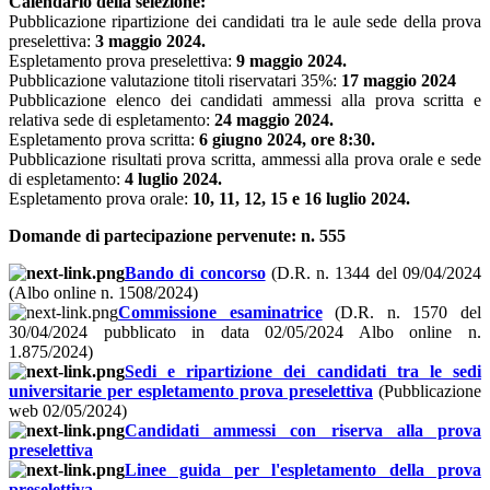
Calendario della selezione:
Pubblicazione ripartizione dei candidati tra le aule sede della prova
preselettiva:
3 maggio 2024.
Espletamento prova preselettiva:
9 maggio 2024.
Pubblicazione valutazione titoli riservatari 35%:
17 maggio 2024
Pubblicazione elenco dei candidati ammessi alla prova scritta e
relativa sede di espletamento:
24 maggio 2024.
Espletamento prova scritta:
6 giugno 2024, ore 8:30.
Pubblicazione risultati prova scritta, ammessi alla prova orale e sede
di espletamento:
4 luglio 2024.
Espletamento prova orale:
10, 11, 12, 15 e 16 luglio 2024.
Domande di partecipazione pervenute: n. 555
Bando di concorso
(D.R. n. 1344 del 09/04/2024
(Albo online n. 1508/2024)
C
ommissione esaminatri
ce
(D.R. n. 1570 del
30/04/2024 pubblicato in data 02/05/2024 Albo online n.
1.875
/2024)
Sedi e ripartizione dei candidati tra le sedi
universitarie per espletamento prova preselettiva
(Pubblicazione
web 02/05/2024)
Candidati ammessi con riserva alla prova
preselettiva
Linee guida per l'espletamento della prova
preselettiva