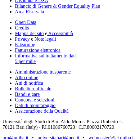
Disabilità e DSA
Bilancio di Genere & Gender Equality Plan
Area Riservata
Open Data
Credits
Mappa del sito
e
Accessibilità
Privacy
e
Note legali
E-learning
Fatturazione elettronica
Informativa sul trattamento dati
5 per mille
Amministrazione trasparente
Albo online
Atti di notifica
Bollettino ufficiale
Bandi e gare
Concorsi e selezioni
Dati di monitoraggio
Assicurazione della Qualità
Università degli Studi di Bari Aldo Moro - Piazza Umberto I -
70121 Bari (Italy) - P.I.01086760723 | C.F.80002170720
urp@uniba.it
•
universitabari@pec.it
•
webmaster@ict.uniba.it