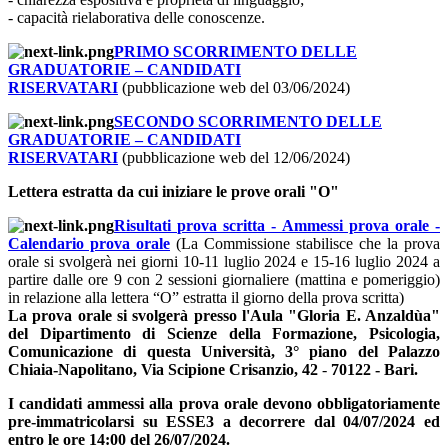
- capacità rielaborativa delle conoscenze.
PRIMO SCORRIMENTO DELLE
GRADUATORIE – CANDIDATI
RISERVATARI
(pubblicazione web del 03/06/2024)
SECONDO SCORRIMENTO DELLE
GRADUATORIE – CANDIDATI
RISERVATARI
(pubblicazione web del 12/06/2024)
Lettera estratta da cui iniziare le prove orali "O"
Risultati prova scritta - Ammessi prova orale -
Calendario prova orale
(La Commissione stabilisce che la prova
orale si svolgerà nei giorni 10-11 luglio 2024 e 15-16 luglio 2024 a
partire dalle ore 9 con 2 sessioni giornaliere (mattina e pomeriggio)
in relazione alla lettera “O” estratta il giorno della prova scritta)
La prova orale si svolgerà presso l'
Aula "Gloria E. Anzaldùa"
del Dipartimento di Scienze della Formazione, Psicologia,
Comunicazione di questa Università,
3° piano del Palazzo
Chiaia-Napolitano, Via Scipione Crisanzio, 42
-
70122 - Bari.
I candidati ammessi alla prova orale devono obbligatoriamente
pre-immatricolarsi su ESSE3 a decorrere dal 04/07/2024 ed
entro le ore 14:00 del 26/07/2024.