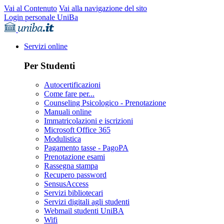
Vai al Contenuto
Vai alla navigazione del sito
Login personale UniBa
Servizi online
Per Studenti
Autocertificazioni
Come fare per...
Counseling Psicologico - Prenotazione
Manuali online
Immatricolazioni e iscrizioni
Microsoft Office 365
Modulistica
Pagamento tasse - PagoPA
Prenotazione esami
Rassegna stampa
Recupero password
SensusAccess
Servizi bibliotecari
Servizi digitali agli studenti
Webmail studenti UniBA
Wifi