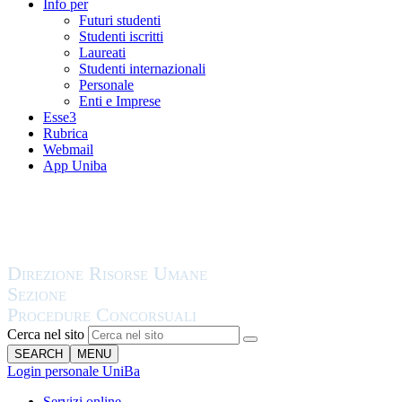
Info per
Futuri studenti
Studenti iscritti
Laureati
Studenti internazionali
Personale
Enti e Imprese
Esse3
Rubrica
Webmail
App Uniba
Cerca nel sito
SEARCH
MENU
Login personale UniBa
Servizi online