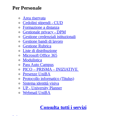
Per Personale
Area riservata
Cedolini stipendi - CUD
Formazione a distanza
Gestionale privacy - DPM
Gestione credenziali istituzionali
Gestione bandi di lavoro
Gestione Rubrica
Liste di distribuzione
Microsoft Office 365
Modulistica
Pass Auto Campus
PICO – PRISMA – INIZIATIVE
Presenze UniBA
Protocollo informatico (Titulus)
Sistema identità visiva
UP - University Planner
Webmail UniBA
Consulta tutti i servizi