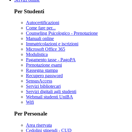
Per Studenti
Autocertificazioni
Come fare per...
Counseling Psicologico - Prenotazione
Manuali online
Immatricolazioni e iscrizioni
Microsoft Office 365
Modulistica
Pagamento tasse - PagoPA
Prenotazione esami
Rassegna stampa
Recupero password
SensusAccess
Servizi bibliotecari
Servizi digitali agli studenti
Webmail studenti UniBA
Wifi
Per Personale
Area riservata
Cedolini stipendi - CUD