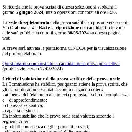
Si ricorda che la prova scritta di questa selezione si svolgerà il
giorno
6 giugno 2024,
inizio operazioni concorsuali ore
8:30
.
La
sede di espletamento
della prova sarà il Campus universitario di
Via Orabona n. 4 a Bari e la
ripartizione
dei candidati fra le varie
aule sarà pubblicata entro il giorno
30/05/2024
su questa pagina
web.
A breve sarà attivata la piattaforma CINECA per la visualizzazione
del proprio elaborato.
Questionario somministrato ai candidati nella prova preselettiva
(pubblicazione web 22/05/2024)
Criteri di valutazione della prova scritta e della prova orale
La Commissione ha stabilito, per quanto attiene la prova scritta, che
gli elaborati saranno valutati secondo i seguenti criteri:
- attinenza dell’elaborato alla traccia proposta, livello di completezza
e di approfondimento;
- chiarezza espositiva;
- capacità di sintesi.
Ha inoltre stabilito che la prova orale sarà valutata secondo i
seguenti criteri:
- grado di conoscenza degli argomenti previsti;
- chiarezza espositiva e proprietà di linguaggio;