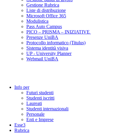
Gestione Rubrica
Liste di distribuzione
Microsoft Office 365
Modulistica
Pass Auto Campus
PICO – PRISMA – INIZIATIVE
Presenze UniBA
Protocollo informatico (Titulus)
Sistema identità visiva
UP - University Planner
Webmail UniBA
Info per
Futuri studenti
Studenti iscritti
Laureati
Studenti internazionali
Personale
Enti e Imprese
Esse3
Rubrica