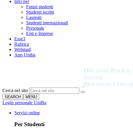
Info per
Futuri studenti
Studenti iscritti
Laureati
Studenti internazionali
Personale
Enti e Imprese
Esse3
Rubrica
Webmail
App Uniba
Cerca nel sito
SEARCH
MENU
Login personale UniBa
Servizi online
Per Studenti