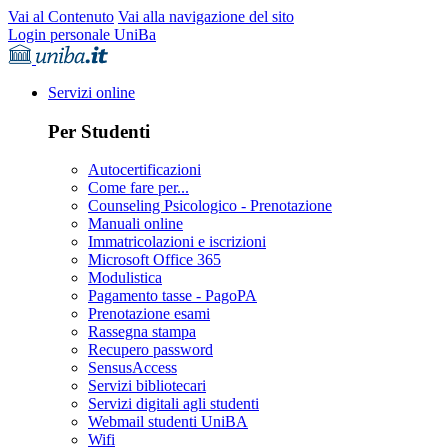
Vai al Contenuto
Vai alla navigazione del sito
Login personale UniBa
Servizi online
Per Studenti
Autocertificazioni
Come fare per...
Counseling Psicologico - Prenotazione
Manuali online
Immatricolazioni e iscrizioni
Microsoft Office 365
Modulistica
Pagamento tasse - PagoPA
Prenotazione esami
Rassegna stampa
Recupero password
SensusAccess
Servizi bibliotecari
Servizi digitali agli studenti
Webmail studenti UniBA
Wifi