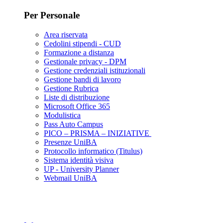
Per Personale
Area riservata
Cedolini stipendi - CUD
Formazione a distanza
Gestionale privacy - DPM
Gestione credenziali istituzionali
Gestione bandi di lavoro
Gestione Rubrica
Liste di distribuzione
Microsoft Office 365
Modulistica
Pass Auto Campus
PICO – PRISMA – INIZIATIVE
Presenze UniBA
Protocollo informatico (Titulus)
Sistema identità visiva
UP - University Planner
Webmail UniBA