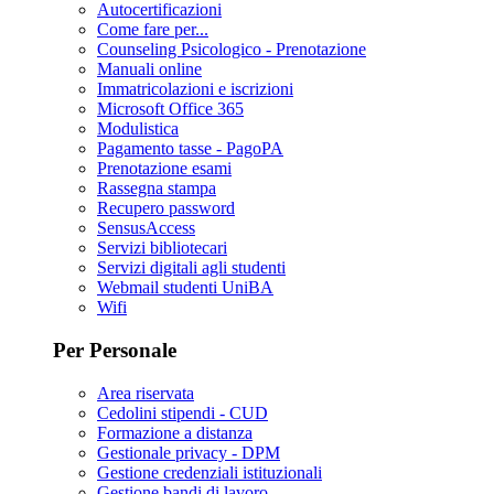
Autocertificazioni
Come fare per...
Counseling Psicologico - Prenotazione
Manuali online
Immatricolazioni e iscrizioni
Microsoft Office 365
Modulistica
Pagamento tasse - PagoPA
Prenotazione esami
Rassegna stampa
Recupero password
SensusAccess
Servizi bibliotecari
Servizi digitali agli studenti
Webmail studenti UniBA
Wifi
Per Personale
Area riservata
Cedolini stipendi - CUD
Formazione a distanza
Gestionale privacy - DPM
Gestione credenziali istituzionali
Gestione bandi di lavoro