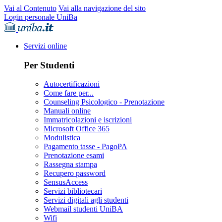
Vai al Contenuto
Vai alla navigazione del sito
Login personale UniBa
Servizi online
Per Studenti
Autocertificazioni
Come fare per...
Counseling Psicologico - Prenotazione
Manuali online
Immatricolazioni e iscrizioni
Microsoft Office 365
Modulistica
Pagamento tasse - PagoPA
Prenotazione esami
Rassegna stampa
Recupero password
SensusAccess
Servizi bibliotecari
Servizi digitali agli studenti
Webmail studenti UniBA
Wifi