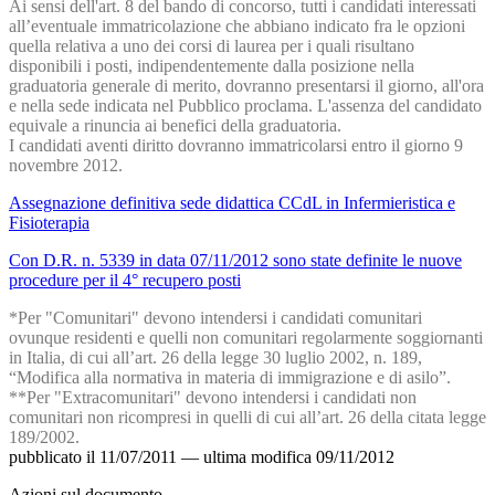
Ai sensi dell'art. 8 del bando di concorso,
tutti i candidati interessati
all’eventuale immatricolazione che abbiano indicato fra le opzioni
quella relativa a uno dei corsi di laurea per i quali risultano
disponibili i posti
,
indipendentemente dalla posizione nella
graduatoria generale di merito, dovranno presentarsi il giorno, all'ora
e nella sede indicata nel Pubblico proclama. L'assenza del candidato
equivale a rinuncia ai benefici della graduatoria.
I candidati aventi diritto dovranno immatricolarsi entro il giorno 9
novembre 2012.
Assegnazione definitiva sede didattica CCdL in Infermieristica e
Fisioterapia
Con D.R. n. 5339 in data 07/11/2012 sono state definite le nuove
procedure per il 4° recupero posti
*Per "Comunitari" devono intendersi i candidati comunitari
ovunque residenti e quelli non comunitari regolarmente soggiornanti
in Italia, di cui all’art. 26 della legge 30 luglio 2002, n. 189,
“Modifica alla normativa in materia di immigrazione e di asilo”.
**Per "Extracomunitari" devono intendersi i candidati non
comunitari non ricompresi in quelli di cui all’art. 26 della citata legge
189/2002.
pubblicato il
11/07/2011
—
ultima modifica
09/11/2012
Azioni sul documento