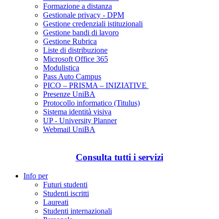
Formazione a distanza
Gestionale privacy - DPM
Gestione credenziali istituzionali
Gestione bandi di lavoro
Gestione Rubrica
Liste di distribuzione
Microsoft Office 365
Modulistica
Pass Auto Campus
PICO – PRISMA – INIZIATIVE
Presenze UniBA
Protocollo informatico (Titulus)
Sistema identità visiva
UP - University Planner
Webmail UniBA
Consulta tutti i servizi
Info per
Futuri studenti
Studenti iscritti
Laureati
Studenti internazionali