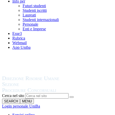
Info per
Futuri studenti
Studenti iscritti
Laureati
Studenti internazionali
Personale
Enti e Imprese
Esse3
Rubrica
Webmail
App Uniba
Cerca nel sito
SEARCH
MENU
Login personale UniBa
Servizi online