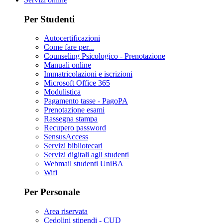
Per Studenti
Autocertificazioni
Come fare per...
Counseling Psicologico - Prenotazione
Manuali online
Immatricolazioni e iscrizioni
Microsoft Office 365
Modulistica
Pagamento tasse - PagoPA
Prenotazione esami
Rassegna stampa
Recupero password
SensusAccess
Servizi bibliotecari
Servizi digitali agli studenti
Webmail studenti UniBA
Wifi
Per Personale
Area riservata
Cedolini stipendi - CUD