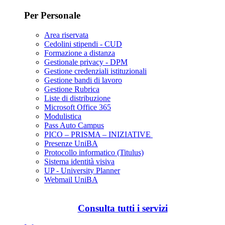
Per Personale
Area riservata
Cedolini stipendi - CUD
Formazione a distanza
Gestionale privacy - DPM
Gestione credenziali istituzionali
Gestione bandi di lavoro
Gestione Rubrica
Liste di distribuzione
Microsoft Office 365
Modulistica
Pass Auto Campus
PICO – PRISMA – INIZIATIVE
Presenze UniBA
Protocollo informatico (Titulus)
Sistema identità visiva
UP - University Planner
Webmail UniBA
Consulta tutti i servizi