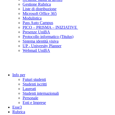
Gestione Rubrica
Liste di distribuzione
Microsoft Office 365
Modulistica
Pass Auto Campus
PICO – PRISMA – INIZIATIVE
Presenze UniBA
Protocollo informatico (Titulus)
Sistema identità visiva
UP - University Planner
Webmail UniBA
Info per
Futuri studenti
Studenti iscritti
Laureati
Studenti internazionali
Personale
Enti e Imprese
Esse3
Rubrica