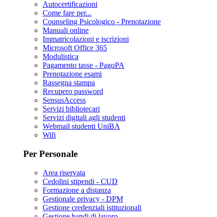
Autocertificazioni
Come fare per...
Counseling Psicologico - Prenotazione
Manuali online
Immatricolazioni e iscrizioni
Microsoft Office 365
Modulistica
Pagamento tasse - PagoPA
Prenotazione esami
Rassegna stampa
Recupero password
SensusAccess
Servizi bibliotecari
Servizi digitali agli studenti
Webmail studenti UniBA
Wifi
Per Personale
Area riservata
Cedolini stipendi - CUD
Formazione a distanza
Gestionale privacy - DPM
Gestione credenziali istituzionali
Gestione bandi di lavoro