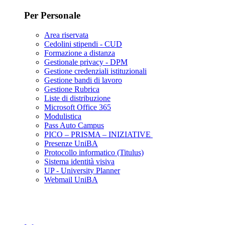
Per Personale
Area riservata
Cedolini stipendi - CUD
Formazione a distanza
Gestionale privacy - DPM
Gestione credenziali istituzionali
Gestione bandi di lavoro
Gestione Rubrica
Liste di distribuzione
Microsoft Office 365
Modulistica
Pass Auto Campus
PICO – PRISMA – INIZIATIVE
Presenze UniBA
Protocollo informatico (Titulus)
Sistema identità visiva
UP - University Planner
Webmail UniBA