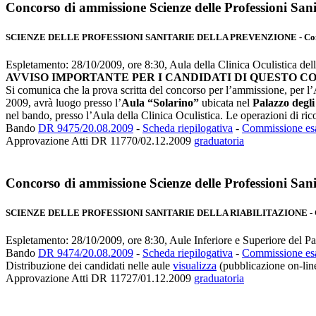
Concorso di ammissione Scienze delle Professioni Sani
SCIENZE DELLE PROFESSIONI SANITARIE DELLA PREVENZIONE - Comun
Espletamento: 28/10/2009, ore 8:30, Aula della Clinica Oculistica dell
AVVISO IMPORTANTE PER I CANDIDATI DI QUESTO C
Si comunica che la prova scritta del concorso per l’ammissione, per l’A
2009, avrà luogo presso l’
Aula “Solarino”
ubicata nel
Palazzo degli 
nel bando, presso l’Aula della Clinica Oculistica. Le operazioni di ri
Bando
DR 9475/20.08.2009
-
Scheda riepilogativa
-
Commissione esa
Approvazione Atti DR 11770/02.12.2009
graduatoria
Concorso di ammissione Scienze delle Professioni Sanit
SCIENZE DELLE PROFESSIONI SANITARIE DELLA RIABILITAZIONE - Com
Espletamento: 28/10/2009, ore 8:30, Aule Inferiore e Superiore del Pa
Bando
DR 9474/20.08.2009
-
Scheda riepilogativa
-
Commissione esa
Distribuzione dei candidati nelle aule
visualizza
(pubblicazione on-lin
Approvazione Atti DR 11727/01.12.2009
graduatoria