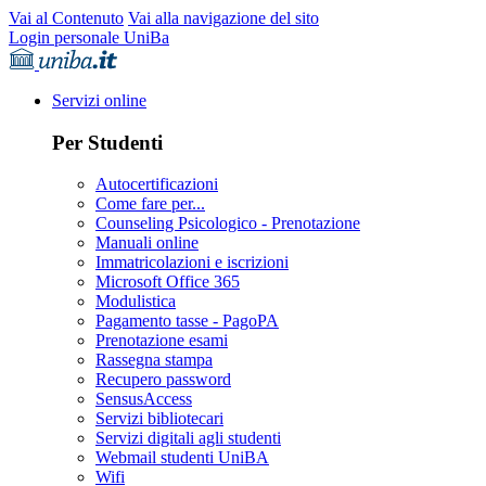
Vai al Contenuto
Vai alla navigazione del sito
Login personale UniBa
Servizi online
Per Studenti
Autocertificazioni
Come fare per...
Counseling Psicologico - Prenotazione
Manuali online
Immatricolazioni e iscrizioni
Microsoft Office 365
Modulistica
Pagamento tasse - PagoPA
Prenotazione esami
Rassegna stampa
Recupero password
SensusAccess
Servizi bibliotecari
Servizi digitali agli studenti
Webmail studenti UniBA
Wifi