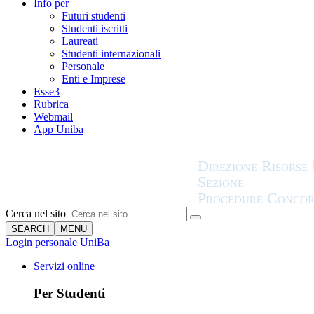
Info per
Futuri studenti
Studenti iscritti
Laureati
Studenti internazionali
Personale
Enti e Imprese
Esse3
Rubrica
Webmail
App Uniba
Cerca nel sito
SEARCH
MENU
Login personale UniBa
Servizi online
Per Studenti