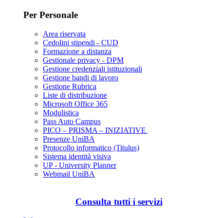
Per Personale
Area riservata
Cedolini stipendi - CUD
Formazione a distanza
Gestionale privacy - DPM
Gestione credenziali istituzionali
Gestione bandi di lavoro
Gestione Rubrica
Liste di distribuzione
Microsoft Office 365
Modulistica
Pass Auto Campus
PICO – PRISMA – INIZIATIVE
Presenze UniBA
Protocollo informatico (Titulus)
Sistema identità visiva
UP - University Planner
Webmail UniBA
Consulta tutti i servizi