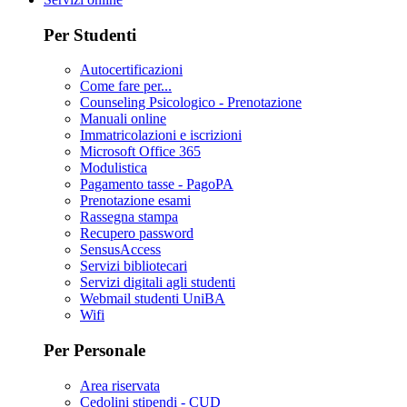
Per Studenti
Autocertificazioni
Come fare per...
Counseling Psicologico - Prenotazione
Manuali online
Immatricolazioni e iscrizioni
Microsoft Office 365
Modulistica
Pagamento tasse - PagoPA
Prenotazione esami
Rassegna stampa
Recupero password
SensusAccess
Servizi bibliotecari
Servizi digitali agli studenti
Webmail studenti UniBA
Wifi
Per Personale
Area riservata
Cedolini stipendi - CUD