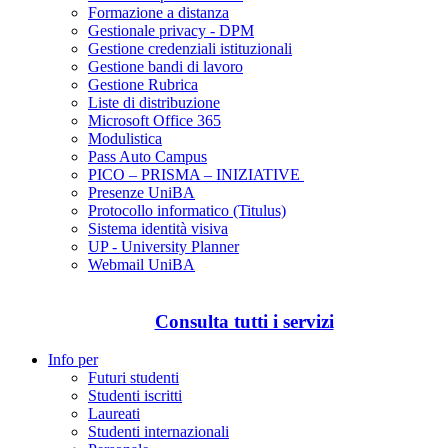
Formazione a distanza
Gestionale privacy - DPM
Gestione credenziali istituzionali
Gestione bandi di lavoro
Gestione Rubrica
Liste di distribuzione
Microsoft Office 365
Modulistica
Pass Auto Campus
PICO – PRISMA – INIZIATIVE
Presenze UniBA
Protocollo informatico (Titulus)
Sistema identità visiva
UP - University Planner
Webmail UniBA
Consulta tutti i servizi
Info per
Futuri studenti
Studenti iscritti
Laureati
Studenti internazionali