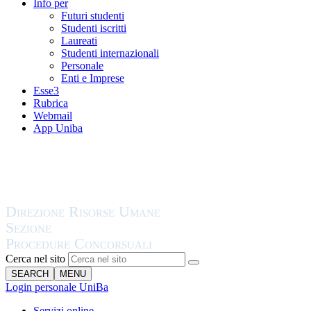
Info per
Futuri studenti
Studenti iscritti
Laureati
Studenti internazionali
Personale
Enti e Imprese
Esse3
Rubrica
Webmail
App Uniba
Cerca nel sito
SEARCH
MENU
Login personale UniBa
Servizi online