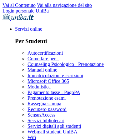
Vai al Contenuto
Vai alla navigazione del sito
Login personale UniBa
Servizi online
Per Studenti
Autocertificazioni
Come fare per...
Counseling Psicologico - Prenotazione
Manuali online
Immatricolazioni e iscrizioni
Microsoft Office 365
Modulistica
Pagamento tasse - PagoPA
Prenotazione esami
Rassegna stampa
Recupero password
SensusAccess
Servizi bibliotecari
Servizi digitali agli studenti
Webmail studenti UniBA
Wifi