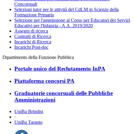
Concorsuali
Selezioni tutor per le attività del CdLM in Scienze della
Formazione Primaria
Selezione per l'ammissione al Corso per Educatori dei Servizi
Educativi per l'Infanzia - A.A. 2019/2020
Assegni di ricerca
Contratti di Ricerca
Incarichi di Ricerca
Incarichi Post-doc
Dipartimento della Funzione Pubblica
Portale unico del Reclutamento InPA
Piattaforma concorsi PA
Graduatorie concorsuali delle Pubbliche
Amministrazioni
UniBa Brindisi
·
UniBa Taranto