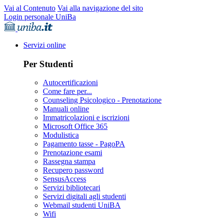
Vai al Contenuto
Vai alla navigazione del sito
Login personale UniBa
Servizi online
Per Studenti
Autocertificazioni
Come fare per...
Counseling Psicologico - Prenotazione
Manuali online
Immatricolazioni e iscrizioni
Microsoft Office 365
Modulistica
Pagamento tasse - PagoPA
Prenotazione esami
Rassegna stampa
Recupero password
SensusAccess
Servizi bibliotecari
Servizi digitali agli studenti
Webmail studenti UniBA
Wifi