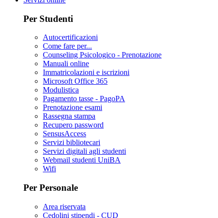
Per Studenti
Autocertificazioni
Come fare per...
Counseling Psicologico - Prenotazione
Manuali online
Immatricolazioni e iscrizioni
Microsoft Office 365
Modulistica
Pagamento tasse - PagoPA
Prenotazione esami
Rassegna stampa
Recupero password
SensusAccess
Servizi bibliotecari
Servizi digitali agli studenti
Webmail studenti UniBA
Wifi
Per Personale
Area riservata
Cedolini stipendi - CUD