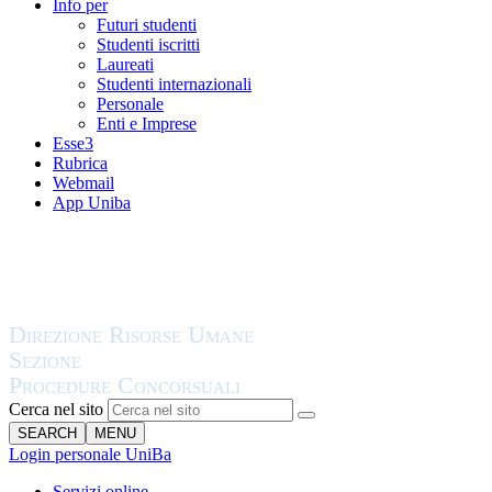
Info per
Futuri studenti
Studenti iscritti
Laureati
Studenti internazionali
Personale
Enti e Imprese
Esse3
Rubrica
Webmail
App Uniba
Cerca nel sito
SEARCH
MENU
Login personale UniBa
Servizi online