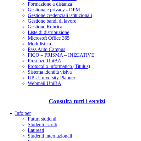
Formazione a distanza
Gestionale privacy - DPM
Gestione credenziali istituzionali
Gestione bandi di lavoro
Gestione Rubrica
Liste di distribuzione
Microsoft Office 365
Modulistica
Pass Auto Campus
PICO – PRISMA – INIZIATIVE
Presenze UniBA
Protocollo informatico (Titulus)
Sistema identità visiva
UP - University Planner
Webmail UniBA
Consulta tutti i servizi
Info per
Futuri studenti
Studenti iscritti
Laureati
Studenti internazionali