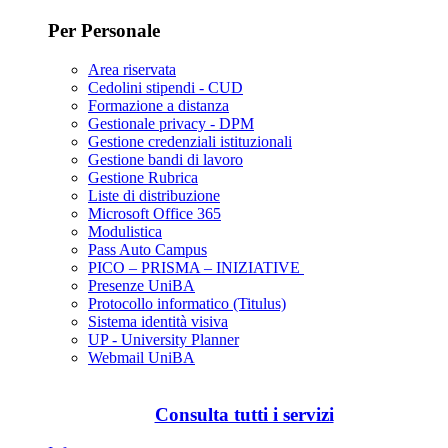
Per Personale
Area riservata
Cedolini stipendi - CUD
Formazione a distanza
Gestionale privacy - DPM
Gestione credenziali istituzionali
Gestione bandi di lavoro
Gestione Rubrica
Liste di distribuzione
Microsoft Office 365
Modulistica
Pass Auto Campus
PICO – PRISMA – INIZIATIVE
Presenze UniBA
Protocollo informatico (Titulus)
Sistema identità visiva
UP - University Planner
Webmail UniBA
Consulta tutti i servizi