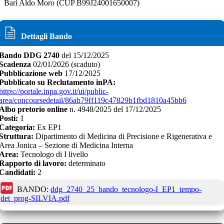
Bari Aldo Moro (CUP B99J24001650007)
Dettagli Bando
Bando
DDG 2740
del
15/12/2025
Scadenza
02/01/2026
(scaduto)
Pubblicazione web
17/12/2025
Pubblicato su Reclutamento inPA:
https://portale.inpa.gov.it/ui/public-
area/concoursedetail/86ab79ff119c47829b1fbd1810a45bb6
Albo pretorio online
n.
4948/2025
del
17/12/2025
Posti:
1
Categoria:
Ex EP1
Struttura:
Dipartimento di Medicina di Precisione e Rigenerativa e
Area Jonica – Sezione di Medicina Interna
Area:
Tecnologo di I livello
Rapporto di lavoro:
determinato
Candidati:
2
BANDO:
ddg_2740_25_bando_tecnologo-I_EP1_tempo-
det_prog-SILVIA.pdf