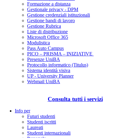
Formazione a distanza
Gestionale privacy - DPM
Gestione credenziali istituzionali
Gestione bandi di lavoro
Gestione Rubrica
Liste di distribuzione
Microsoft Office 365
Modulistica
Pass Auto Campus
PICO – PRISMA – INIZIATIVE
Presenze UniBA
Protocollo informatico (Titulus)
Sistema identità visiva
UP - University Planner
Webmail UniBA
Consulta tutti i servizi
Info per
Futuri studenti
Studenti iscritti
Laureati
Studenti internazionali