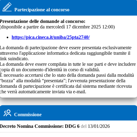
Partecipazione al concorso
Presentazione delle domande al concorso:
(disponibile a partire da
mercoledì 17 dicembre 2025 12:00
)
https://pica.cineca.it/uniba/25pta2740/
La domanda di partecipazione deve essere presentata esclusivamente
attraverso l'applicazione informatica dedicata raggiungibile tramite il
link suindicato.
La domanda deve essere compilata in tutte le sue parti e deve includere
copia di un documento d'identità in corso di validità.
È necessario accertarsi che lo stato della domanda passi dalla modalità
“bozza” alla modalità “presentata”; l'avvenuta presentazione della
domanda di partecipazione è certificata dal sistema mediante ricevuta
che verrà automaticamente inviata via e-mail.
Commissione
Decreto
Nomina Commissione:
DDG 6
del
13/01/2026