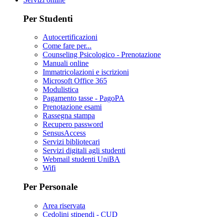
Per Studenti
Autocertificazioni
Come fare per...
Counseling Psicologico - Prenotazione
Manuali online
Immatricolazioni e iscrizioni
Microsoft Office 365
Modulistica
Pagamento tasse - PagoPA
Prenotazione esami
Rassegna stampa
Recupero password
SensusAccess
Servizi bibliotecari
Servizi digitali agli studenti
Webmail studenti UniBA
Wifi
Per Personale
Area riservata
Cedolini stipendi - CUD