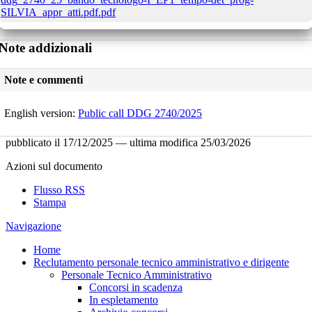
SILVIA_appr_atti.pdf.pdf
Note addizionali
Note e commenti
English version:
Public call DDG 2740/2025
pubblicato il
17/12/2025
—
ultima modifica
25/03/2026
Azioni sul documento
Flusso RSS
Stampa
Navigazione
Home
Reclutamento personale tecnico amministrativo e dirigente
Personale Tecnico Amministrativo
Concorsi in scadenza
In espletamento