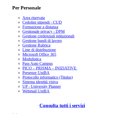
Per Personale
Area riservata
Cedolini stipendi - CUD
Formazione a distanza
Gestionale privacy - DPM
Gestione credenziali istituzionali
Gestione bandi di lavoro
Gestione Rubrica
Liste di distribuzione
Microsoft Office 365
Modulistica
Pass Auto Campus
PICO – PRISMA – INIZIATIVE
Presenze UniBA
Protocollo informatico (Titulus)
Sistema identità visiva
UP - University Planner
Webmail UniBA
Consulta tutti i servizi