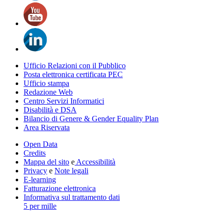
Ufficio Relazioni con il Pubblico
Posta elettronica certificata PEC
Ufficio stampa
Redazione Web
Centro Servizi Informatici
Disabilità e DSA
Bilancio di Genere & Gender Equality Plan
Area Riservata
Open Data
Credits
Mappa del sito
e
Accessibilità
Privacy
e
Note legali
E-learning
Fatturazione elettronica
Informativa sul trattamento dati
5 per mille