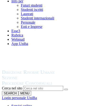
Info per
Futuri studenti
Studenti iscritti
Laureati
Studenti internazionali
Personale
Enti e Imprese
Esse3
Rubrica
Webmail
App Uniba
Cerca nel sito
SEARCH
MENU
Login personale UniBa
Servizi online