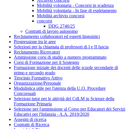
Archivio concorsi
Mobilità volontaria - Concorsi in scadenza
Mobilità volontaria - In fase di espletamento
Mobilità archivio concorsi
concorsi
DDG 2740/25
Contratti di lavoro autonomo
Reclutamento collaboratori ed esperti linguistici
Progressione tra le aree
Selezioni per la chiamata di professori di I e II fascia
Reclutamento Ricercatori
Ammissione corsi di studio a numero programmato
Corsi di Formazione per il Sostegno
Formazione iniziale dei docenti delle scuole secondarie di
primo e secondo grado
Tirocinio Formativo Attivo
Organizzazione/Personale
Modulistica utile per l'utenza della U.O. Procedure
Concorsuali
Selezioni tutor per le attività del CdLM in Scienze della
Formazione Primaria
Selezione per l'ammissione al Corso per Educatori dei Servizi
Educativi per l'Infanzia - A.A. 2019/2020
Assegni di ricerca
Contratti di Ricerca