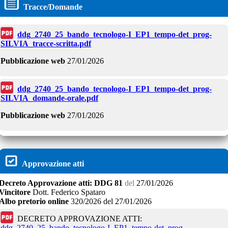
Tracce/Domande
ddg_2740_25_bando_tecnologo-I_EP1_tempo-det_prog-
SILVIA_tracce-scritta.pdf
Pubblicazione web
27/01/2026
ddg_2740_25_bando_tecnologo-I_EP1_tempo-det_prog-
SILVIA_domande-orale.pdf
Pubblicazione web
27/01/2026
Approvazione atti
Decreto
Approvazione atti:
DDG 81
del
27/01/2026
Vincitore
Dott. Federico Spataro
Albo pretorio online
320/2026
del
27/01/2026
DECRETO APPROVAZIONE ATTI:
ddg_2740_25_bando_tecnologo-I_EP1_tempo-det_prog-