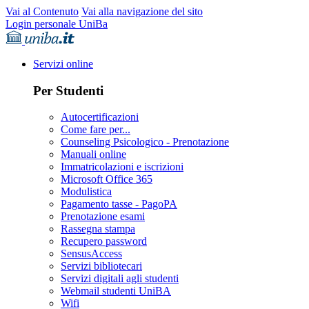
Vai al Contenuto
Vai alla navigazione del sito
Login personale UniBa
Servizi online
Per Studenti
Autocertificazioni
Come fare per...
Counseling Psicologico - Prenotazione
Manuali online
Immatricolazioni e iscrizioni
Microsoft Office 365
Modulistica
Pagamento tasse - PagoPA
Prenotazione esami
Rassegna stampa
Recupero password
SensusAccess
Servizi bibliotecari
Servizi digitali agli studenti
Webmail studenti UniBA
Wifi