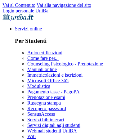
Vai al Contenuto
Vai alla navigazione del sito
Login personale UniBa
Servizi online
Per Studenti
Autocertificazioni
Come fare per...
Counseling Psicologico - Prenotazione
Manuali online
Immatricolazioni e iscrizioni
Microsoft Office 365
Modulistica
Pagamento tasse - PagoPA
Prenotazione esami
Rassegna stampa
Recupero password
SensusAccess
Servizi bibliotecari
Servizi digitali agli studenti
Webmail studenti UniBA
Wifi