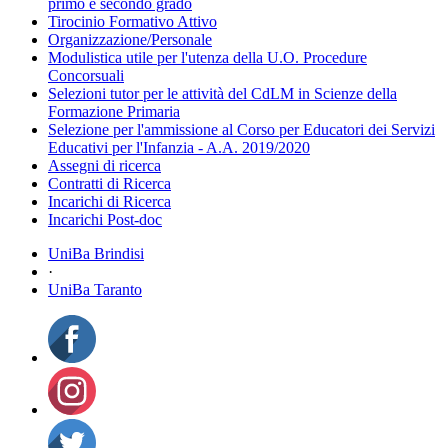
primo e secondo grado
Tirocinio Formativo Attivo
Organizzazione/Personale
Modulistica utile per l'utenza della U.O. Procedure
Concorsuali
Selezioni tutor per le attività del CdLM in Scienze della
Formazione Primaria
Selezione per l'ammissione al Corso per Educatori dei Servizi
Educativi per l'Infanzia - A.A. 2019/2020
Assegni di ricerca
Contratti di Ricerca
Incarichi di Ricerca
Incarichi Post-doc
UniBa Brindisi
·
UniBa Taranto