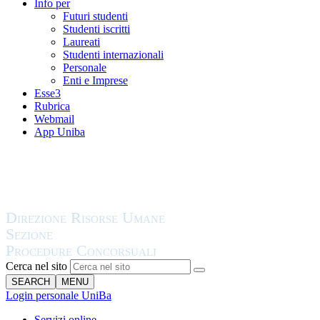
Info per
Futuri studenti
Studenti iscritti
Laureati
Studenti internazionali
Personale
Enti e Imprese
Esse3
Rubrica
Webmail
App Uniba
Cerca nel sito
SEARCH
MENU
Login personale UniBa
Servizi online