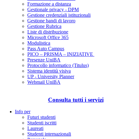
Formazione a distanza
Gestionale privacy - DPM
Gestione credenziali istituzionali
Gestione bandi di lavoro
Gestione Rubrica
Liste di distribuzione
Microsoft Office 365
Modulistica
Pass Auto Campus
PICO – PRISMA – INIZIATIVE
Presenze UniBA
Protocollo informatico (Titulus)
Sistema identità visiva
UP - University Planner
Webmail UniBA
Consulta tutti i servizi
Info per
Futuri studenti
Studenti iscritti
Laureati
Studenti internazionali