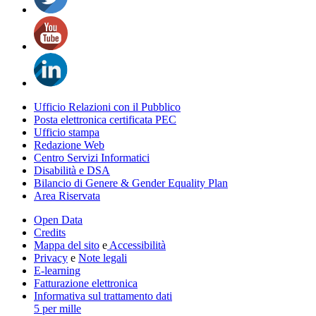
Ufficio Relazioni con il Pubblico
Posta elettronica certificata PEC
Ufficio stampa
Redazione Web
Centro Servizi Informatici
Disabilità e DSA
Bilancio di Genere & Gender Equality Plan
Area Riservata
Open Data
Credits
Mappa del sito
e
Accessibilità
Privacy
e
Note legali
E-learning
Fatturazione elettronica
Informativa sul trattamento dati
5 per mille