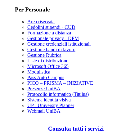
Per Personale
Area riservata
Cedolini stipendi - CUD
Formazione a distanza
Gestionale privacy - DPM
Gestione credenziali istituzionali
Gestione bandi di lavoro
Gestione Rubrica
Liste di distribuzione
Microsoft Office 365
Modulistica
Pass Auto Campus
PICO – PRISMA – INIZIATIVE
Presenze UniBA
Protocollo informatico (Titulus)
Sistema identità visiva
UP - University Planner
Webmail UniBA
Consulta tutti i servizi