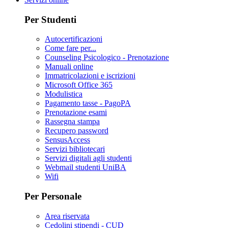
Per Studenti
Autocertificazioni
Come fare per...
Counseling Psicologico - Prenotazione
Manuali online
Immatricolazioni e iscrizioni
Microsoft Office 365
Modulistica
Pagamento tasse - PagoPA
Prenotazione esami
Rassegna stampa
Recupero password
SensusAccess
Servizi bibliotecari
Servizi digitali agli studenti
Webmail studenti UniBA
Wifi
Per Personale
Area riservata
Cedolini stipendi - CUD