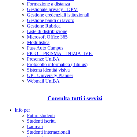
Formazione a distanza
Gestionale privacy - DPM
Gestione credenziali istituzionali
Gestione bandi di lavoro
Gestione Rubrica
Liste di distribuzione
Microsoft Office 365
Modulistica
Pass Auto Campus
PICO – PRISMA – INIZIATIVE
Presenze UniBA
Protocollo informatico (Titulus)
Sistema identità visiva
UP - University Planner
Webmail UniBA
Consulta tutti i servizi
Info per
Futuri studenti
Studenti iscritti
Laureati
Studenti internazionali