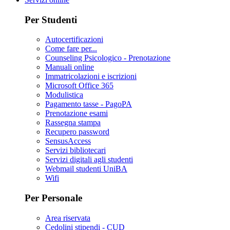
Per Studenti
Autocertificazioni
Come fare per...
Counseling Psicologico - Prenotazione
Manuali online
Immatricolazioni e iscrizioni
Microsoft Office 365
Modulistica
Pagamento tasse - PagoPA
Prenotazione esami
Rassegna stampa
Recupero password
SensusAccess
Servizi bibliotecari
Servizi digitali agli studenti
Webmail studenti UniBA
Wifi
Per Personale
Area riservata
Cedolini stipendi - CUD