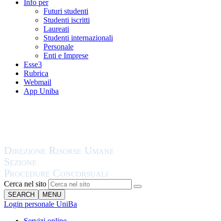
Info per
Futuri studenti
Studenti iscritti
Laureati
Studenti internazionali
Personale
Enti e Imprese
Esse3
Rubrica
Webmail
App Uniba
Cerca nel sito
SEARCH
MENU
Login personale UniBa
Servizi online