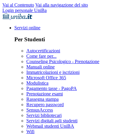
Vai al Contenuto
Vai alla navigazione del sito
Login personale UniBa
Servizi online
Per Studenti
Autocertificazioni
Come fare per...
Counseling Psicologico - Prenotazione
Manuali online
Immatricolazioni e iscrizioni
Microsoft Office 365
Modulistica
Pagamento tasse - PagoPA
Prenotazione esami
Rassegna stampa
Recupero password
SensusAccess
Servizi bibliotecari
Servizi digitali agli studenti
Webmail studenti UniBA
Wifi