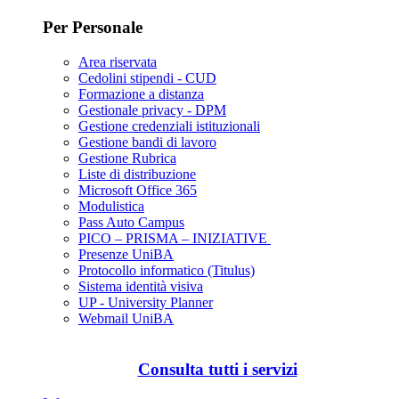
Per Personale
Area riservata
Cedolini stipendi - CUD
Formazione a distanza
Gestionale privacy - DPM
Gestione credenziali istituzionali
Gestione bandi di lavoro
Gestione Rubrica
Liste di distribuzione
Microsoft Office 365
Modulistica
Pass Auto Campus
PICO – PRISMA – INIZIATIVE
Presenze UniBA
Protocollo informatico (Titulus)
Sistema identità visiva
UP - University Planner
Webmail UniBA
Consulta tutti i servizi