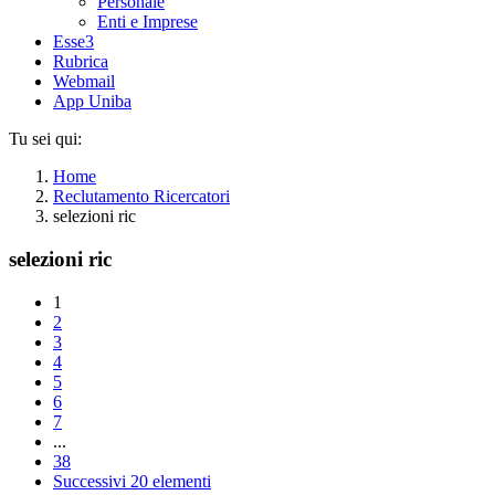
Personale
Enti e Imprese
Esse3
Rubrica
Webmail
App Uniba
Tu sei qui:
Home
Reclutamento Ricercatori
selezioni ric
selezioni ric
1
2
3
4
5
6
7
...
38
Successivi 20 elementi