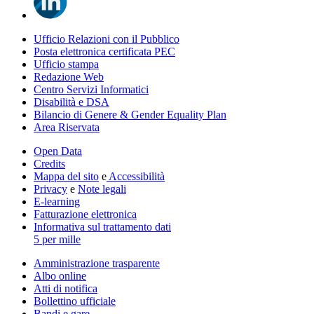
Ufficio Relazioni con il Pubblico
Posta elettronica certificata PEC
Ufficio stampa
Redazione Web
Centro Servizi Informatici
Disabilità e DSA
Bilancio di Genere & Gender Equality Plan
Area Riservata
Open Data
Credits
Mappa del sito
e
Accessibilità
Privacy
e
Note legali
E-learning
Fatturazione elettronica
Informativa sul trattamento dati
5 per mille
Amministrazione trasparente
Albo online
Atti di notifica
Bollettino ufficiale
Bandi e gare