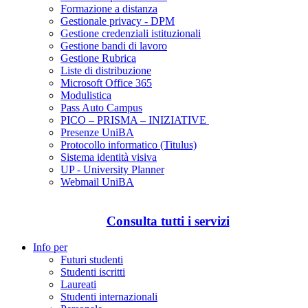
Formazione a distanza
Gestionale privacy - DPM
Gestione credenziali istituzionali
Gestione bandi di lavoro
Gestione Rubrica
Liste di distribuzione
Microsoft Office 365
Modulistica
Pass Auto Campus
PICO – PRISMA – INIZIATIVE
Presenze UniBA
Protocollo informatico (Titulus)
Sistema identità visiva
UP - University Planner
Webmail UniBA
Consulta tutti i servizi
Info per
Futuri studenti
Studenti iscritti
Laureati
Studenti internazionali