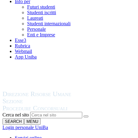
Info per
Futuri studenti
Studenti iscritti
Laureati
Studenti internazionali
Personale
Enti e Imprese
Esse3
Rubrica
Webmail
App Uniba
Cerca nel sito
SEARCH
MENU
Login personale UniBa
Servizi online