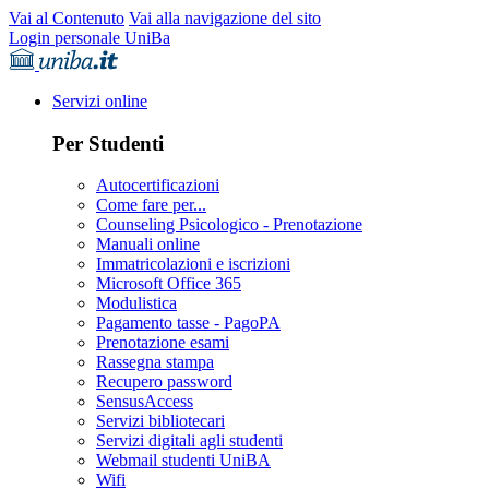
Vai al Contenuto
Vai alla navigazione del sito
Login personale UniBa
Servizi online
Per Studenti
Autocertificazioni
Come fare per...
Counseling Psicologico - Prenotazione
Manuali online
Immatricolazioni e iscrizioni
Microsoft Office 365
Modulistica
Pagamento tasse - PagoPA
Prenotazione esami
Rassegna stampa
Recupero password
SensusAccess
Servizi bibliotecari
Servizi digitali agli studenti
Webmail studenti UniBA
Wifi