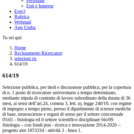
Personale
Enti e Imprese
Esse3
Rubrica
Webmail
App Uniba
Tu sei qui:
Home
Reclutamento Ricercatori
selezioni ric
614/19
614/19
Selezione pubblica, per titoli e discussione pubblica, per la copertura
di n. 1 posto di ricercatore universitario a tempo determinato,
mediante stipula di contratto di lavoro subordinato della durata di 36
mesi, ai sensi dell’art.24, comma 3, lett. a), legge 240/10, con regime
di impegno a tempo pieno, presso il dipartimento di scienze mediche
di base, neuroscienze e organi di senso per il settore concorsuale
05/d1 - fisiologia ed il settore scientifico disciplinare bio/09
fisiologia – con fondi pon - ricerca e innovazione 2014-2020 -:
progetto aim 1853334 - attività 3 - linea 1.