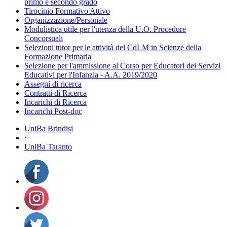
primo e secondo grado
Tirocinio Formativo Attivo
Organizzazione/Personale
Modulistica utile per l'utenza della U.O. Procedure
Concorsuali
Selezioni tutor per le attività del CdLM in Scienze della
Formazione Primaria
Selezione per l'ammissione al Corso per Educatori dei Servizi
Educativi per l'Infanzia - A.A. 2019/2020
Assegni di ricerca
Contratti di Ricerca
Incarichi di Ricerca
Incarichi Post-doc
UniBa Brindisi
·
UniBa Taranto