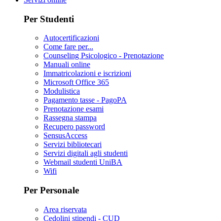
Per Studenti
Autocertificazioni
Come fare per...
Counseling Psicologico - Prenotazione
Manuali online
Immatricolazioni e iscrizioni
Microsoft Office 365
Modulistica
Pagamento tasse - PagoPA
Prenotazione esami
Rassegna stampa
Recupero password
SensusAccess
Servizi bibliotecari
Servizi digitali agli studenti
Webmail studenti UniBA
Wifi
Per Personale
Area riservata
Cedolini stipendi - CUD