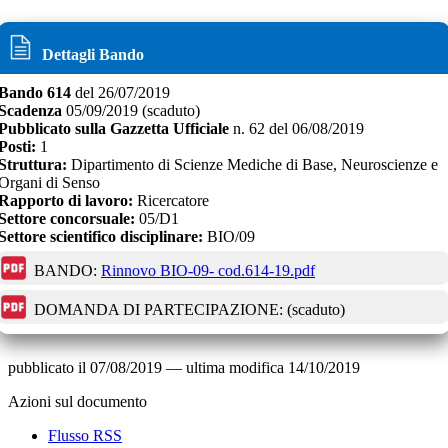
Dettagli Bando
Bando
614
del
26/07/2019
Scadenza
05/09/2019
(scaduto)
Pubblicato sulla Gazzetta Ufficiale
n.
62
del
06/08/2019
Posti:
1
Struttura:
Dipartimento di Scienze Mediche di Base, Neuroscienze e
Organi di Senso
Rapporto di lavoro:
Ricercatore
Settore concorsuale:
05/D1
Settore scientifico disciplinare:
BIO/09
BANDO:
Rinnovo BIO-09- cod.614-19.pdf
DOMANDA DI PARTECIPAZIONE:
(scaduto)
pubblicato il
07/08/2019
—
ultima modifica
14/10/2019
Azioni sul documento
Flusso RSS