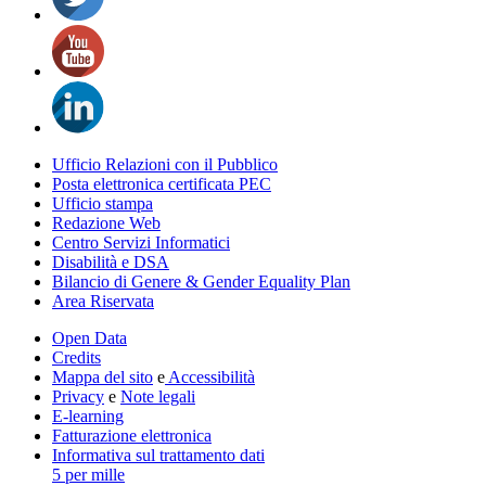
Ufficio Relazioni con il Pubblico
Posta elettronica certificata PEC
Ufficio stampa
Redazione Web
Centro Servizi Informatici
Disabilità e DSA
Bilancio di Genere & Gender Equality Plan
Area Riservata
Open Data
Credits
Mappa del sito
e
Accessibilità
Privacy
e
Note legali
E-learning
Fatturazione elettronica
Informativa sul trattamento dati
5 per mille