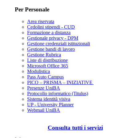
Per Personale
Area riservata
Cedolini stipendi - CUD
Formazione a distanza
Gestionale privacy - DPM
Gestione credenziali istituzionali
Gestione bandi di lavoro
Gestione Rubrica
Liste di distribuzione
Microsoft Office 365
Modulistica
Pass Auto Campus
PICO – PRISMA – INIZIATIVE
Presenze UniBA
Protocollo informatico (Titulus)
Sistema identità visiva
UP - University Planner
Webmail UniBA
Consulta tutti i servizi