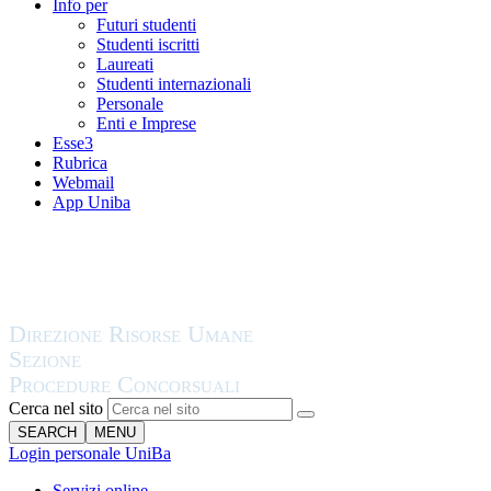
Info per
Futuri studenti
Studenti iscritti
Laureati
Studenti internazionali
Personale
Enti e Imprese
Esse3
Rubrica
Webmail
App Uniba
Cerca nel sito
SEARCH
MENU
Login personale UniBa
Servizi online