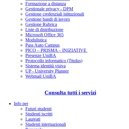
Formazione a distanza
Gestionale privacy - DPM
Gestione credenziali istituzionali
Gestione bandi di lavoro
Gestione Rubrica
Liste di distribuzione
Microsoft Office 365
Modulistica
Pass Auto Campus
PICO – PRISMA – INIZIATIVE
Presenze UniBA
Protocollo informatico (Titulus)
Sistema identità visiva
UP - University Planner
Webmail UniBA
Consulta tutti i servizi
Info per
Futuri studenti
Studenti iscritti
Laureati
Studenti internazionali