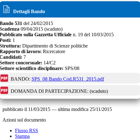
Dettagli Bando
Bando
531
del
24/02/2015
Scadenza
09/04/2015
(scaduto)
Pubblicato sulla Gazzetta Ufficiale
n.
19
del
10/03/2015
Posti:
1
Struttura:
Dipartimento di Scienze politiche
Rapporto di lavoro:
Ricercatore
Candidati:
7
Settore concorsuale:
14/C2
Settore scientifico disciplinare:
SPS/08
BANDO:
SPS_08 Bando Cod.R531_2015.pdf
DOMANDA DI PARTECIPAZIONE:
(scaduto)
pubblicato il
11/03/2015
—
ultima modifica
25/11/2015
Azioni sul documento
Flusso RSS
Stampa