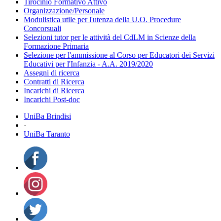
Tirocinio Formativo Attivo
Organizzazione/Personale
Modulistica utile per l'utenza della U.O. Procedure
Concorsuali
Selezioni tutor per le attività del CdLM in Scienze della
Formazione Primaria
Selezione per l'ammissione al Corso per Educatori dei Servizi
Educativi per l'Infanzia - A.A. 2019/2020
Assegni di ricerca
Contratti di Ricerca
Incarichi di Ricerca
Incarichi Post-doc
UniBa Brindisi
·
UniBa Taranto