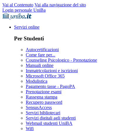
Vai al Contenuto
Vai alla navigazione del sito
Login personale UniBa
Servizi online
Per Studenti
Autocertificazioni
Come fare per...
Counseling Psicologico - Prenotazione
Manuali online
Immatricolazioni e iscrizioni
Microsoft Office 365
Modulistica
Pagamento tasse - PagoPA
Prenotazione esami
Rassegna stampa
Recupero password
SensusAccess
Servizi bibliotecari
Servizi digitali agli studenti
Webmail studenti UniBA
Wifi