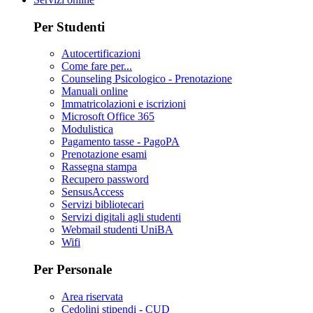
Per Studenti
Autocertificazioni
Come fare per...
Counseling Psicologico - Prenotazione
Manuali online
Immatricolazioni e iscrizioni
Microsoft Office 365
Modulistica
Pagamento tasse - PagoPA
Prenotazione esami
Rassegna stampa
Recupero password
SensusAccess
Servizi bibliotecari
Servizi digitali agli studenti
Webmail studenti UniBA
Wifi
Per Personale
Area riservata
Cedolini stipendi - CUD