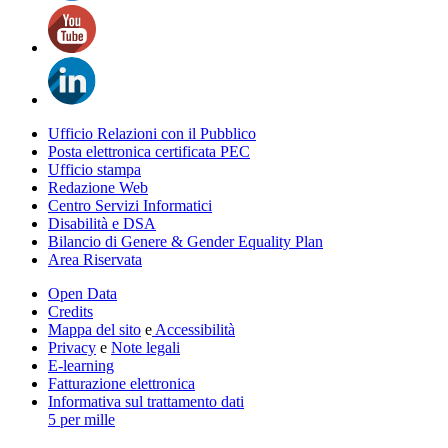
Ufficio Relazioni con il Pubblico
Posta elettronica certificata PEC
Ufficio stampa
Redazione Web
Centro Servizi Informatici
Disabilità e DSA
Bilancio di Genere & Gender Equality Plan
Area Riservata
Open Data
Credits
Mappa del sito
e
Accessibilità
Privacy
e
Note legali
E-learning
Fatturazione elettronica
Informativa sul trattamento dati
5 per mille