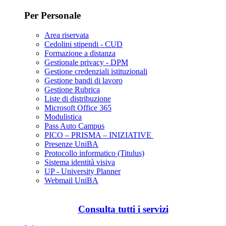
Per Personale
Area riservata
Cedolini stipendi - CUD
Formazione a distanza
Gestionale privacy - DPM
Gestione credenziali istituzionali
Gestione bandi di lavoro
Gestione Rubrica
Liste di distribuzione
Microsoft Office 365
Modulistica
Pass Auto Campus
PICO – PRISMA – INIZIATIVE
Presenze UniBA
Protocollo informatico (Titulus)
Sistema identità visiva
UP - University Planner
Webmail UniBA
Consulta tutti i servizi