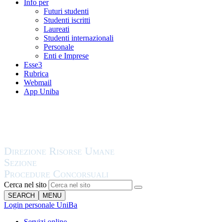
Info per
Futuri studenti
Studenti iscritti
Laureati
Studenti internazionali
Personale
Enti e Imprese
Esse3
Rubrica
Webmail
App Uniba
Cerca nel sito
SEARCH
MENU
Login personale UniBa
Servizi online