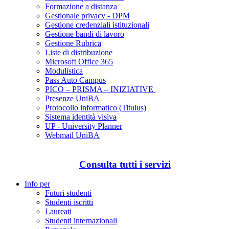
Formazione a distanza
Gestionale privacy - DPM
Gestione credenziali istituzionali
Gestione bandi di lavoro
Gestione Rubrica
Liste di distribuzione
Microsoft Office 365
Modulistica
Pass Auto Campus
PICO – PRISMA – INIZIATIVE
Presenze UniBA
Protocollo informatico (Titulus)
Sistema identità visiva
UP - University Planner
Webmail UniBA
Consulta tutti i servizi
Info per
Futuri studenti
Studenti iscritti
Laureati
Studenti internazionali