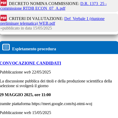
DECRETO NOMINA COMMISSIONE:
D.R. 1373_25 -
commissione RTDB ECON_07_A.pdf
CRITERI DI VALUTAZIONE:
Def_Verbale 1 (riunione
preliminare telematica) WEB.pdf
pubblicato in data
15/05/2025
Espletamento procedura
CONVOCAZIONE
CANDIDATI
Pubblicazione
web
22/05/2025
La discussione pubblica dei titoli e della produzione scientifica della
selezione si svolgerà il giorno
29 MAGGIO 2025, ore 11:00
tramite piattaforma https://meet.google.com/tsj-ntmi-woj
Pubblicazione web 15/05/2025