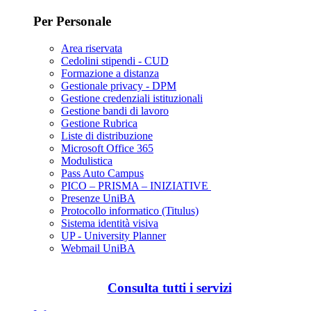
Per Personale
Area riservata
Cedolini stipendi - CUD
Formazione a distanza
Gestionale privacy - DPM
Gestione credenziali istituzionali
Gestione bandi di lavoro
Gestione Rubrica
Liste di distribuzione
Microsoft Office 365
Modulistica
Pass Auto Campus
PICO – PRISMA – INIZIATIVE
Presenze UniBA
Protocollo informatico (Titulus)
Sistema identità visiva
UP - University Planner
Webmail UniBA
Consulta tutti i servizi