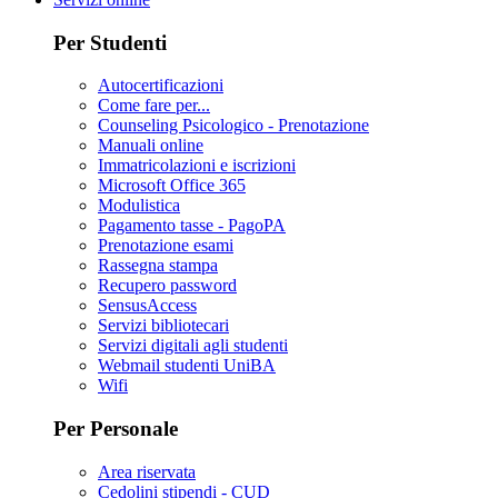
Per Studenti
Autocertificazioni
Come fare per...
Counseling Psicologico - Prenotazione
Manuali online
Immatricolazioni e iscrizioni
Microsoft Office 365
Modulistica
Pagamento tasse - PagoPA
Prenotazione esami
Rassegna stampa
Recupero password
SensusAccess
Servizi bibliotecari
Servizi digitali agli studenti
Webmail studenti UniBA
Wifi
Per Personale
Area riservata
Cedolini stipendi - CUD