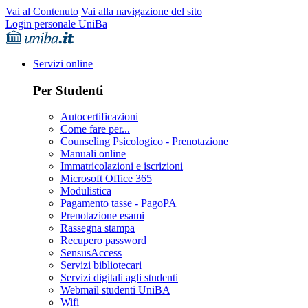
Vai al Contenuto
Vai alla navigazione del sito
Login personale UniBa
Servizi online
Per Studenti
Autocertificazioni
Come fare per...
Counseling Psicologico - Prenotazione
Manuali online
Immatricolazioni e iscrizioni
Microsoft Office 365
Modulistica
Pagamento tasse - PagoPA
Prenotazione esami
Rassegna stampa
Recupero password
SensusAccess
Servizi bibliotecari
Servizi digitali agli studenti
Webmail studenti UniBA
Wifi