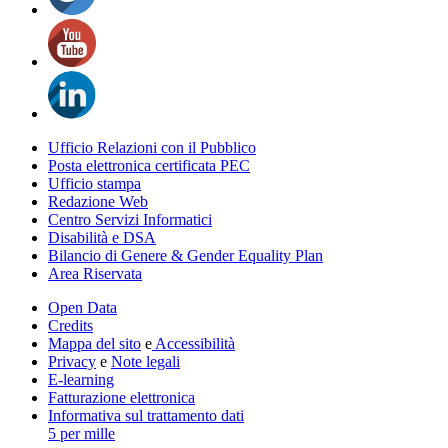
Ufficio Relazioni con il Pubblico
Posta elettronica certificata PEC
Ufficio stampa
Redazione Web
Centro Servizi Informatici
Disabilità e DSA
Bilancio di Genere & Gender Equality Plan
Area Riservata
Open Data
Credits
Mappa del sito
e
Accessibilità
Privacy
e
Note legali
E-learning
Fatturazione elettronica
Informativa sul trattamento dati
5 per mille