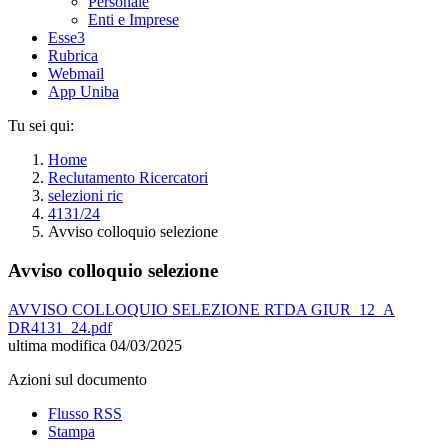
Personale
Enti e Imprese
Esse3
Rubrica
Webmail
App Uniba
Tu sei qui:
Home
Reclutamento Ricercatori
selezioni ric
4131/24
Avviso colloquio selezione
Avviso colloquio selezione
AVVISO COLLOQUIO SELEZIONE RTDA GIUR_12_A
DR4131_24.pdf
ultima modifica
04/03/2025
Azioni sul documento
Flusso RSS
Stampa