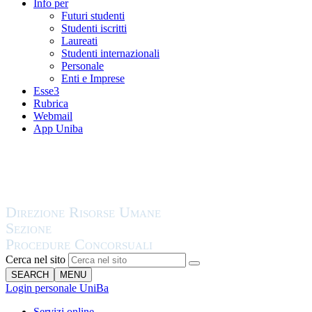
Info per
Futuri studenti
Studenti iscritti
Laureati
Studenti internazionali
Personale
Enti e Imprese
Esse3
Rubrica
Webmail
App Uniba
Cerca nel sito
SEARCH
MENU
Login personale UniBa
Servizi online