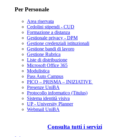
Per Personale
Area riservata
Cedolini stipendi - CUD
Formazione a distanza
Gestionale privacy - DPM
Gestione credenziali istituzionali
Gestione bandi di lavoro
Gestione Rubrica
Liste di distribuzione
Microsoft Office 365
Modulistica
Pass Auto Campus
PICO – PRISMA – INIZIATIVE
Presenze UniBA
Protocollo informatico (Titulus)
Sistema identità visiva
UP - University Planner
Webmail UniBA
Consulta tutti i servizi