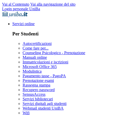
Vai al Contenuto
Vai alla navigazione del sito
Login personale UniBa
Servizi online
Per Studenti
Autocertificazioni
Come fare per...
Counseling Psicologico - Prenotazione
Manuali online
Immatricolazioni e iscrizioni
Microsoft Office 365
Modulistica
Pagamento tasse - PagoPA
Prenotazione esami
Rassegna stampa
Recupero password
SensusAccess
Servizi bibliotecari
Servizi digitali agli studenti
Webmail studenti UniBA
Wifi