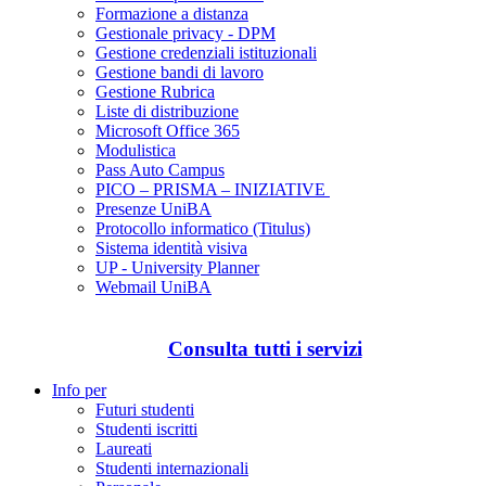
Formazione a distanza
Gestionale privacy - DPM
Gestione credenziali istituzionali
Gestione bandi di lavoro
Gestione Rubrica
Liste di distribuzione
Microsoft Office 365
Modulistica
Pass Auto Campus
PICO – PRISMA – INIZIATIVE
Presenze UniBA
Protocollo informatico (Titulus)
Sistema identità visiva
UP - University Planner
Webmail UniBA
Consulta tutti i servizi
Info per
Futuri studenti
Studenti iscritti
Laureati
Studenti internazionali