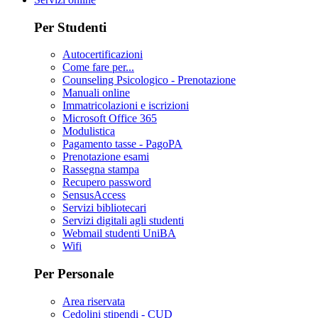
Per Studenti
Autocertificazioni
Come fare per...
Counseling Psicologico - Prenotazione
Manuali online
Immatricolazioni e iscrizioni
Microsoft Office 365
Modulistica
Pagamento tasse - PagoPA
Prenotazione esami
Rassegna stampa
Recupero password
SensusAccess
Servizi bibliotecari
Servizi digitali agli studenti
Webmail studenti UniBA
Wifi
Per Personale
Area riservata
Cedolini stipendi - CUD