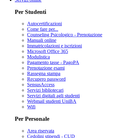
Per Studenti
Autocertificazioni
Come fare per...
Counseling Psicologico - Prenotazione
Manuali online
Immatricolazioni e iscrizioni
Microsoft Office 365
Modulistica
Pagamento tasse - PagoPA
Prenotazione esami
Rassegna stampa
Recupero password
SensusAccess
Servizi bibliotecari
Servizi digitali agli studenti
Webmail studenti UniBA
Wifi
Per Personale
Area riservata
Cedolini stipendi - CUD