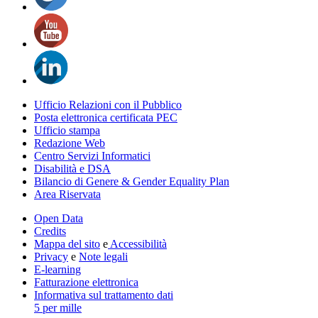
Ufficio Relazioni con il Pubblico
Posta elettronica certificata PEC
Ufficio stampa
Redazione Web
Centro Servizi Informatici
Disabilità e DSA
Bilancio di Genere & Gender Equality Plan
Area Riservata
Open Data
Credits
Mappa del sito
e
Accessibilità
Privacy
e
Note legali
E-learning
Fatturazione elettronica
Informativa sul trattamento dati
5 per mille