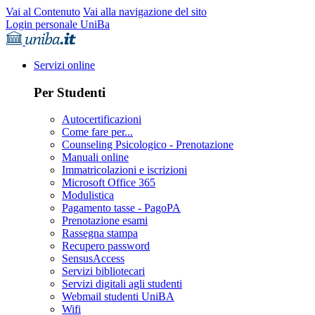
Vai al Contenuto
Vai alla navigazione del sito
Login personale UniBa
Servizi online
Per Studenti
Autocertificazioni
Come fare per...
Counseling Psicologico - Prenotazione
Manuali online
Immatricolazioni e iscrizioni
Microsoft Office 365
Modulistica
Pagamento tasse - PagoPA
Prenotazione esami
Rassegna stampa
Recupero password
SensusAccess
Servizi bibliotecari
Servizi digitali agli studenti
Webmail studenti UniBA
Wifi