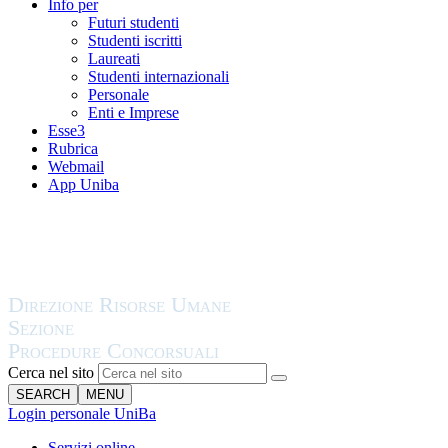
Info per
Futuri studenti
Studenti iscritti
Laureati
Studenti internazionali
Personale
Enti e Imprese
Esse3
Rubrica
Webmail
App Uniba
Cerca nel sito
SEARCH
MENU
Login personale UniBa
Servizi online