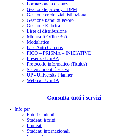
Formazione a distanza
Gestionale privacy - DPM
Gestione credenziali istituzionali
Gestione bandi di lavoro
Gestione Rubrica
Liste di distribuzione
Microsoft Office 365
Modulistica
Pass Auto Campus
PICO – PRISMA – INIZIATIVE
Presenze UniBA
Protocollo informatico (Titulus)
Sistema identità visiva
UP - University Planner
Webmail UniBA
Consulta tutti i servizi
Info per
Futuri studenti
Studenti iscritti
Laureati
Studenti internazionali