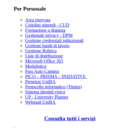
Per Personale
Area riservata
Cedolini stipendi - CUD
Formazione a distanza
Gestionale privacy - DPM
Gestione credenziali istituzionali
Gestione bandi di lavoro
Gestione Rubrica
Liste di distribuzione
Microsoft Office 365
Modulistica
Pass Auto Campus
PICO – PRISMA – INIZIATIVE
Presenze UniBA
Protocollo informatico (Titulus)
Sistema identità visiva
UP - University Planner
Webmail UniBA
Consulta tutti i servizi