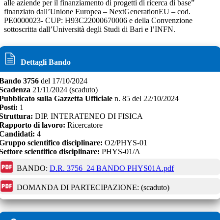
alle aziende per il finanziamento di progetti di ricerca di base”
finanziato dall’Unione Europea – NextGenerationEU – cod.
PE0000023- CUP: H93C22000670006 e della Convenzione
sottoscritta dall’Università degli Studi di Bari e l’INFN.
Dettagli Bando
Bando
3756
del
17/10/2024
Scadenza
21/11/2024
(scaduto)
Pubblicato sulla Gazzetta Ufficiale
n.
85
del
22/10/2024
Posti:
1
Struttura:
DIP. INTERATENEO DI FISICA
Rapporto di lavoro:
Ricercatore
Candidati:
4
Gruppo scientifico disciplinare:
O2/PHYS-01
Settore scientifico disciplinare:
PHYS-01/A
BANDO:
D.R. 3756_24 BANDO PHYS01A.pdf
DOMANDA DI PARTECIPAZIONE:
(scaduto)