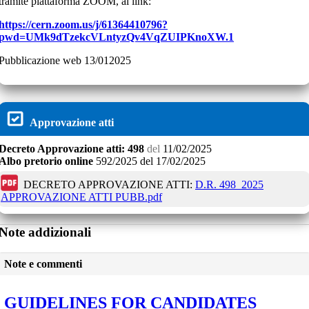
tramite piattaforma ZOOM, al link:
https://cern.zoom.us/j/61364410796?
pwd=UMk9dTzekcVLntyzQv4VqZUIPKnoXW.1
Pubblicazione web 13/012025
Approvazione atti
Decreto
Approvazione atti:
498
del
11/02/2025
Albo pretorio online
592/2025
del
17/02/2025
DECRETO APPROVAZIONE ATTI:
D.R. 498_2025
APPROVAZIONE ATTI PUBB.pdf
Note addizionali
Note e commenti
GUIDELINES FOR CANDIDATES