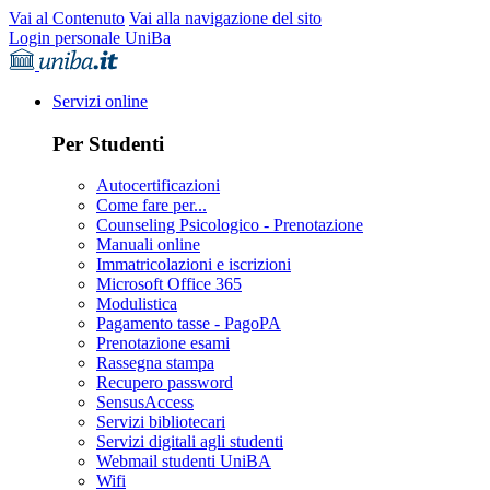
Vai al Contenuto
Vai alla navigazione del sito
Login personale UniBa
Servizi online
Per Studenti
Autocertificazioni
Come fare per...
Counseling Psicologico - Prenotazione
Manuali online
Immatricolazioni e iscrizioni
Microsoft Office 365
Modulistica
Pagamento tasse - PagoPA
Prenotazione esami
Rassegna stampa
Recupero password
SensusAccess
Servizi bibliotecari
Servizi digitali agli studenti
Webmail studenti UniBA
Wifi