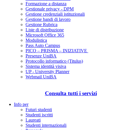
Formazione a distanza
Gestionale privacy - DPM
Gestione credenziali istituzionali
Gestione bandi di lavoro
Gestione Rubrica
Liste di distribuzione
Microsoft Office 365
Modulistica
Pass Auto Campus
PICO – PRISMA – INIZIATIVE
Presenze UniBA
Protocollo informatico (Titulus)
Sistema identità visiva
UP - University Planner
Webmail UniBA
Consulta tutti i servizi
Info per
Futuri studenti
Studenti iscritti
Laureati
Studenti internazionali