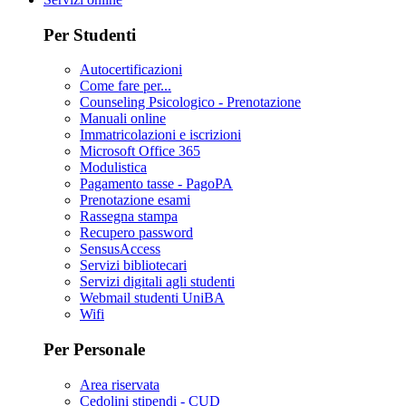
Per Studenti
Autocertificazioni
Come fare per...
Counseling Psicologico - Prenotazione
Manuali online
Immatricolazioni e iscrizioni
Microsoft Office 365
Modulistica
Pagamento tasse - PagoPA
Prenotazione esami
Rassegna stampa
Recupero password
SensusAccess
Servizi bibliotecari
Servizi digitali agli studenti
Webmail studenti UniBA
Wifi
Per Personale
Area riservata
Cedolini stipendi - CUD