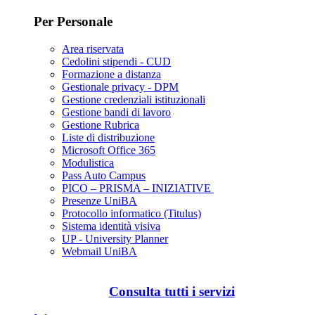
Per Personale
Area riservata
Cedolini stipendi - CUD
Formazione a distanza
Gestionale privacy - DPM
Gestione credenziali istituzionali
Gestione bandi di lavoro
Gestione Rubrica
Liste di distribuzione
Microsoft Office 365
Modulistica
Pass Auto Campus
PICO – PRISMA – INIZIATIVE
Presenze UniBA
Protocollo informatico (Titulus)
Sistema identità visiva
UP - University Planner
Webmail UniBA
Consulta tutti i servizi