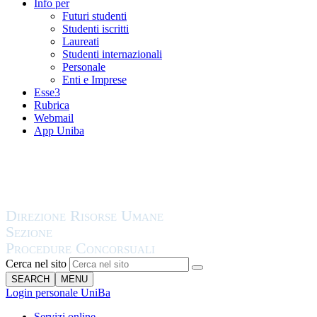
Info per
Futuri studenti
Studenti iscritti
Laureati
Studenti internazionali
Personale
Enti e Imprese
Esse3
Rubrica
Webmail
App Uniba
Cerca nel sito
SEARCH
MENU
Login personale UniBa
Servizi online