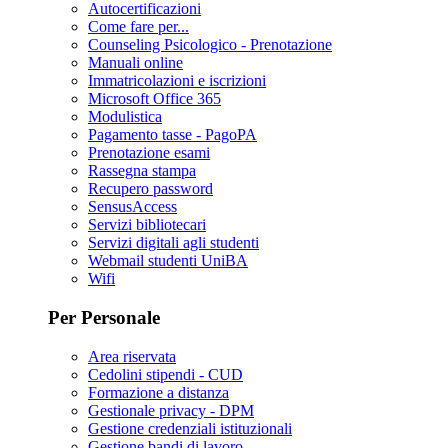
Autocertificazioni
Come fare per...
Counseling Psicologico - Prenotazione
Manuali online
Immatricolazioni e iscrizioni
Microsoft Office 365
Modulistica
Pagamento tasse - PagoPA
Prenotazione esami
Rassegna stampa
Recupero password
SensusAccess
Servizi bibliotecari
Servizi digitali agli studenti
Webmail studenti UniBA
Wifi
Per Personale
Area riservata
Cedolini stipendi - CUD
Formazione a distanza
Gestionale privacy - DPM
Gestione credenziali istituzionali
Gestione bandi di lavoro