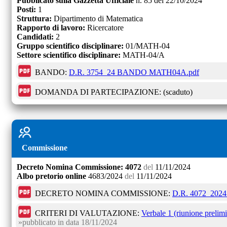
Pubblicato sulla Gazzetta Ufficiale
n.
85
del
22/10/2024
Posti:
1
Struttura:
Dipartimento di Matematica
Rapporto di lavoro:
Ricercatore
Candidati:
2
Gruppo scientifico disciplinare:
01/MATH-04
Settore scientifico disciplinare:
MATH-04/A
BANDO:
D.R. 3754_24 BANDO MATH04A.pdf
DOMANDA DI PARTECIPAZIONE:
(scaduto)
Commissione
Decreto
Nomina Commissione:
4072
del
11/11/2024
Albo pretorio online
4683/2024
del
11/11/2024
DECRETO NOMINA COMMISSIONE:
D.R. 4072_2024
CRITERI DI VALUTAZIONE:
Verbale 1 (riunione prelimi
pubblicato in data
18/11/2024