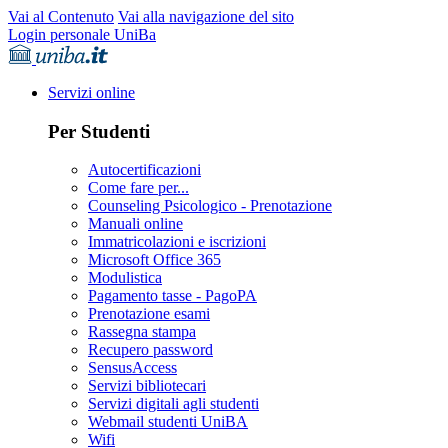
Vai al Contenuto
Vai alla navigazione del sito
Login personale UniBa
Servizi online
Per Studenti
Autocertificazioni
Come fare per...
Counseling Psicologico - Prenotazione
Manuali online
Immatricolazioni e iscrizioni
Microsoft Office 365
Modulistica
Pagamento tasse - PagoPA
Prenotazione esami
Rassegna stampa
Recupero password
SensusAccess
Servizi bibliotecari
Servizi digitali agli studenti
Webmail studenti UniBA
Wifi