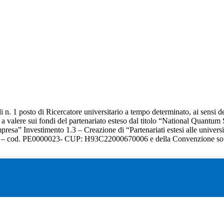
di n. 1 posto di Ricercatore universitario a tempo determinato, ai sensi 
 a valere sui fondi del partenariato esteso dal titolo “National Quant
esa” Investimento 1.3 – Creazione di “Partenariati estesi alle università,
– cod. PE0000023- CUP: H93C22000670006 e della Convenzione sottoscrit