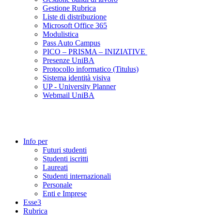
Gestione Rubrica
Liste di distribuzione
Microsoft Office 365
Modulistica
Pass Auto Campus
PICO – PRISMA – INIZIATIVE
Presenze UniBA
Protocollo informatico (Titulus)
Sistema identità visiva
UP - University Planner
Webmail UniBA
Info per
Futuri studenti
Studenti iscritti
Laureati
Studenti internazionali
Personale
Enti e Imprese
Esse3
Rubrica