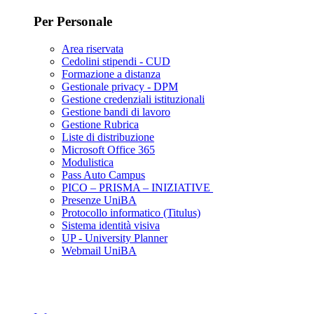
Per Personale
Area riservata
Cedolini stipendi - CUD
Formazione a distanza
Gestionale privacy - DPM
Gestione credenziali istituzionali
Gestione bandi di lavoro
Gestione Rubrica
Liste di distribuzione
Microsoft Office 365
Modulistica
Pass Auto Campus
PICO – PRISMA – INIZIATIVE
Presenze UniBA
Protocollo informatico (Titulus)
Sistema identità visiva
UP - University Planner
Webmail UniBA