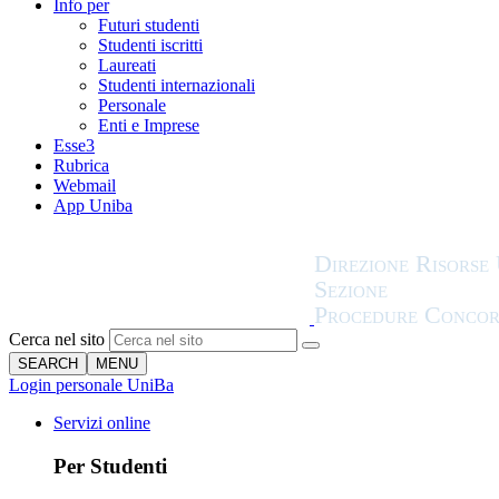
Info per
Futuri studenti
Studenti iscritti
Laureati
Studenti internazionali
Personale
Enti e Imprese
Esse3
Rubrica
Webmail
App Uniba
Cerca nel sito
SEARCH
MENU
Login personale UniBa
Servizi online
Per Studenti