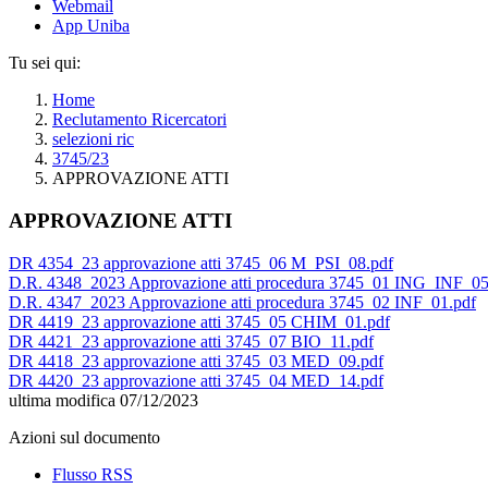
Webmail
App Uniba
Tu sei qui:
Home
Reclutamento Ricercatori
selezioni ric
3745/23
APPROVAZIONE ATTI
APPROVAZIONE ATTI
DR 4354_23 approvazione atti 3745_06 M_PSI_08.pdf
D.R. 4348_2023 Approvazione atti procedura 3745_01 ING_INF_05
D.R. 4347_2023 Approvazione atti procedura 3745_02 INF_01.pdf
DR 4419_23 approvazione atti 3745_05 CHIM_01.pdf
DR 4421_23 approvazione atti 3745_07 BIO_11.pdf
DR 4418_23 approvazione atti 3745_03 MED_09.pdf
DR 4420_23 approvazione atti 3745_04 MED_14.pdf
ultima modifica
07/12/2023
Azioni sul documento
Flusso RSS