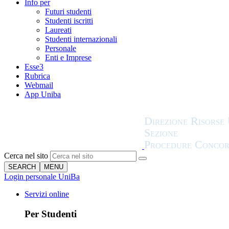
Info per
Futuri studenti
Studenti iscritti
Laureati
Studenti internazionali
Personale
Enti e Imprese
Esse3
Rubrica
Webmail
App Uniba
Cerca nel sito
SEARCH
MENU
Login personale UniBa
Servizi online
Per Studenti