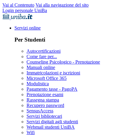
Vai al Contenuto
Vai alla navigazione del sito
Login personale UniBa
Servizi online
Per Studenti
Autocertificazioni
Come fare per...
Counseling Psicologico - Prenotazione
Manuali online
Immatricolazioni e iscrizioni
Microsoft Office 365
Modulistica
Pagamento tasse - PagoPA
Prenotazione esami
Rassegna stampa
Recupero password
SensusAccess
Servizi bibliotecari
Servizi digitali agli studenti
Webmail studenti UniBA
Wifi