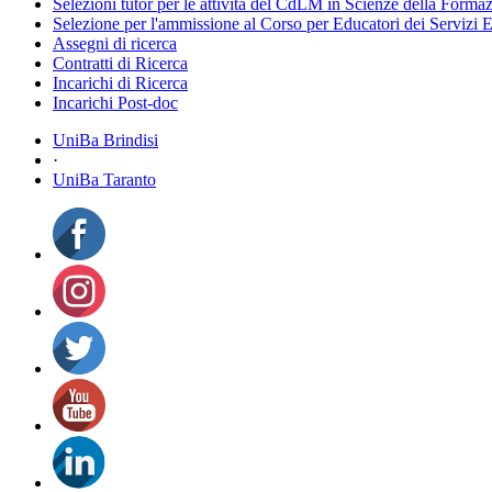
Selezioni tutor per le attività del CdLM in Scienze della Forma
Selezione per l'ammissione al Corso per Educatori dei Servizi E
Assegni di ricerca
Contratti di Ricerca
Incarichi di Ricerca
Incarichi Post-doc
UniBa Brindisi
·
UniBa Taranto