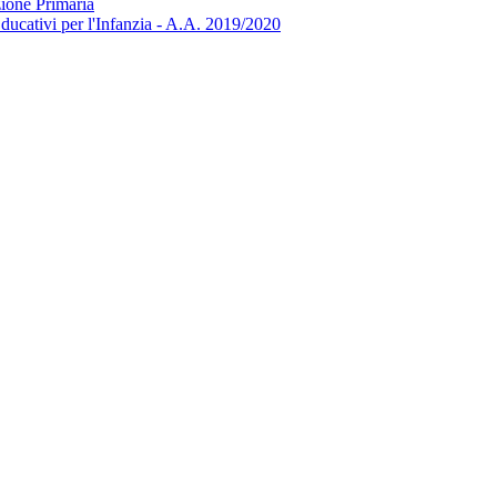
zione Primaria
ducativi per l'Infanzia - A.A. 2019/2020