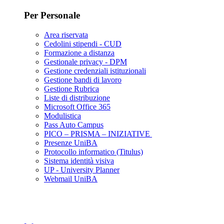
Per Personale
Area riservata
Cedolini stipendi - CUD
Formazione a distanza
Gestionale privacy - DPM
Gestione credenziali istituzionali
Gestione bandi di lavoro
Gestione Rubrica
Liste di distribuzione
Microsoft Office 365
Modulistica
Pass Auto Campus
PICO – PRISMA – INIZIATIVE
Presenze UniBA
Protocollo informatico (Titulus)
Sistema identità visiva
UP - University Planner
Webmail UniBA