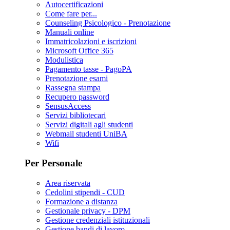
Autocertificazioni
Come fare per...
Counseling Psicologico - Prenotazione
Manuali online
Immatricolazioni e iscrizioni
Microsoft Office 365
Modulistica
Pagamento tasse - PagoPA
Prenotazione esami
Rassegna stampa
Recupero password
SensusAccess
Servizi bibliotecari
Servizi digitali agli studenti
Webmail studenti UniBA
Wifi
Per Personale
Area riservata
Cedolini stipendi - CUD
Formazione a distanza
Gestionale privacy - DPM
Gestione credenziali istituzionali
Gestione bandi di lavoro