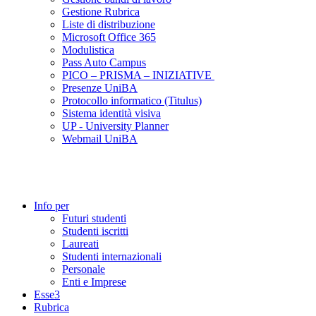
Gestione Rubrica
Liste di distribuzione
Microsoft Office 365
Modulistica
Pass Auto Campus
PICO – PRISMA – INIZIATIVE
Presenze UniBA
Protocollo informatico (Titulus)
Sistema identità visiva
UP - University Planner
Webmail UniBA
Info per
Futuri studenti
Studenti iscritti
Laureati
Studenti internazionali
Personale
Enti e Imprese
Esse3
Rubrica