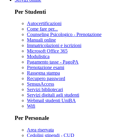
Per Studenti
Autocertificazioni
Come fare per...
Counseling Psicologico - Prenotazione
Manuali online
Immatricolazioni e iscrizioni
Microsoft Office 365
Modulistica
Pagamento tasse - PagoPA
Prenotazione esami
Rassegna stampa
Recupero password
SensusAccess
Servizi bibliotecari
Servizi digitali agli studenti
Webmail studenti UniBA
Wifi
Per Personale
Area riservata
Cedolini stipendi - CUD