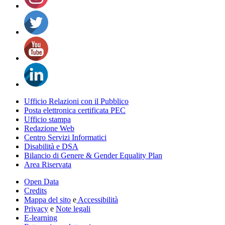
Ufficio Relazioni con il Pubblico
Posta elettronica certificata PEC
Ufficio stampa
Redazione Web
Centro Servizi Informatici
Disabilità e DSA
Bilancio di Genere & Gender Equality Plan
Area Riservata
Open Data
Credits
Mappa del sito
e
Accessibilità
Privacy
e
Note legali
E-learning