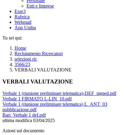
Personale
Enti e Imprese
Esse3
Rubrica
Webmail
App Uniba
Tu sei qui:
Home
Reclutamento Ricercatori
selezioni ric
3566/23
VERBALI VALUTAZIONE
VERBALI VALUTAZIONE
Verbale 1 (riunione preliminare telematica)-DEF_signed.pdf
Verbale 1 FIRMATO L-LIN_10.pdf
Verbale 1 (riunione preliminare telematica) L_ANT_03
pubblicazione.pdf
Bari_Verbale 1 def.pdf
ultima modifica
03/04/2025
Azioni sul documento