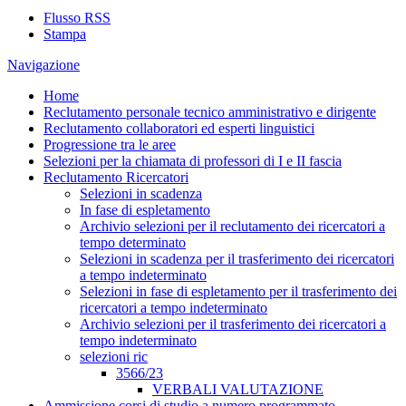
Flusso RSS
Stampa
Navigazione
Home
Reclutamento personale tecnico amministrativo e dirigente
Reclutamento collaboratori ed esperti linguistici
Progressione tra le aree
Selezioni per la chiamata di professori di I e II fascia
Reclutamento Ricercatori
Selezioni in scadenza
In fase di espletamento
Archivio selezioni per il reclutamento dei ricercatori a
tempo determinato
Selezioni in scadenza per il trasferimento dei ricercatori
a tempo indeterminato
Selezioni in fase di espletamento per il trasferimento dei
ricercatori a tempo indeterminato
Archivio selezioni per il trasferimento dei ricercatori a
tempo indeterminato
selezioni ric
3566/23
VERBALI VALUTAZIONE
Ammissione corsi di studio a numero programmato