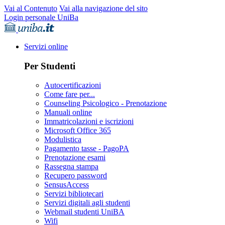
Vai al Contenuto
Vai alla navigazione del sito
Login personale UniBa
Servizi online
Per Studenti
Autocertificazioni
Come fare per...
Counseling Psicologico - Prenotazione
Manuali online
Immatricolazioni e iscrizioni
Microsoft Office 365
Modulistica
Pagamento tasse - PagoPA
Prenotazione esami
Rassegna stampa
Recupero password
SensusAccess
Servizi bibliotecari
Servizi digitali agli studenti
Webmail studenti UniBA
Wifi