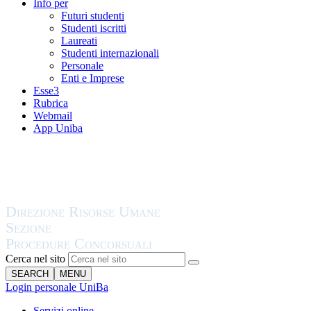
Info per
Futuri studenti
Studenti iscritti
Laureati
Studenti internazionali
Personale
Enti e Imprese
Esse3
Rubrica
Webmail
App Uniba
Cerca nel sito
SEARCH
MENU
Login personale UniBa
Servizi online