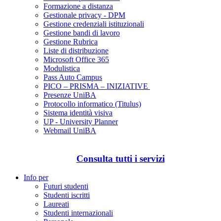
Formazione a distanza
Gestionale privacy - DPM
Gestione credenziali istituzionali
Gestione bandi di lavoro
Gestione Rubrica
Liste di distribuzione
Microsoft Office 365
Modulistica
Pass Auto Campus
PICO – PRISMA – INIZIATIVE
Presenze UniBA
Protocollo informatico (Titulus)
Sistema identità visiva
UP - University Planner
Webmail UniBA
Consulta tutti i servizi
Info per
Futuri studenti
Studenti iscritti
Laureati
Studenti internazionali