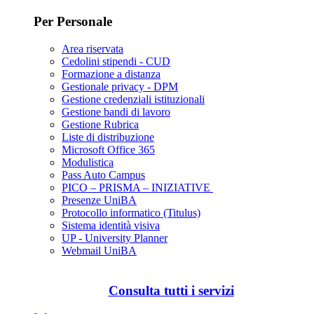
Per Personale
Area riservata
Cedolini stipendi - CUD
Formazione a distanza
Gestionale privacy - DPM
Gestione credenziali istituzionali
Gestione bandi di lavoro
Gestione Rubrica
Liste di distribuzione
Microsoft Office 365
Modulistica
Pass Auto Campus
PICO – PRISMA – INIZIATIVE
Presenze UniBA
Protocollo informatico (Titulus)
Sistema identità visiva
UP - University Planner
Webmail UniBA
Consulta tutti i servizi