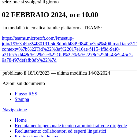
selezione si svolgerà il giorno
02 FEBBRAIO 2024, ore 10.00
In modalità telematica tramite piattaforma TEAMS:
https://teams.microsoft.com/l/meetup-
join/19%3a6be24f80191e4d8dbdd48d99840be7e4%40thread.tacv2/
context=%7b%22Tid%22%3a%22017e16ae-f415-4f8d-9af0-
a21b57cd448e%22%2c%22Oid%22%3a%2278e5256b-43e5-45c2-
9a78-f97defafb8db%22%7d
pubblicato il
18/10/2023
—
ultima modifica
14/02/2024
Azioni sul documento
Flusso RSS
Stampa
Navigazione
Home
Reclutamento personale tecnico amministrativo e dirigente
Reclutamento collaboratori ed esperti linguistici
Progressione tra le aree