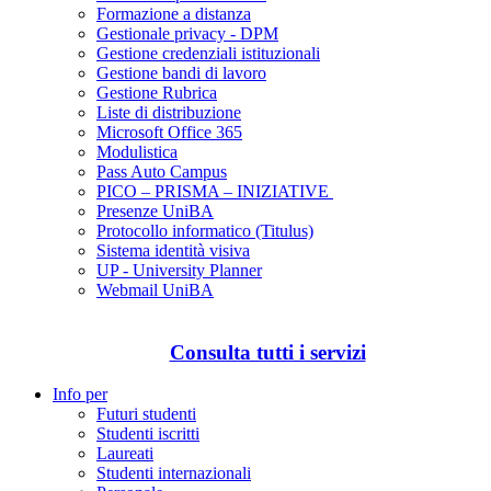
Formazione a distanza
Gestionale privacy - DPM
Gestione credenziali istituzionali
Gestione bandi di lavoro
Gestione Rubrica
Liste di distribuzione
Microsoft Office 365
Modulistica
Pass Auto Campus
PICO – PRISMA – INIZIATIVE
Presenze UniBA
Protocollo informatico (Titulus)
Sistema identità visiva
UP - University Planner
Webmail UniBA
Consulta tutti i servizi
Info per
Futuri studenti
Studenti iscritti
Laureati
Studenti internazionali