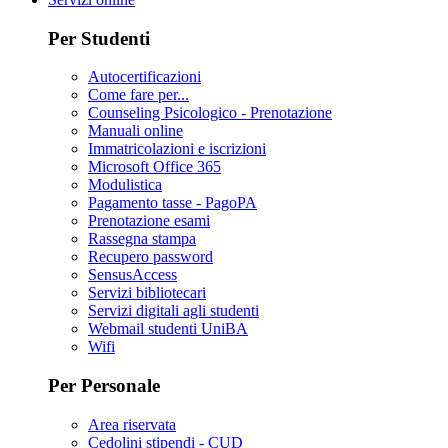
Per Studenti
Autocertificazioni
Come fare per...
Counseling Psicologico - Prenotazione
Manuali online
Immatricolazioni e iscrizioni
Microsoft Office 365
Modulistica
Pagamento tasse - PagoPA
Prenotazione esami
Rassegna stampa
Recupero password
SensusAccess
Servizi bibliotecari
Servizi digitali agli studenti
Webmail studenti UniBA
Wifi
Per Personale
Area riservata
Cedolini stipendi - CUD