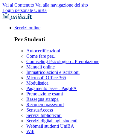
Vai al Contenuto
Vai alla navigazione del sito
Login personale UniBa
Servizi online
Per Studenti
Autocertificazioni
Come fare per...
Counseling Psicologico - Prenotazione
Manuali online
Immatricolazioni e iscrizioni
Microsoft Office 365
Modulistica
Pagamento tasse - PagoPA
Prenotazione esami
Rassegna stampa
Recupero password
SensusAccess
Servizi bibliotecari
Servizi digitali agli studenti
Webmail studenti UniBA
Wifi