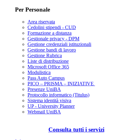
Per Personale
Area riservata
Cedolini stipendi - CUD
Formazione a distanza
Gestionale privacy - DPM
Gestione credenziali istituzionali
Gestione bandi di lavoro
Gestione Rubrica
Liste di distribuzione
Microsoft Office 365
Modulistica
Pass Auto Campus
PICO – PRISMA – INIZIATIVE
Presenze UniBA
Protocollo informatico (Titulus)
Sistema identità visiva
UP - University Planner
Webmail UniBA
Consulta tutti i servizi