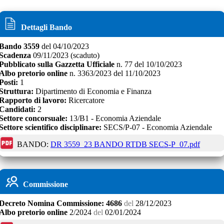
Dettagli Bando
Bando
3559
del
04/10/2023
Scadenza
09/11/2023
(scaduto)
Pubblicato sulla Gazzetta Ufficiale
n.
77
del
10/10/2023
Albo pretorio online
n.
3363/2023
del
11/10/2023
Posti:
1
Struttura:
Dipartimento di Economia e Finanza
Rapporto di lavoro:
Ricercatore
Candidati:
2
Settore concorsuale:
13/B1 - Economia Aziendale
Settore scientifico disciplinare:
SECS/P-07 - Economia Aziendale
BANDO:
DR 3559_23 BANDO RTDB SECS-P_07.pdf
Commissione
Decreto
Nomina Commissione:
4686
del
28/12/2023
Albo pretorio online
2/2024
del
02/01/2024