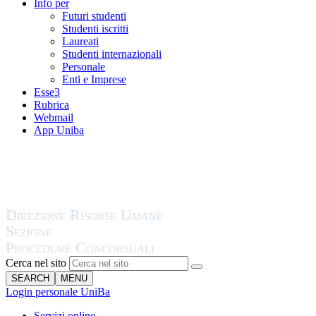
Info per
Futuri studenti
Studenti iscritti
Laureati
Studenti internazionali
Personale
Enti e Imprese
Esse3
Rubrica
Webmail
App Uniba
Cerca nel sito
SEARCH
MENU
Login personale UniBa
Servizi online