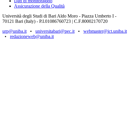
Dati di monitoraggio
Assicurazione della Qualità
Università degli Studi di Bari Aldo Moro - Piazza Umberto I -
70121 Bari (Italy) - P.I.01086760723 | C.F.80002170720
urp@uniba.it
•
universitabari@pec.it
•
webmaster@ict.uniba.it
•
redazioneweb@uniba.it