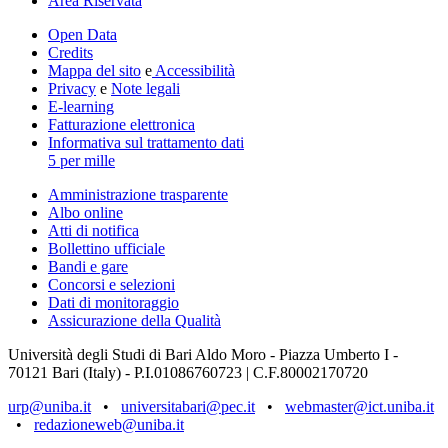
Area Riservata
Open Data
Credits
Mappa del sito
e
Accessibilità
Privacy
e
Note legali
E-learning
Fatturazione elettronica
Informativa sul trattamento dati
5 per mille
Amministrazione trasparente
Albo online
Atti di notifica
Bollettino ufficiale
Bandi e gare
Concorsi e selezioni
Dati di monitoraggio
Assicurazione della Qualità
Università degli Studi di Bari Aldo Moro - Piazza Umberto I -
70121 Bari (Italy) - P.I.01086760723 | C.F.80002170720
urp@uniba.it
•
universitabari@pec.it
•
webmaster@ict.uniba.it
•
redazioneweb@uniba.it