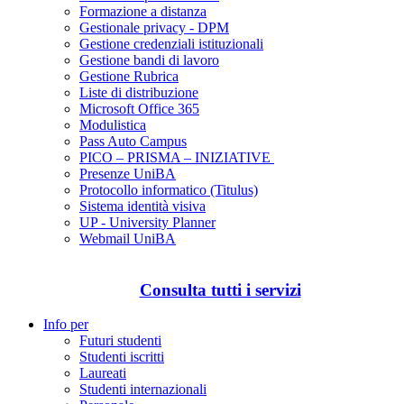
Formazione a distanza
Gestionale privacy - DPM
Gestione credenziali istituzionali
Gestione bandi di lavoro
Gestione Rubrica
Liste di distribuzione
Microsoft Office 365
Modulistica
Pass Auto Campus
PICO – PRISMA – INIZIATIVE
Presenze UniBA
Protocollo informatico (Titulus)
Sistema identità visiva
UP - University Planner
Webmail UniBA
Consulta tutti i servizi
Info per
Futuri studenti
Studenti iscritti
Laureati
Studenti internazionali