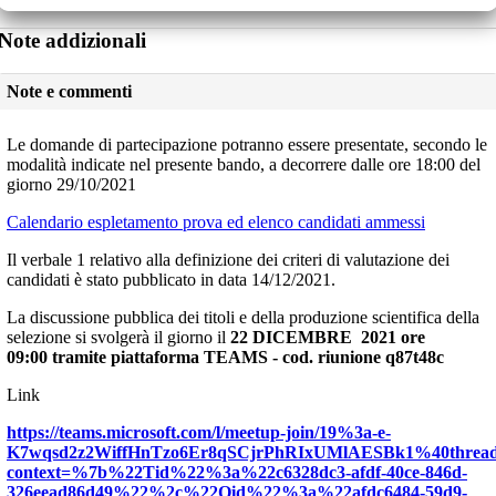
Note addizionali
Note e commenti
Le domande di partecipazione potranno essere presentate, secondo le
modalità indicate nel presente bando, a decorrere dalle ore 18:00 del
giorno 29/10/2021
Calendario espletamento prova ed elenco candidati ammess
i
Il verbale 1 relativo alla definizione dei criteri di valutazione dei
candidati è stato pubblicato in data
14/12/2021.
La discussione pubblica dei titoli e della produzione scientifica della
selezione si svolgerà il giorno il
22 DICEMBRE
2021 ore
09:00
tramite piattaforma TEAMS - cod. riunione
q87t48c
Link
https://teams.microsoft.com/l/meetup-join/19%3a-e-
K7wqsd2z2WiffHnTzo6Er8qSCjrPhRIxUMlAESBk1%40thread.t
context=%7b%22Tid%22%3a%22c6328dc3-afdf-40ce-846d-
326eead86d49%22%2c%22Oid%22%3a%22afdc6484-59d9-