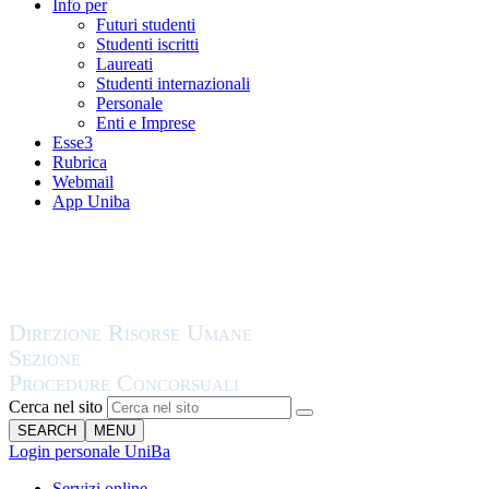
Info per
Futuri studenti
Studenti iscritti
Laureati
Studenti internazionali
Personale
Enti e Imprese
Esse3
Rubrica
Webmail
App Uniba
Cerca nel sito
SEARCH
MENU
Login personale UniBa
Servizi online