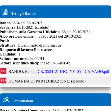
Dettagli Bando
Bando
3534
del
22/10/2021
Scadenza
13/11/2021
(scaduto)
Pubblicato sulla Gazzetta Ufficiale
n.
86
del
29/10/2021
Albo pretorio online
n.
3890 / 2021
del
29/10/2021
Posti:
1
Struttura:
Dipartimento di Informatica
Rapporto di lavoro:
Ricercatore
Candidati:
1
Settore concorsuale:
09/H1
Settore scientifico disciplinare:
ING-INF/05
BANDO:
Bando D.R. 3534_21 ING-INF_05 _ CAIVANO.pdf
DOMANDA DI PARTECIPAZIONE:
(scaduto)
Commissione
Decreto
Nomina Commissione:
4356
del
03/12/2021