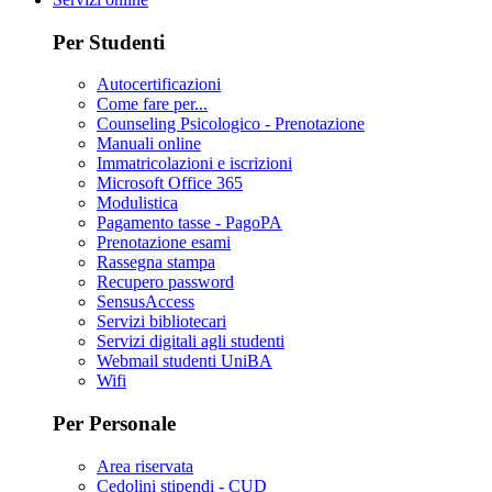
Per Studenti
Autocertificazioni
Come fare per...
Counseling Psicologico - Prenotazione
Manuali online
Immatricolazioni e iscrizioni
Microsoft Office 365
Modulistica
Pagamento tasse - PagoPA
Prenotazione esami
Rassegna stampa
Recupero password
SensusAccess
Servizi bibliotecari
Servizi digitali agli studenti
Webmail studenti UniBA
Wifi
Per Personale
Area riservata
Cedolini stipendi - CUD