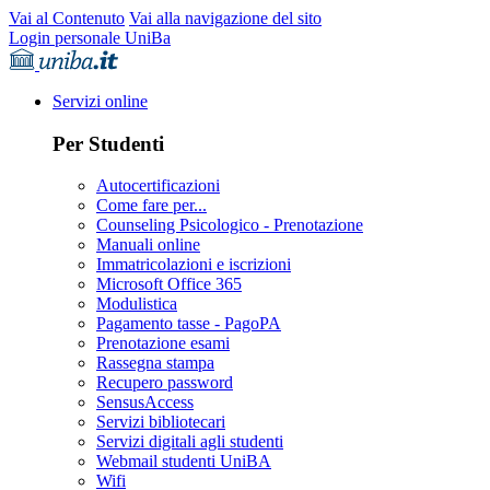
Vai al Contenuto
Vai alla navigazione del sito
Login personale UniBa
Servizi online
Per Studenti
Autocertificazioni
Come fare per...
Counseling Psicologico - Prenotazione
Manuali online
Immatricolazioni e iscrizioni
Microsoft Office 365
Modulistica
Pagamento tasse - PagoPA
Prenotazione esami
Rassegna stampa
Recupero password
SensusAccess
Servizi bibliotecari
Servizi digitali agli studenti
Webmail studenti UniBA
Wifi