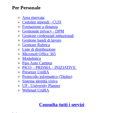
Per Personale
Area riservata
Cedolini stipendi - CUD
Formazione a distanza
Gestionale privacy - DPM
Gestione credenziali istituzionali
Gestione bandi di lavoro
Gestione Rubrica
Liste di distribuzione
Microsoft Office 365
Modulistica
Pass Auto Campus
PICO – PRISMA – INIZIATIVE
Presenze UniBA
Protocollo informatico (Titulus)
Sistema identità visiva
UP - University Planner
Webmail UniBA
Consulta tutti i servizi