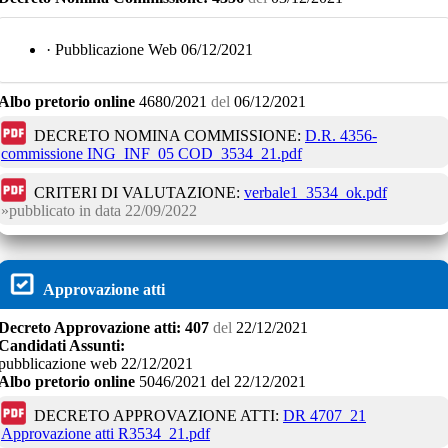
· Pubblicazione Web 06/12/2021
Albo pretorio online
4680/2021
del
06/12/2021
DECRETO NOMINA COMMISSIONE:
D.R. 4356-
commissione ING_INF_05 COD_3534_21.pdf
CRITERI DI VALUTAZIONE:
verbale1_3534_ok.pdf
pubblicato in data
22/09/2022
Approvazione atti
Decreto
Approvazione atti:
407
del
22/12/2021
Candidati Assunti:
pubblicazione web 22/12/2021
Albo pretorio online
5046/2021
del
22/12/2021
DECRETO APPROVAZIONE ATTI:
DR 4707_21
Approvazione atti R3534_21.pdf