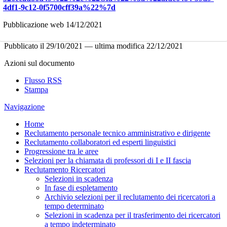
4df1-9c12-0f5700cff39a%22%7d
Pubblicazione web 14/12/2021
Pubblicato il
29/10/2021
—
ultima modifica
22/12/2021
Azioni sul documento
Flusso RSS
Stampa
Navigazione
Home
Reclutamento personale tecnico amministrativo e dirigente
Reclutamento collaboratori ed esperti linguistici
Progressione tra le aree
Selezioni per la chiamata di professori di I e II fascia
Reclutamento Ricercatori
Selezioni in scadenza
In fase di espletamento
Archivio selezioni per il reclutamento dei ricercatori a
tempo determinato
Selezioni in scadenza per il trasferimento dei ricercatori
a tempo indeterminato