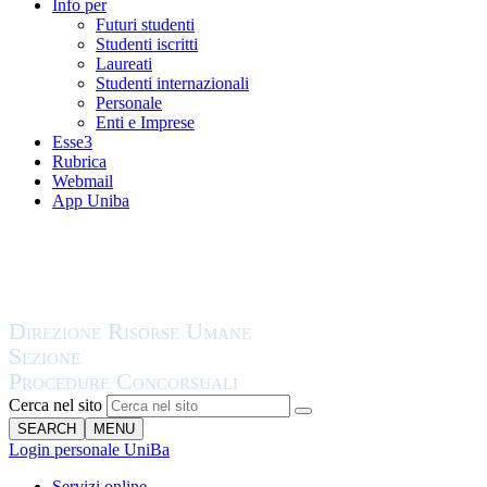
Info per
Futuri studenti
Studenti iscritti
Laureati
Studenti internazionali
Personale
Enti e Imprese
Esse3
Rubrica
Webmail
App Uniba
Cerca nel sito
SEARCH
MENU
Login personale UniBa
Servizi online