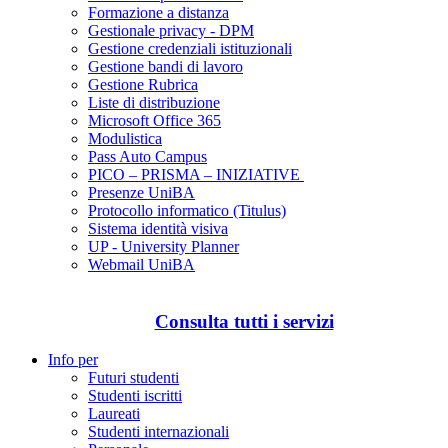
Formazione a distanza
Gestionale privacy - DPM
Gestione credenziali istituzionali
Gestione bandi di lavoro
Gestione Rubrica
Liste di distribuzione
Microsoft Office 365
Modulistica
Pass Auto Campus
PICO – PRISMA – INIZIATIVE
Presenze UniBA
Protocollo informatico (Titulus)
Sistema identità visiva
UP - University Planner
Webmail UniBA
Consulta tutti i servizi
Info per
Futuri studenti
Studenti iscritti
Laureati
Studenti internazionali