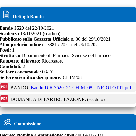
Dettagli Bando
Bando
3520
del
22/10/2021
Scadenza
13/11/2021
(scaduto)
Pubblicato sulla Gazzetta Ufficiale
n.
86
del
29/10/2021
Albo pretorio online
n.
3881 / 2021
del
29/10/2021
Posti:
1
Struttura:
Dipartimento di Farmacia-Scienze del farmaco
Rapporto di lavoro:
Ricercatore
Candidati:
2
Settore concorsuale:
03/D1
Settore scientifico disciplinare:
CHIM/08
BANDO:
Bando D.R.3520_21 CHIM_08 _ NICOLOTTI.pdf
DOMANDA DI PARTECIPAZIONE:
(scaduto)
Commissione
Decreto
Nomina Commissione:
4099
del
19/11/2021