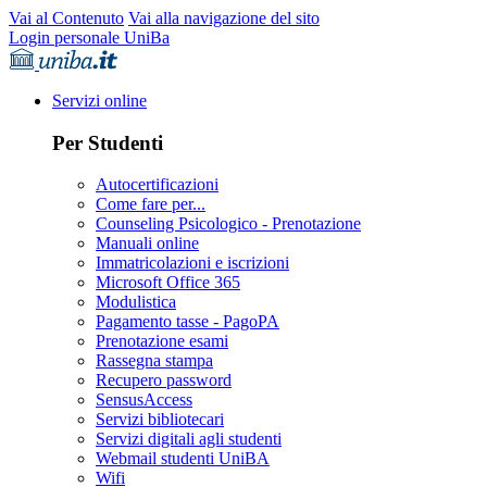
Vai al Contenuto
Vai alla navigazione del sito
Login personale UniBa
Servizi online
Per Studenti
Autocertificazioni
Come fare per...
Counseling Psicologico - Prenotazione
Manuali online
Immatricolazioni e iscrizioni
Microsoft Office 365
Modulistica
Pagamento tasse - PagoPA
Prenotazione esami
Rassegna stampa
Recupero password
SensusAccess
Servizi bibliotecari
Servizi digitali agli studenti
Webmail studenti UniBA
Wifi