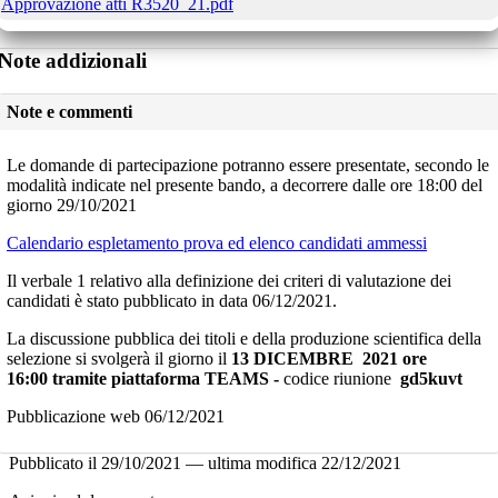
Approvazione atti R3520_21.pdf
Note addizionali
Note e commenti
Le domande di partecipazione potranno essere presentate, secondo le
modalità indicate nel presente bando, a decorrere dalle ore 18:00 del
giorno 29/10/2021
Calendario espletamento prova ed elenco candidati ammess
i
Il verbale 1 relativo alla definizione dei criteri di valutazione dei
candidati è stato pubblicato in data
06/12/2021.
La discussione pubblica dei titoli e della produzione scientifica della
selezione si svolgerà il giorno il
13 DICEMBRE
2021 ore
16:00
tramite piattaforma TEAMS -
codice riunione
gd5kuvt
Pubblicazione web 06/12/2021
Pubblicato il
29/10/2021
—
ultima modifica
22/12/2021