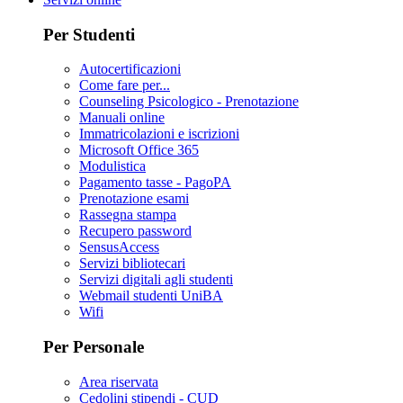
Per Studenti
Autocertificazioni
Come fare per...
Counseling Psicologico - Prenotazione
Manuali online
Immatricolazioni e iscrizioni
Microsoft Office 365
Modulistica
Pagamento tasse - PagoPA
Prenotazione esami
Rassegna stampa
Recupero password
SensusAccess
Servizi bibliotecari
Servizi digitali agli studenti
Webmail studenti UniBA
Wifi
Per Personale
Area riservata
Cedolini stipendi - CUD