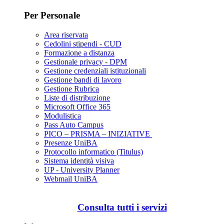
Per Personale
Area riservata
Cedolini stipendi - CUD
Formazione a distanza
Gestionale privacy - DPM
Gestione credenziali istituzionali
Gestione bandi di lavoro
Gestione Rubrica
Liste di distribuzione
Microsoft Office 365
Modulistica
Pass Auto Campus
PICO – PRISMA – INIZIATIVE
Presenze UniBA
Protocollo informatico (Titulus)
Sistema identità visiva
UP - University Planner
Webmail UniBA
Consulta tutti i servizi