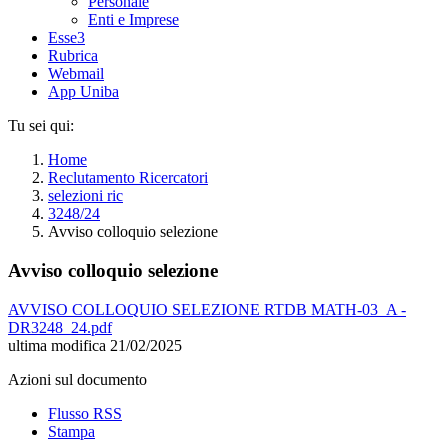
Personale
Enti e Imprese
Esse3
Rubrica
Webmail
App Uniba
Tu sei qui:
Home
Reclutamento Ricercatori
selezioni ric
3248/24
Avviso colloquio selezione
Avviso colloquio selezione
AVVISO COLLOQUIO SELEZIONE RTDB MATH-03_A -
DR3248_24.pdf
ultima modifica
21/02/2025
Azioni sul documento
Flusso RSS
Stampa