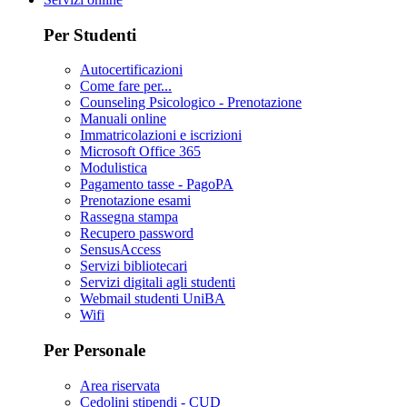
Per Studenti
Autocertificazioni
Come fare per...
Counseling Psicologico - Prenotazione
Manuali online
Immatricolazioni e iscrizioni
Microsoft Office 365
Modulistica
Pagamento tasse - PagoPA
Prenotazione esami
Rassegna stampa
Recupero password
SensusAccess
Servizi bibliotecari
Servizi digitali agli studenti
Webmail studenti UniBA
Wifi
Per Personale
Area riservata
Cedolini stipendi - CUD