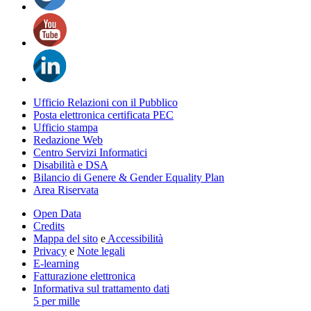
Ufficio Relazioni con il Pubblico
Posta elettronica certificata PEC
Ufficio stampa
Redazione Web
Centro Servizi Informatici
Disabilità e DSA
Bilancio di Genere & Gender Equality Plan
Area Riservata
Open Data
Credits
Mappa del sito
e
Accessibilità
Privacy
e
Note legali
E-learning
Fatturazione elettronica
Informativa sul trattamento dati
5 per mille