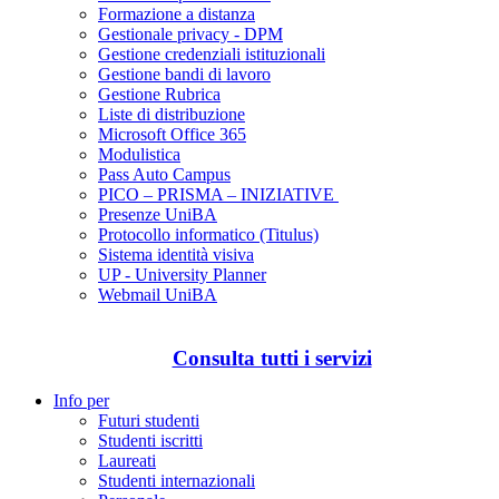
Formazione a distanza
Gestionale privacy - DPM
Gestione credenziali istituzionali
Gestione bandi di lavoro
Gestione Rubrica
Liste di distribuzione
Microsoft Office 365
Modulistica
Pass Auto Campus
PICO – PRISMA – INIZIATIVE
Presenze UniBA
Protocollo informatico (Titulus)
Sistema identità visiva
UP - University Planner
Webmail UniBA
Consulta tutti i servizi
Info per
Futuri studenti
Studenti iscritti
Laureati
Studenti internazionali