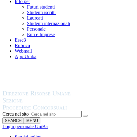
Info per
Futuri studenti
Studenti iscritti
Laureati
Studenti internazionali
Personale
Enti e Imprese
Esse3
Rubrica
Webmail
App Uniba
Cerca nel sito
SEARCH
MENU
Login personale UniBa
Servizi online