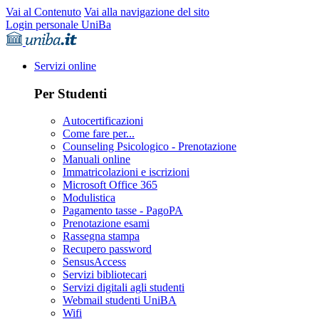
Vai al Contenuto
Vai alla navigazione del sito
Login personale UniBa
Servizi online
Per Studenti
Autocertificazioni
Come fare per...
Counseling Psicologico - Prenotazione
Manuali online
Immatricolazioni e iscrizioni
Microsoft Office 365
Modulistica
Pagamento tasse - PagoPA
Prenotazione esami
Rassegna stampa
Recupero password
SensusAccess
Servizi bibliotecari
Servizi digitali agli studenti
Webmail studenti UniBA
Wifi