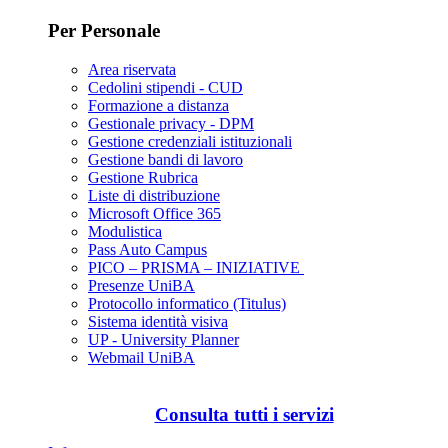
Per Personale
Area riservata
Cedolini stipendi - CUD
Formazione a distanza
Gestionale privacy - DPM
Gestione credenziali istituzionali
Gestione bandi di lavoro
Gestione Rubrica
Liste di distribuzione
Microsoft Office 365
Modulistica
Pass Auto Campus
PICO – PRISMA – INIZIATIVE
Presenze UniBA
Protocollo informatico (Titulus)
Sistema identità visiva
UP - University Planner
Webmail UniBA
Consulta tutti i servizi