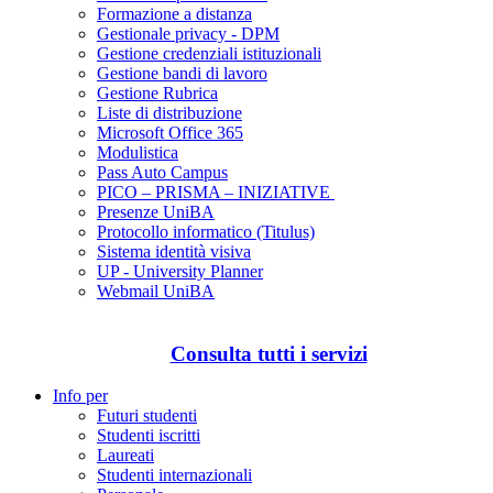
Formazione a distanza
Gestionale privacy - DPM
Gestione credenziali istituzionali
Gestione bandi di lavoro
Gestione Rubrica
Liste di distribuzione
Microsoft Office 365
Modulistica
Pass Auto Campus
PICO – PRISMA – INIZIATIVE
Presenze UniBA
Protocollo informatico (Titulus)
Sistema identità visiva
UP - University Planner
Webmail UniBA
Consulta tutti i servizi
Info per
Futuri studenti
Studenti iscritti
Laureati
Studenti internazionali