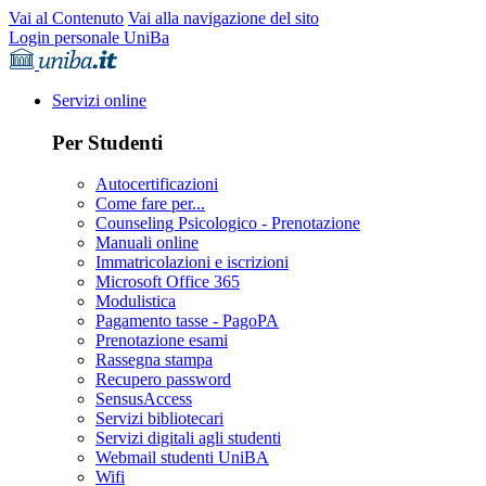
Vai al Contenuto
Vai alla navigazione del sito
Login personale UniBa
Servizi online
Per Studenti
Autocertificazioni
Come fare per...
Counseling Psicologico - Prenotazione
Manuali online
Immatricolazioni e iscrizioni
Microsoft Office 365
Modulistica
Pagamento tasse - PagoPA
Prenotazione esami
Rassegna stampa
Recupero password
SensusAccess
Servizi bibliotecari
Servizi digitali agli studenti
Webmail studenti UniBA
Wifi