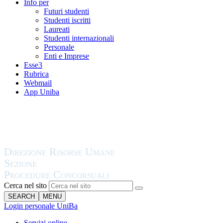
Info per
Futuri studenti
Studenti iscritti
Laureati
Studenti internazionali
Personale
Enti e Imprese
Esse3
Rubrica
Webmail
App Uniba
Cerca nel sito
SEARCH
MENU
Login personale UniBa
Servizi online