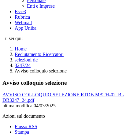
Personale
Enti e Imprese
Esse3
Rubrica
Webmail
App Uniba
Tu sei qui:
Home
Reclutamento Ricercatori
selezioni ric
3247/24
Avviso colloquio selezione
Avviso colloquio selezione
AVVISO COLLOQUIO SELEZIONE RTDB MATH-02_B -
DR3247_24.pdf
ultima modifica
04/03/2025
Azioni sul documento
Flusso RSS
Stampa