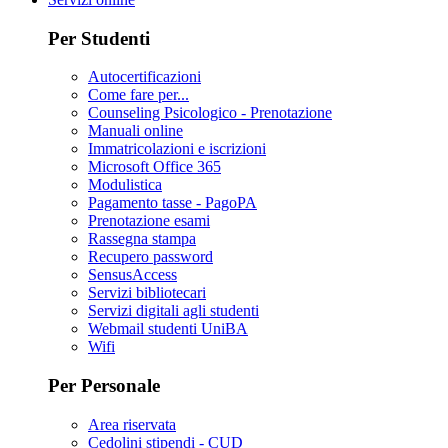
Per Studenti
Autocertificazioni
Come fare per...
Counseling Psicologico - Prenotazione
Manuali online
Immatricolazioni e iscrizioni
Microsoft Office 365
Modulistica
Pagamento tasse - PagoPA
Prenotazione esami
Rassegna stampa
Recupero password
SensusAccess
Servizi bibliotecari
Servizi digitali agli studenti
Webmail studenti UniBA
Wifi
Per Personale
Area riservata
Cedolini stipendi - CUD