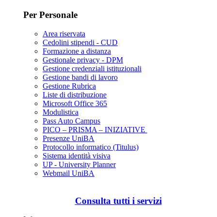
Per Personale
Area riservata
Cedolini stipendi - CUD
Formazione a distanza
Gestionale privacy - DPM
Gestione credenziali istituzionali
Gestione bandi di lavoro
Gestione Rubrica
Liste di distribuzione
Microsoft Office 365
Modulistica
Pass Auto Campus
PICO – PRISMA – INIZIATIVE
Presenze UniBA
Protocollo informatico (Titulus)
Sistema identità visiva
UP - University Planner
Webmail UniBA
Consulta tutti i servizi