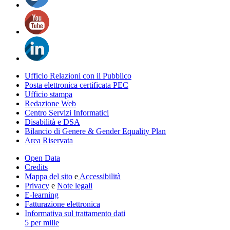
Ufficio Relazioni con il Pubblico
Posta elettronica certificata PEC
Ufficio stampa
Redazione Web
Centro Servizi Informatici
Disabilità e DSA
Bilancio di Genere & Gender Equality Plan
Area Riservata
Open Data
Credits
Mappa del sito
e
Accessibilità
Privacy
e
Note legali
E-learning
Fatturazione elettronica
Informativa sul trattamento dati
5 per mille