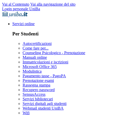
Vai al Contenuto
Vai alla navigazione del sito
Login personale UniBa
Servizi online
Per Studenti
Autocertificazioni
Come fare per...
Counseling Psicologico - Prenotazione
Manuali online
Immatricolazioni e iscrizioni
Microsoft Office 365
Modulistica
Pagamento tasse - PagoPA
Prenotazione esami
Rassegna stampa
Recupero password
SensusAccess
Servizi bibliotecari
Servizi digitali agli studenti
Webmail studenti UniBA
Wifi