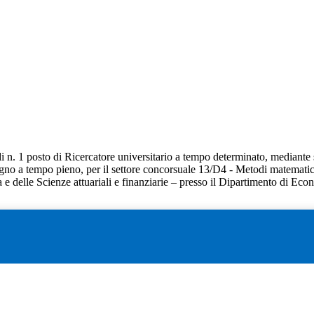
di n. 1 posto di Ricercatore universitario a tempo determinato, mediante s
no a tempo pieno, per il settore concorsuale 13/D4 - Metodi matematici d
e delle Scienze attuariali e finanziarie – presso il Dipartimento di Eco