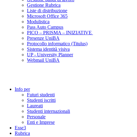
Gestione Rubrica
Liste di distribuzione
Microsoft Office 365
Modulistica
Pass Auto Campus
PICO – PRISMA – INIZIATIVE
Presenze UniBA
Protocollo informatico (Titulus)
Sistema identità visiva
UP - University Planner
Webmail UniBA
Info per
Futuri studenti
Studenti iscritti
Laureati
Studenti internazionali
Personale
Enti e Imprese
Esse3
Rubrica