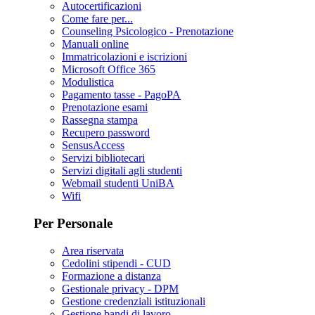
Autocertificazioni
Come fare per...
Counseling Psicologico - Prenotazione
Manuali online
Immatricolazioni e iscrizioni
Microsoft Office 365
Modulistica
Pagamento tasse - PagoPA
Prenotazione esami
Rassegna stampa
Recupero password
SensusAccess
Servizi bibliotecari
Servizi digitali agli studenti
Webmail studenti UniBA
Wifi
Per Personale
Area riservata
Cedolini stipendi - CUD
Formazione a distanza
Gestionale privacy - DPM
Gestione credenziali istituzionali
Gestione bandi di lavoro