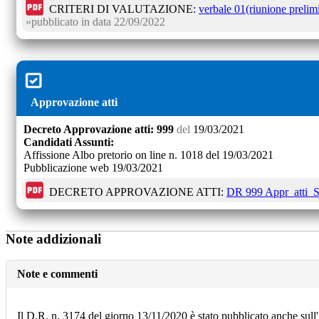
CRITERI DI VALUTAZIONE:
verbale 01(riunione prelim
pubblicato in data
22/09/2022
Approvazione atti
Decreto
Approvazione atti:
999
del
19/03/2021
Candidati Assunti:
Affissione Albo pretorio on line n. 1018 del 19/03/2021
Pubblicazione web 19/03/2021
DECRETO APPROVAZIONE ATTI:
DR 999 Appr_atti
Note addizionali
Note e commenti
Il D.R. n. 3174 del giorno 13/11/2020 è stato pubblicato anche sull