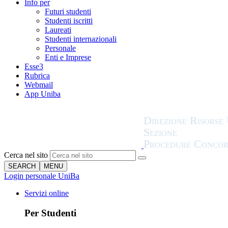
Info per
Futuri studenti
Studenti iscritti
Laureati
Studenti internazionali
Personale
Enti e Imprese
Esse3
Rubrica
Webmail
App Uniba
Cerca nel sito
SEARCH
MENU
Login personale UniBa
Servizi online
Per Studenti