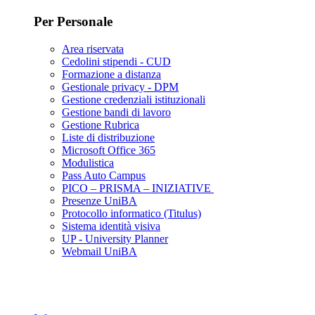
Per Personale
Area riservata
Cedolini stipendi - CUD
Formazione a distanza
Gestionale privacy - DPM
Gestione credenziali istituzionali
Gestione bandi di lavoro
Gestione Rubrica
Liste di distribuzione
Microsoft Office 365
Modulistica
Pass Auto Campus
PICO – PRISMA – INIZIATIVE
Presenze UniBA
Protocollo informatico (Titulus)
Sistema identità visiva
UP - University Planner
Webmail UniBA