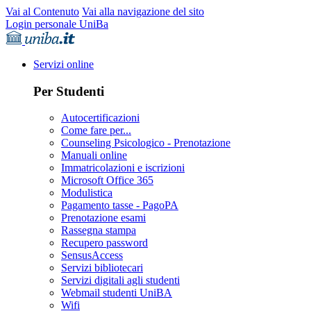
Vai al Contenuto
Vai alla navigazione del sito
Login personale UniBa
Servizi online
Per Studenti
Autocertificazioni
Come fare per...
Counseling Psicologico - Prenotazione
Manuali online
Immatricolazioni e iscrizioni
Microsoft Office 365
Modulistica
Pagamento tasse - PagoPA
Prenotazione esami
Rassegna stampa
Recupero password
SensusAccess
Servizi bibliotecari
Servizi digitali agli studenti
Webmail studenti UniBA
Wifi