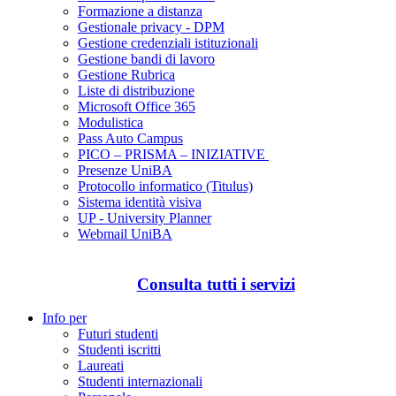
Formazione a distanza
Gestionale privacy - DPM
Gestione credenziali istituzionali
Gestione bandi di lavoro
Gestione Rubrica
Liste di distribuzione
Microsoft Office 365
Modulistica
Pass Auto Campus
PICO – PRISMA – INIZIATIVE
Presenze UniBA
Protocollo informatico (Titulus)
Sistema identità visiva
UP - University Planner
Webmail UniBA
Consulta tutti i servizi
Info per
Futuri studenti
Studenti iscritti
Laureati
Studenti internazionali