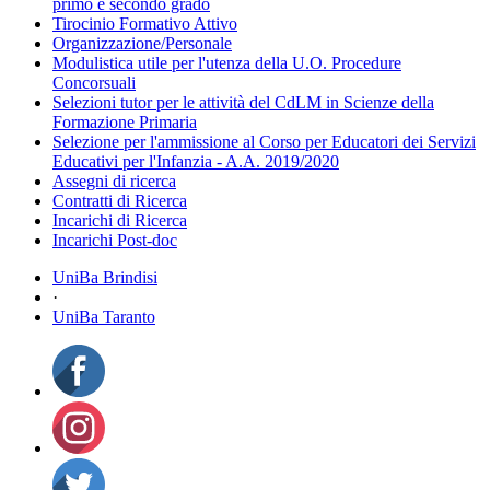
primo e secondo grado
Tirocinio Formativo Attivo
Organizzazione/Personale
Modulistica utile per l'utenza della U.O. Procedure
Concorsuali
Selezioni tutor per le attività del CdLM in Scienze della
Formazione Primaria
Selezione per l'ammissione al Corso per Educatori dei Servizi
Educativi per l'Infanzia - A.A. 2019/2020
Assegni di ricerca
Contratti di Ricerca
Incarichi di Ricerca
Incarichi Post-doc
UniBa Brindisi
·
UniBa Taranto