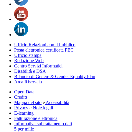
Ufficio Relazioni con il Pubblico
Posta elettronica certificata PEC
Ufficio stampa
Redazione Web
Centro Servizi Informatici
Disabilità e DSA
Bilancio di Genere & Gender Equality Plan
Area Riservata
Open Data
Credits
Mappa del sito
e
Accessibilità
Privacy
e
Note legali
E-learning
Fatturazione elettronica
Informativa sul trattamento dati
5 per mille