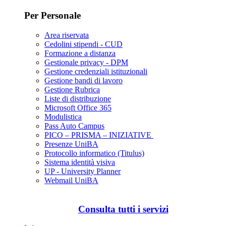
Per Personale
Area riservata
Cedolini stipendi - CUD
Formazione a distanza
Gestionale privacy - DPM
Gestione credenziali istituzionali
Gestione bandi di lavoro
Gestione Rubrica
Liste di distribuzione
Microsoft Office 365
Modulistica
Pass Auto Campus
PICO – PRISMA – INIZIATIVE
Presenze UniBA
Protocollo informatico (Titulus)
Sistema identità visiva
UP - University Planner
Webmail UniBA
Consulta tutti i servizi