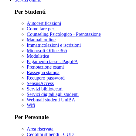
Per Studenti
Autocertificazioni
Come fare per...
Counseling Psicologico - Prenotazione
Manuali online
Immatricolazioni e iscrizioni
Microsoft Office 365
Modulistica
Pagamento tasse - PagoPA
Prenotazione esami
Rassegna stampa
Recupero password
SensusAccess
Servizi bibliotecari
Servizi digitali agli studenti
Webmail studenti UniBA
Wifi
Per Personale
Area riservata
Cedolini stipendi - CUD