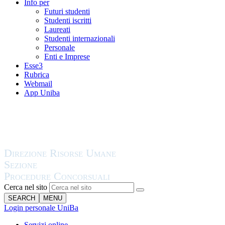
Info per
Futuri studenti
Studenti iscritti
Laureati
Studenti internazionali
Personale
Enti e Imprese
Esse3
Rubrica
Webmail
App Uniba
Cerca nel sito
SEARCH
MENU
Login personale UniBa
Servizi online