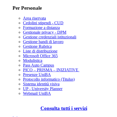
Per Personale
Area riservata
Cedolini stipendi - CUD
Formazione a distanza
Gestionale privacy - DPM
Gestione credenziali istituzionali
Gestione bandi di lavoro
Gestione Rubrica
Liste di distribuzione
Microsoft Office 365
Modulistica
Pass Auto Campus
PICO – PRISMA – INIZIATIVE
Presenze UniBA
Protocollo informatico (Titulus)
Sistema identità visiva
UP - University Planner
Webmail UniBA
Consulta tutti i servizi