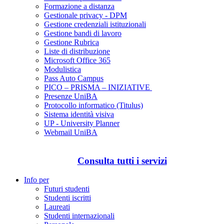
Formazione a distanza
Gestionale privacy - DPM
Gestione credenziali istituzionali
Gestione bandi di lavoro
Gestione Rubrica
Liste di distribuzione
Microsoft Office 365
Modulistica
Pass Auto Campus
PICO – PRISMA – INIZIATIVE
Presenze UniBA
Protocollo informatico (Titulus)
Sistema identità visiva
UP - University Planner
Webmail UniBA
Consulta tutti i servizi
Info per
Futuri studenti
Studenti iscritti
Laureati
Studenti internazionali