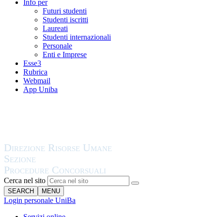
Info per
Futuri studenti
Studenti iscritti
Laureati
Studenti internazionali
Personale
Enti e Imprese
Esse3
Rubrica
Webmail
App Uniba
Cerca nel sito
SEARCH
MENU
Login personale UniBa
Servizi online