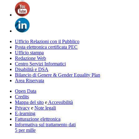
Ufficio Relazioni con il Pubblico
Posta elettronica certificata PEC
Ufficio stampa
Redazione Web
Centro Servizi Informatici
Disabilità e DSA
Bilancio di Genere & Gender Equality Plan
Area Riservata
Open Data
Credits
Mappa del sito
e
Accessibilità
Privacy
e
Note legali
E-learning
Fatturazione elettronica
Informativa sul trattamento dati
5 per mille