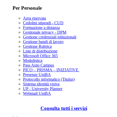
Per Personale
Area riservata
Cedolini stipendi - CUD
Formazione a distanza
Gestionale privacy - DPM
Gestione credenziali istituzionali
Gestione bandi di lavoro
Gestione Rubrica
Liste di distribuzione
Microsoft Office 365
Modulistica
Pass Auto Campus
PICO – PRISMA – INIZIATIVE
Presenze UniBA
Protocollo informatico (Titulus)
Sistema identità visiva
UP - University Planner
Webmail UniBA
Consulta tutti i servizi