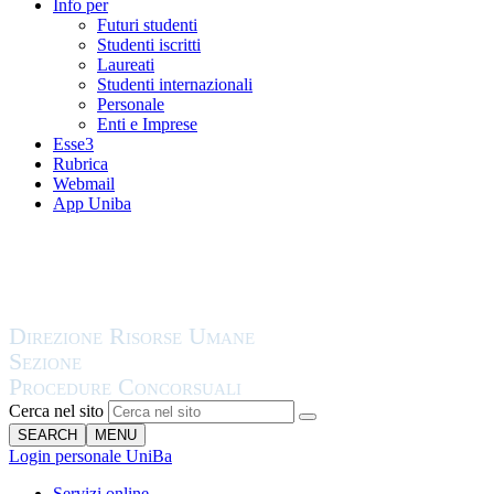
Info per
Futuri studenti
Studenti iscritti
Laureati
Studenti internazionali
Personale
Enti e Imprese
Esse3
Rubrica
Webmail
App Uniba
Cerca nel sito
SEARCH
MENU
Login personale UniBa
Servizi online