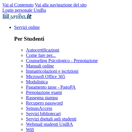
Vai al Contenuto
Vai alla navigazione del sito
Login personale UniBa
Servizi online
Per Studenti
Autocertificazioni
Come fare per...
Counseling Psicologico - Prenotazione
Manuali online
Immatricolazioni e iscrizioni
Microsoft Office 365
Modulistica
Pagamento tasse - PagoPA
Prenotazione esami
Rassegna stampa
Recupero password
SensusAccess
Servizi bibliotecari
Servizi digitali agli studenti
Webmail studenti UniBA
Wifi