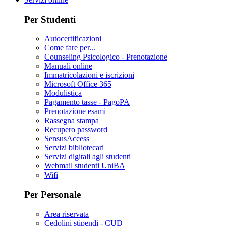
Per Studenti
Autocertificazioni
Come fare per...
Counseling Psicologico - Prenotazione
Manuali online
Immatricolazioni e iscrizioni
Microsoft Office 365
Modulistica
Pagamento tasse - PagoPA
Prenotazione esami
Rassegna stampa
Recupero password
SensusAccess
Servizi bibliotecari
Servizi digitali agli studenti
Webmail studenti UniBA
Wifi
Per Personale
Area riservata
Cedolini stipendi - CUD