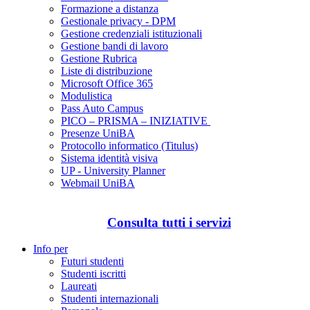
Formazione a distanza
Gestionale privacy - DPM
Gestione credenziali istituzionali
Gestione bandi di lavoro
Gestione Rubrica
Liste di distribuzione
Microsoft Office 365
Modulistica
Pass Auto Campus
PICO – PRISMA – INIZIATIVE
Presenze UniBA
Protocollo informatico (Titulus)
Sistema identità visiva
UP - University Planner
Webmail UniBA
Consulta tutti i servizi
Info per
Futuri studenti
Studenti iscritti
Laureati
Studenti internazionali