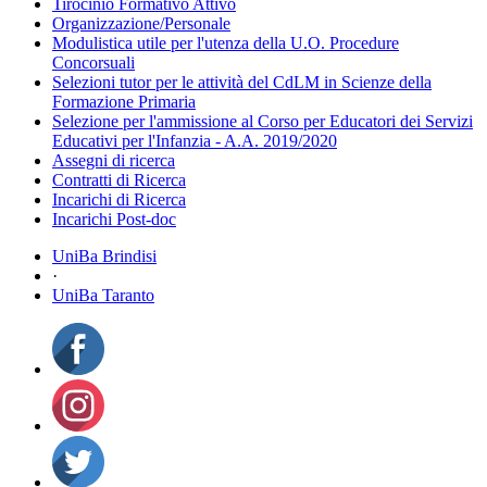
Tirocinio Formativo Attivo
Organizzazione/Personale
Modulistica utile per l'utenza della U.O. Procedure
Concorsuali
Selezioni tutor per le attività del CdLM in Scienze della
Formazione Primaria
Selezione per l'ammissione al Corso per Educatori dei Servizi
Educativi per l'Infanzia - A.A. 2019/2020
Assegni di ricerca
Contratti di Ricerca
Incarichi di Ricerca
Incarichi Post-doc
UniBa Brindisi
·
UniBa Taranto