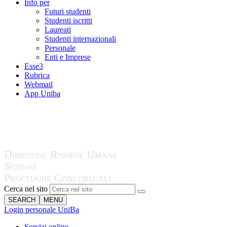
Info per
Futuri studenti
Studenti iscritti
Laureati
Studenti internazionali
Personale
Enti e Imprese
Esse3
Rubrica
Webmail
App Uniba
Cerca nel sito
SEARCH
MENU
Login personale UniBa
Servizi online