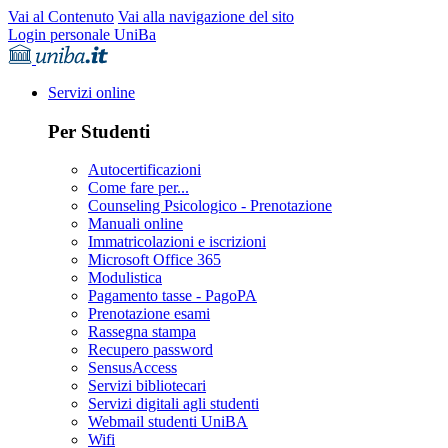
Vai al Contenuto
Vai alla navigazione del sito
Login personale UniBa
Servizi online
Per Studenti
Autocertificazioni
Come fare per...
Counseling Psicologico - Prenotazione
Manuali online
Immatricolazioni e iscrizioni
Microsoft Office 365
Modulistica
Pagamento tasse - PagoPA
Prenotazione esami
Rassegna stampa
Recupero password
SensusAccess
Servizi bibliotecari
Servizi digitali agli studenti
Webmail studenti UniBA
Wifi