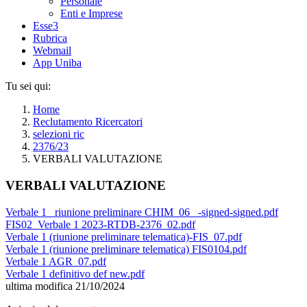
Personale
Enti e Imprese
Esse3
Rubrica
Webmail
App Uniba
Tu sei qui:
Home
Reclutamento Ricercatori
selezioni ric
2376/23
VERBALI VALUTAZIONE
VERBALI VALUTAZIONE
Verbale 1 _riunione preliminare CHIM_06_ -signed-signed.pdf
FIS02_Verbale 1 2023-RTDB-2376_02.pdf
Verbale 1 (riunione preliminare telematica)-FIS_07.pdf
Verbale 1 (riunione preliminare telematica) FIS0104.pdf
Verbale 1 AGR_07.pdf
Verbale 1 definitivo def new.pdf
ultima modifica
21/10/2024