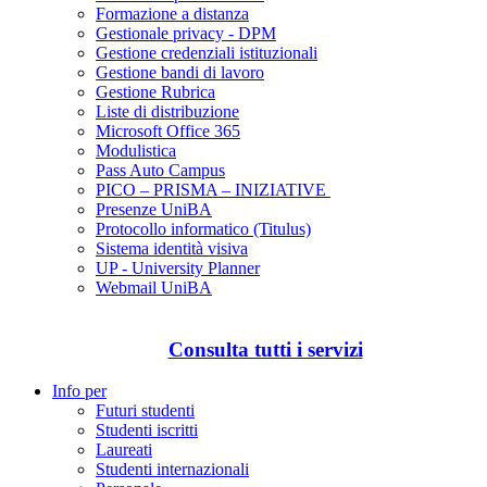
Formazione a distanza
Gestionale privacy - DPM
Gestione credenziali istituzionali
Gestione bandi di lavoro
Gestione Rubrica
Liste di distribuzione
Microsoft Office 365
Modulistica
Pass Auto Campus
PICO – PRISMA – INIZIATIVE
Presenze UniBA
Protocollo informatico (Titulus)
Sistema identità visiva
UP - University Planner
Webmail UniBA
Consulta tutti i servizi
Info per
Futuri studenti
Studenti iscritti
Laureati
Studenti internazionali