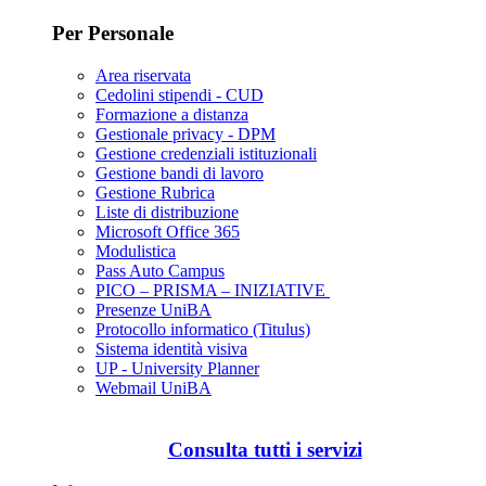
Per Personale
Area riservata
Cedolini stipendi - CUD
Formazione a distanza
Gestionale privacy - DPM
Gestione credenziali istituzionali
Gestione bandi di lavoro
Gestione Rubrica
Liste di distribuzione
Microsoft Office 365
Modulistica
Pass Auto Campus
PICO – PRISMA – INIZIATIVE
Presenze UniBA
Protocollo informatico (Titulus)
Sistema identità visiva
UP - University Planner
Webmail UniBA
Consulta tutti i servizi