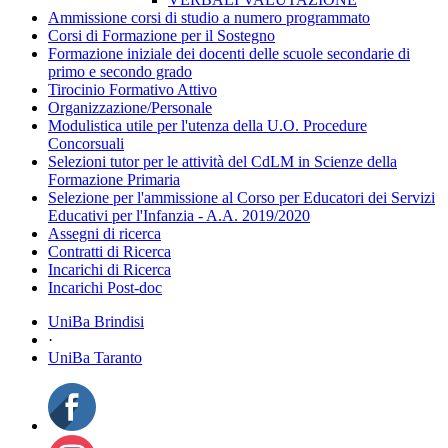
Ammissione corsi di studio a numero programmato
Corsi di Formazione per il Sostegno
Formazione iniziale dei docenti delle scuole secondarie di
primo e secondo grado
Tirocinio Formativo Attivo
Organizzazione/Personale
Modulistica utile per l'utenza della U.O. Procedure
Concorsuali
Selezioni tutor per le attività del CdLM in Scienze della
Formazione Primaria
Selezione per l'ammissione al Corso per Educatori dei Servizi
Educativi per l'Infanzia - A.A. 2019/2020
Assegni di ricerca
Contratti di Ricerca
Incarichi di Ricerca
Incarichi Post-doc
UniBa Brindisi
·
UniBa Taranto