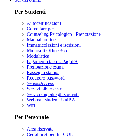
Per Studenti
Autocertificazioni
Come fare per...
Counseling Psicologico - Prenotazione
Manuali online
Immatricolazioni e iscrizioni
Microsoft Office 365
Modulistica
Pagamento tasse - PagoPA
Prenotazione esami
Rassegna stampa
Recupero password
SensusAccess
Servizi bibliotecari
Servizi digitali agli studenti
Webmail studenti UniBA
Wifi
Per Personale
Area riservata
Cedolini stipendi - CUD