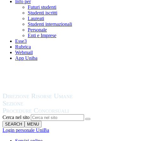
Info per
Futuri studenti
Studenti iscritti
Laureati
Studenti internazionali
Personale
Enti e Imprese
Esse3
Rubrica
Webmail
App Uniba
Cerca nel sito
SEARCH
MENU
Login personale UniBa
Servizi online