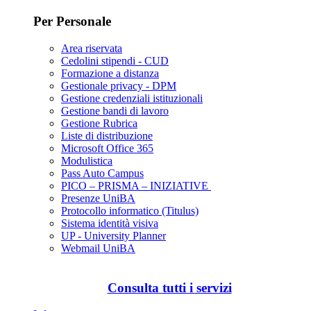
Per Personale
Area riservata
Cedolini stipendi - CUD
Formazione a distanza
Gestionale privacy - DPM
Gestione credenziali istituzionali
Gestione bandi di lavoro
Gestione Rubrica
Liste di distribuzione
Microsoft Office 365
Modulistica
Pass Auto Campus
PICO – PRISMA – INIZIATIVE
Presenze UniBA
Protocollo informatico (Titulus)
Sistema identità visiva
UP - University Planner
Webmail UniBA
Consulta tutti i servizi