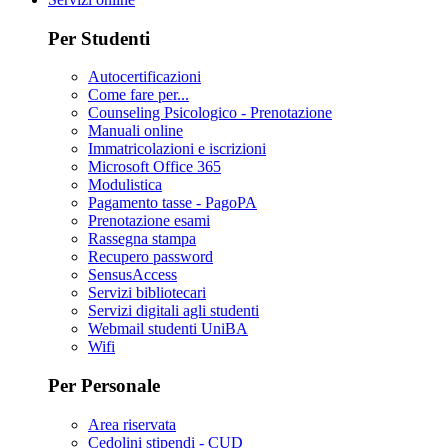
Per Studenti
Autocertificazioni
Come fare per...
Counseling Psicologico - Prenotazione
Manuali online
Immatricolazioni e iscrizioni
Microsoft Office 365
Modulistica
Pagamento tasse - PagoPA
Prenotazione esami
Rassegna stampa
Recupero password
SensusAccess
Servizi bibliotecari
Servizi digitali agli studenti
Webmail studenti UniBA
Wifi
Per Personale
Area riservata
Cedolini stipendi - CUD