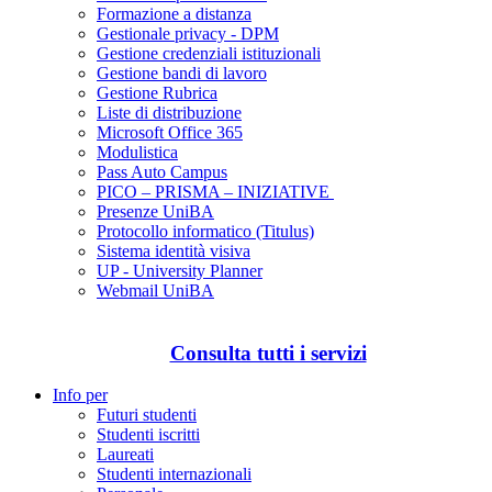
Formazione a distanza
Gestionale privacy - DPM
Gestione credenziali istituzionali
Gestione bandi di lavoro
Gestione Rubrica
Liste di distribuzione
Microsoft Office 365
Modulistica
Pass Auto Campus
PICO – PRISMA – INIZIATIVE
Presenze UniBA
Protocollo informatico (Titulus)
Sistema identità visiva
UP - University Planner
Webmail UniBA
Consulta tutti i servizi
Info per
Futuri studenti
Studenti iscritti
Laureati
Studenti internazionali