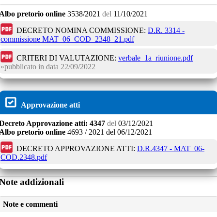
Albo pretorio online
3538/2021
del
11/10/2021
DECRETO NOMINA COMMISSIONE:
D.R. 3314 -
commissione MAT_06_COD_2348_21.pdf
CRITERI DI VALUTAZIONE:
verbale_1a_riunione.pdf
pubblicato in data
22/09/2022
Approvazione atti
Decreto
Approvazione atti:
4347
del
03/12/2021
Albo pretorio online
4693 / 2021
del
06/12/2021
DECRETO APPROVAZIONE ATTI:
D.R.4347 - MAT_06-
COD.2348.pdf
Note addizionali
Note e commenti