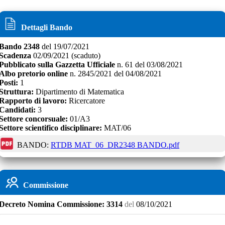
Dettagli Bando
Bando
2348
del
19/07/2021
Scadenza
02/09/2021
(scaduto)
Pubblicato sulla Gazzetta Ufficiale
n.
61
del
03/08/2021
Albo pretorio online
n.
2845/2021
del
04/08/2021
Posti:
1
Struttura:
Dipartimento di Matematica
Rapporto di lavoro:
Ricercatore
Candidati:
3
Settore concorsuale:
01/A3
Settore scientifico disciplinare:
MAT/06
BANDO:
RTDB MAT_06_DR2348 BANDO.pdf
Commissione
Decreto
Nomina Commissione:
3314
del
08/10/2021