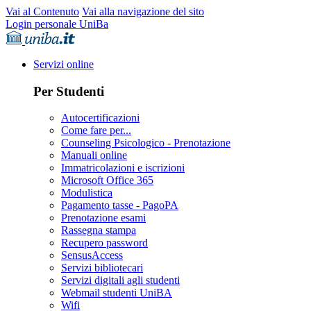
Vai al Contenuto
Vai alla navigazione del sito
Login personale UniBa
Servizi online
Per Studenti
Autocertificazioni
Come fare per...
Counseling Psicologico - Prenotazione
Manuali online
Immatricolazioni e iscrizioni
Microsoft Office 365
Modulistica
Pagamento tasse - PagoPA
Prenotazione esami
Rassegna stampa
Recupero password
SensusAccess
Servizi bibliotecari
Servizi digitali agli studenti
Webmail studenti UniBA
Wifi