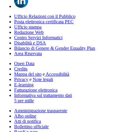
Ufficio Relazioni con il Pubblico
Posta elettronica certificata PEC
Ufficio stampa
Redazione Web
Centro Servizi Informatici
Disabilità e DSA
Bilancio di Genere & Gender Equality Plan
Area Riservata
Open Data
Credits
Mappa del sito
e
Accessibilità
Privacy
e
Note legali
E-learning
Fatturazione elettronica
Informativa sul trattamento dati
5 per mille
Amministrazione trasparente
Albo online
Atti di notifica
Bollettino ufficiale
Bandi e gare