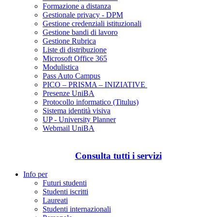
Formazione a distanza
Gestionale privacy - DPM
Gestione credenziali istituzionali
Gestione bandi di lavoro
Gestione Rubrica
Liste di distribuzione
Microsoft Office 365
Modulistica
Pass Auto Campus
PICO – PRISMA – INIZIATIVE
Presenze UniBA
Protocollo informatico (Titulus)
Sistema identità visiva
UP - University Planner
Webmail UniBA
Consulta tutti i servizi
Info per
Futuri studenti
Studenti iscritti
Laureati
Studenti internazionali