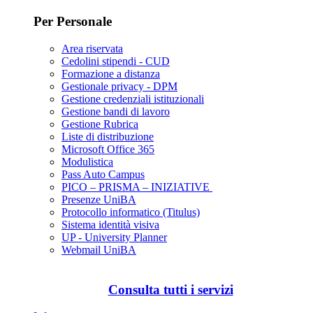
Per Personale
Area riservata
Cedolini stipendi - CUD
Formazione a distanza
Gestionale privacy - DPM
Gestione credenziali istituzionali
Gestione bandi di lavoro
Gestione Rubrica
Liste di distribuzione
Microsoft Office 365
Modulistica
Pass Auto Campus
PICO – PRISMA – INIZIATIVE
Presenze UniBA
Protocollo informatico (Titulus)
Sistema identità visiva
UP - University Planner
Webmail UniBA
Consulta tutti i servizi