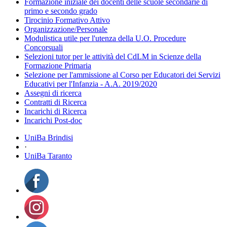
Formazione iniziale dei docenti delle scuole secondarie di
primo e secondo grado
Tirocinio Formativo Attivo
Organizzazione/Personale
Modulistica utile per l'utenza della U.O. Procedure
Concorsuali
Selezioni tutor per le attività del CdLM in Scienze della
Formazione Primaria
Selezione per l'ammissione al Corso per Educatori dei Servizi
Educativi per l'Infanzia - A.A. 2019/2020
Assegni di ricerca
Contratti di Ricerca
Incarichi di Ricerca
Incarichi Post-doc
UniBa Brindisi
·
UniBa Taranto