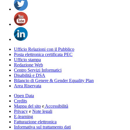
Ufficio Relazioni con il Pubblico
Posta elettronica certificata PEC
Ufficio stampa
Redazione Web
Centro Servizi Informatici
Disabilità e DSA
Bilancio di Genere & Gender Equality Plan
Area Riservata
Open Data
Credits
Mappa del sito
e
Accessibilità
Privacy
e
Note legali
E-learning
Fatturazione elettronica
Informativa sul trattamento dati