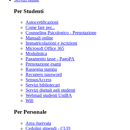
Per Studenti
Autocertificazioni
Come fare per...
Counseling Psicologico - Prenotazione
Manuali online
Immatricolazioni e iscrizioni
Microsoft Office 365
Modulistica
Pagamento tasse - PagoPA
Prenotazione esami
Rassegna stampa
Recupero password
SensusAccess
Servizi bibliotecari
Servizi digitali agli studenti
Webmail studenti UniBA
Wifi
Per Personale
Area riservata
Cedolini stipendi - CUD