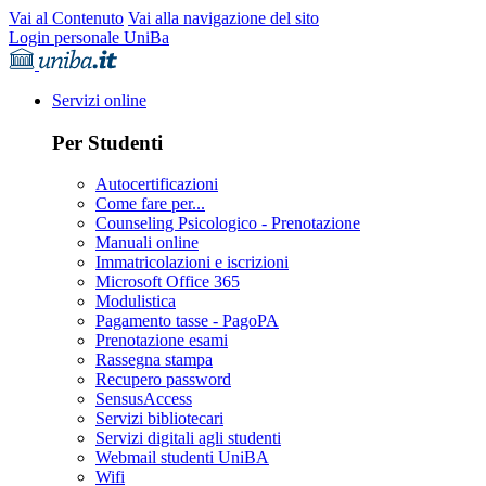
Vai al Contenuto
Vai alla navigazione del sito
Login personale UniBa
Servizi online
Per Studenti
Autocertificazioni
Come fare per...
Counseling Psicologico - Prenotazione
Manuali online
Immatricolazioni e iscrizioni
Microsoft Office 365
Modulistica
Pagamento tasse - PagoPA
Prenotazione esami
Rassegna stampa
Recupero password
SensusAccess
Servizi bibliotecari
Servizi digitali agli studenti
Webmail studenti UniBA
Wifi