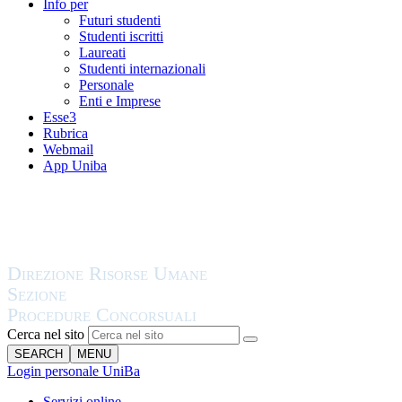
Info per
Futuri studenti
Studenti iscritti
Laureati
Studenti internazionali
Personale
Enti e Imprese
Esse3
Rubrica
Webmail
App Uniba
Cerca nel sito
SEARCH
MENU
Login personale UniBa
Servizi online