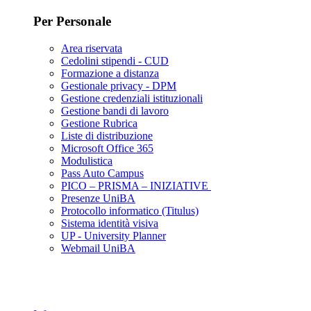
Per Personale
Area riservata
Cedolini stipendi - CUD
Formazione a distanza
Gestionale privacy - DPM
Gestione credenziali istituzionali
Gestione bandi di lavoro
Gestione Rubrica
Liste di distribuzione
Microsoft Office 365
Modulistica
Pass Auto Campus
PICO – PRISMA – INIZIATIVE
Presenze UniBA
Protocollo informatico (Titulus)
Sistema identità visiva
UP - University Planner
Webmail UniBA