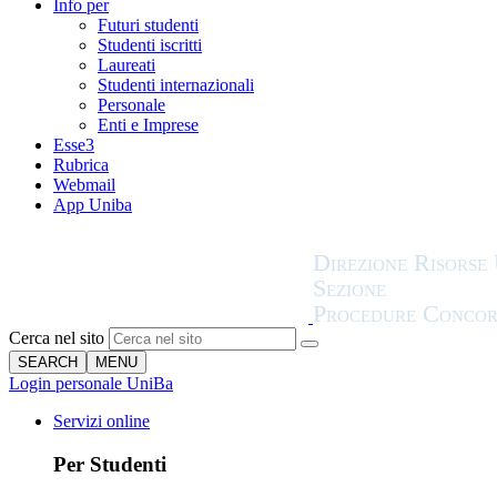
Info per
Futuri studenti
Studenti iscritti
Laureati
Studenti internazionali
Personale
Enti e Imprese
Esse3
Rubrica
Webmail
App Uniba
Cerca nel sito
SEARCH
MENU
Login personale UniBa
Servizi online
Per Studenti