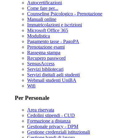
Autocertificazioni
Come fare per...
Counseling Psicologico - Prenotazione
Manuali online
Immatricolazioni e iscrizioni
Microsoft Office 365
Modulistica
Pagamento tasse - PagoPA
Prenotazione esami
Rassegna stampa
Recupero password
SensusAccess
Servizi bibliotecari
Servizi digitali agli studenti
Webmail studenti UniBA
Wifi
Per Personale
Area riservata
Cedolini stipendi - CUD
Formazione a distanza
Gestionale privacy - DPM
Gestione credenziali istituzionali
Gestione bandi di lavoro