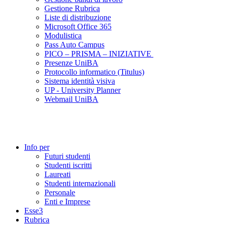
Gestione Rubrica
Liste di distribuzione
Microsoft Office 365
Modulistica
Pass Auto Campus
PICO – PRISMA – INIZIATIVE
Presenze UniBA
Protocollo informatico (Titulus)
Sistema identità visiva
UP - University Planner
Webmail UniBA
Info per
Futuri studenti
Studenti iscritti
Laureati
Studenti internazionali
Personale
Enti e Imprese
Esse3
Rubrica