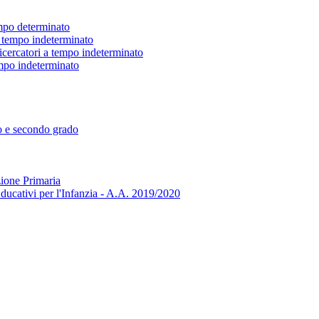
empo determinato
 a tempo indeterminato
ricercatori a tempo indeterminato
tempo indeterminato
mo e secondo grado
zione Primaria
ducativi per l'Infanzia - A.A. 2019/2020