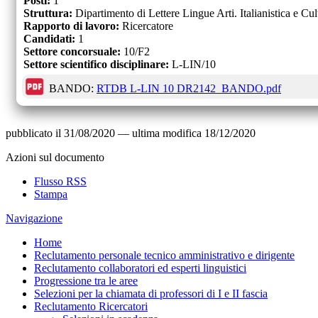
Posti:
1
Struttura:
Dipartimento di Lettere Lingue Arti. Italianistica e C
Rapporto di lavoro:
Ricercatore
Candidati:
1
Settore concorsuale:
10/F2
Settore scientifico disciplinare:
L-LIN/10
BANDO:
RTDB L-LIN 10 DR2142_BANDO.pdf
pubblicato il
31/08/2020
—
ultima modifica
18/12/2020
Azioni sul documento
Flusso RSS
Stampa
Navigazione
Home
Reclutamento personale tecnico amministrativo e dirigente
Reclutamento collaboratori ed esperti linguistici
Progressione tra le aree
Selezioni per la chiamata di professori di I e II fascia
Reclutamento Ricercatori