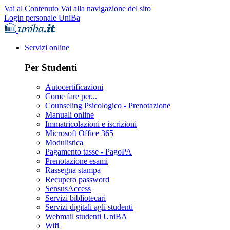
Vai al Contenuto
Vai alla navigazione del sito
Login personale UniBa
Servizi online
Per Studenti
Autocertificazioni
Come fare per...
Counseling Psicologico - Prenotazione
Manuali online
Immatricolazioni e iscrizioni
Microsoft Office 365
Modulistica
Pagamento tasse - PagoPA
Prenotazione esami
Rassegna stampa
Recupero password
SensusAccess
Servizi bibliotecari
Servizi digitali agli studenti
Webmail studenti UniBA
Wifi