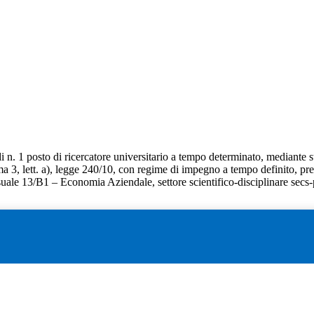
di n. 1 posto di ricercatore universitario a tempo determinato, mediante s
mma 3, lett. a), legge 240/10, con regime di impegno a tempo definito, p
orsuale 13/B1 – Economia Aziendale, settore scientifico-disciplinare sec