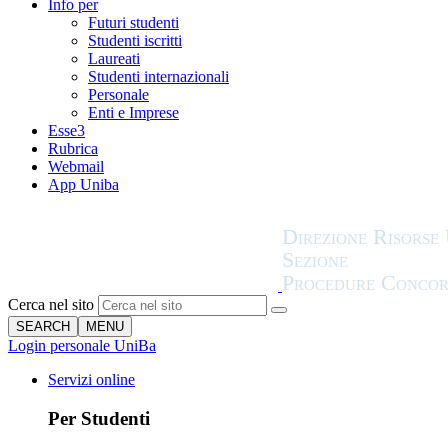
Info per
Futuri studenti
Studenti iscritti
Laureati
Studenti internazionali
Personale
Enti e Imprese
Esse3
Rubrica
Webmail
App Uniba
Cerca nel sito
SEARCH
MENU
Login personale UniBa
Servizi online
Per Studenti