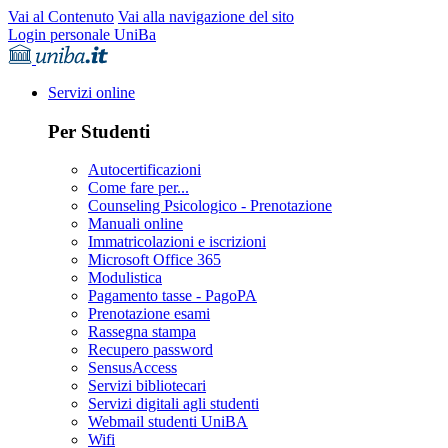
Vai al Contenuto
Vai alla navigazione del sito
Login personale UniBa
Servizi online
Per Studenti
Autocertificazioni
Come fare per...
Counseling Psicologico - Prenotazione
Manuali online
Immatricolazioni e iscrizioni
Microsoft Office 365
Modulistica
Pagamento tasse - PagoPA
Prenotazione esami
Rassegna stampa
Recupero password
SensusAccess
Servizi bibliotecari
Servizi digitali agli studenti
Webmail studenti UniBA
Wifi