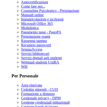
Autocertificazioni
Come fare per...
Counseling Psicologico - Prenotazione
Manuali online
Immatricolazioni e iscrizioni
Microsoft Office 365
Modulistica
Pagamento tasse - PagoPA
Prenotazione esami
Rassegna stampa
Recupero password
SensusAccess
Servizi bibliotecari
Servizi digitali agli studenti
Webmail studenti UniBA
Wifi
Per Personale
Area riservata
Cedolini stipendi - CUD
Formazione a distanza
Gestionale privacy - DPM
Gestione credenziali istituzionali
Gestione bandi di lavoro