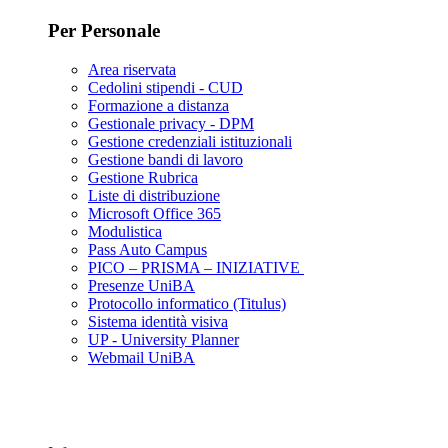
Per Personale
Area riservata
Cedolini stipendi - CUD
Formazione a distanza
Gestionale privacy - DPM
Gestione credenziali istituzionali
Gestione bandi di lavoro
Gestione Rubrica
Liste di distribuzione
Microsoft Office 365
Modulistica
Pass Auto Campus
PICO – PRISMA – INIZIATIVE
Presenze UniBA
Protocollo informatico (Titulus)
Sistema identità visiva
UP - University Planner
Webmail UniBA