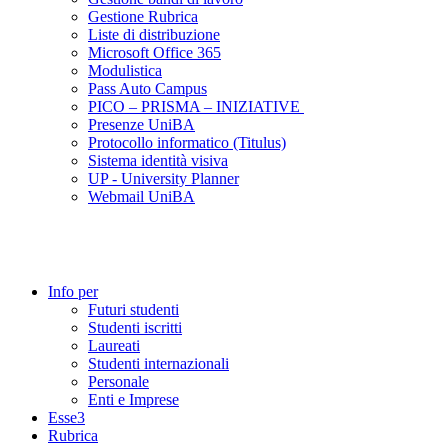
Gestione Rubrica
Liste di distribuzione
Microsoft Office 365
Modulistica
Pass Auto Campus
PICO – PRISMA – INIZIATIVE
Presenze UniBA
Protocollo informatico (Titulus)
Sistema identità visiva
UP - University Planner
Webmail UniBA
Info per
Futuri studenti
Studenti iscritti
Laureati
Studenti internazionali
Personale
Enti e Imprese
Esse3
Rubrica