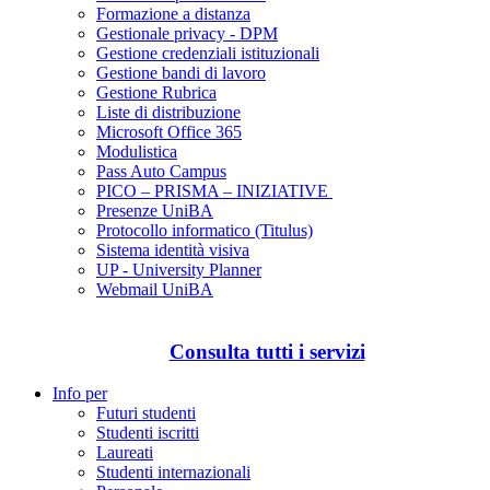
Formazione a distanza
Gestionale privacy - DPM
Gestione credenziali istituzionali
Gestione bandi di lavoro
Gestione Rubrica
Liste di distribuzione
Microsoft Office 365
Modulistica
Pass Auto Campus
PICO – PRISMA – INIZIATIVE
Presenze UniBA
Protocollo informatico (Titulus)
Sistema identità visiva
UP - University Planner
Webmail UniBA
Consulta tutti i servizi
Info per
Futuri studenti
Studenti iscritti
Laureati
Studenti internazionali