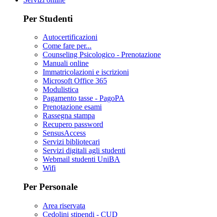
Per Studenti
Autocertificazioni
Come fare per...
Counseling Psicologico - Prenotazione
Manuali online
Immatricolazioni e iscrizioni
Microsoft Office 365
Modulistica
Pagamento tasse - PagoPA
Prenotazione esami
Rassegna stampa
Recupero password
SensusAccess
Servizi bibliotecari
Servizi digitali agli studenti
Webmail studenti UniBA
Wifi
Per Personale
Area riservata
Cedolini stipendi - CUD