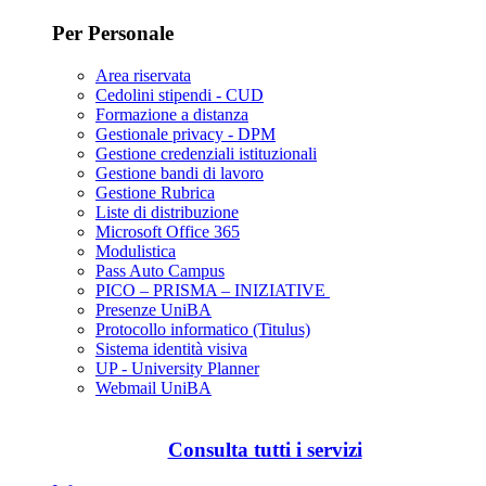
Per Personale
Area riservata
Cedolini stipendi - CUD
Formazione a distanza
Gestionale privacy - DPM
Gestione credenziali istituzionali
Gestione bandi di lavoro
Gestione Rubrica
Liste di distribuzione
Microsoft Office 365
Modulistica
Pass Auto Campus
PICO – PRISMA – INIZIATIVE
Presenze UniBA
Protocollo informatico (Titulus)
Sistema identità visiva
UP - University Planner
Webmail UniBA
Consulta tutti i servizi