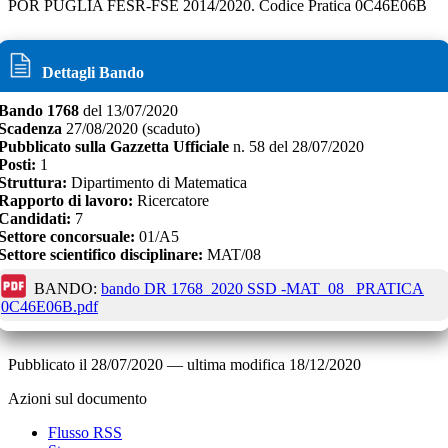
POR PUGLIA FESR-FSE 2014/2020. Codice Pratica 0C46E06B
Dettagli Bando
Bando
1768
del
13/07/2020
Scadenza
27/08/2020
(scaduto)
Pubblicato sulla Gazzetta Ufficiale
n.
58
del
28/07/2020
Posti:
1
Struttura:
Dipartimento di Matematica
Rapporto di lavoro:
Ricercatore
Candidati:
7
Settore concorsuale:
01/A5
Settore scientifico disciplinare:
MAT/08
BANDO:
bando DR 1768_2020 SSD -MAT_08_ PRATICA
0C46E06B.pdf
Pubblicato il
28/07/2020
—
ultima modifica
18/12/2020
Azioni sul documento
Flusso RSS