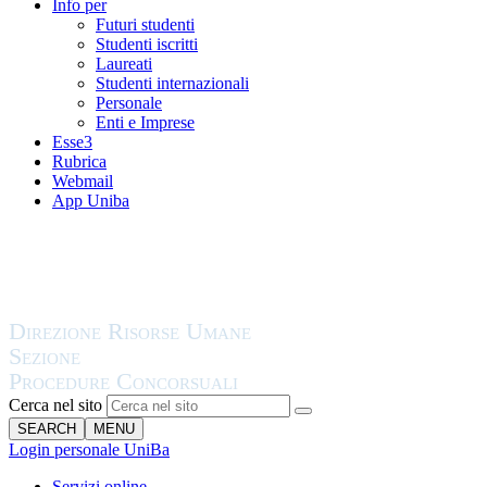
Info per
Futuri studenti
Studenti iscritti
Laureati
Studenti internazionali
Personale
Enti e Imprese
Esse3
Rubrica
Webmail
App Uniba
Cerca nel sito
SEARCH
MENU
Login personale UniBa
Servizi online