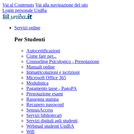
Vai al Contenuto
Vai alla navigazione del sito
Login personale UniBa
Servizi online
Per Studenti
Autocertificazioni
Come fare per...
Counseling Psicologico - Prenotazione
Manuali online
Immatricolazioni e iscrizioni
Microsoft Office 365
Modulistica
Pagamento tasse - PagoPA
Prenotazione esami
Rassegna stampa
Recupero password
SensusAccess
Servizi bibliotecari
Servizi digitali agli studenti
Webmail studenti UniBA
Wifi