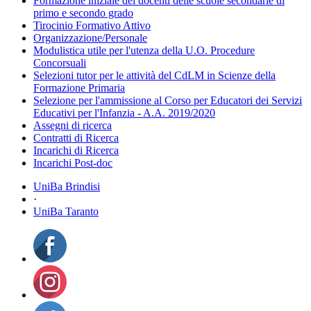
Formazione iniziale dei docenti delle scuole secondarie di
primo e secondo grado
Tirocinio Formativo Attivo
Organizzazione/Personale
Modulistica utile per l'utenza della U.O. Procedure
Concorsuali
Selezioni tutor per le attività del CdLM in Scienze della
Formazione Primaria
Selezione per l'ammissione al Corso per Educatori dei Servizi
Educativi per l'Infanzia - A.A. 2019/2020
Assegni di ricerca
Contratti di Ricerca
Incarichi di Ricerca
Incarichi Post-doc
UniBa Brindisi
·
UniBa Taranto