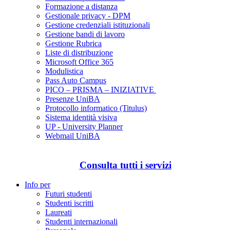
Formazione a distanza
Gestionale privacy - DPM
Gestione credenziali istituzionali
Gestione bandi di lavoro
Gestione Rubrica
Liste di distribuzione
Microsoft Office 365
Modulistica
Pass Auto Campus
PICO – PRISMA – INIZIATIVE
Presenze UniBA
Protocollo informatico (Titulus)
Sistema identità visiva
UP - University Planner
Webmail UniBA
Consulta tutti i servizi
Info per
Futuri studenti
Studenti iscritti
Laureati
Studenti internazionali