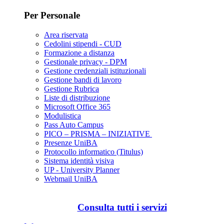
Per Personale
Area riservata
Cedolini stipendi - CUD
Formazione a distanza
Gestionale privacy - DPM
Gestione credenziali istituzionali
Gestione bandi di lavoro
Gestione Rubrica
Liste di distribuzione
Microsoft Office 365
Modulistica
Pass Auto Campus
PICO – PRISMA – INIZIATIVE
Presenze UniBA
Protocollo informatico (Titulus)
Sistema identità visiva
UP - University Planner
Webmail UniBA
Consulta tutti i servizi