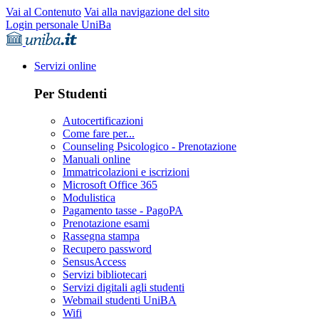
Vai al Contenuto
Vai alla navigazione del sito
Login personale UniBa
Servizi online
Per Studenti
Autocertificazioni
Come fare per...
Counseling Psicologico - Prenotazione
Manuali online
Immatricolazioni e iscrizioni
Microsoft Office 365
Modulistica
Pagamento tasse - PagoPA
Prenotazione esami
Rassegna stampa
Recupero password
SensusAccess
Servizi bibliotecari
Servizi digitali agli studenti
Webmail studenti UniBA
Wifi