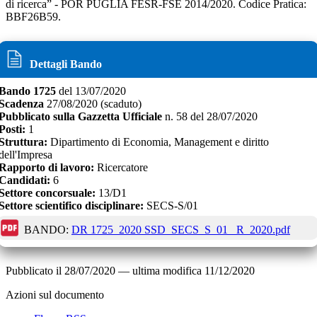
di ricerca” - POR PUGLIA FESR-FSE 2014/2020. Codice Pratica:
BBF26B59.
Dettagli Bando
Bando
1725
del
13/07/2020
Scadenza
27/08/2020
(scaduto)
Pubblicato sulla Gazzetta Ufficiale
n.
58
del
28/07/2020
Posti:
1
Struttura:
Dipartimento di Economia, Management e diritto
dell'Impresa
Rapporto di lavoro:
Ricercatore
Candidati:
6
Settore concorsuale:
13/D1
Settore scientifico disciplinare:
SECS-S/01
BANDO:
DR 1725_2020 SSD_SECS_S_01_ R_2020.pdf
Pubblicato il
28/07/2020
—
ultima modifica
11/12/2020
Azioni sul documento