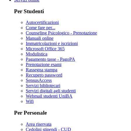
Per Studenti
Autocertificazioni
Come fare per...
Counseling Psicologico - Prenotazione
Manuali online
Immatricolazioni e iscrizioni
Microsoft Office 365
Modulistica
Pagamento tasse - PagoPA
Prenotazione esami
Rassegna stampa
Recupero password
SensusAccess
Servizi bibliotecari
Servizi digitali agli studenti
Webmail studenti UniBA
Wifi
Per Personale
Area riservata
Cedolini stipendi - CUD