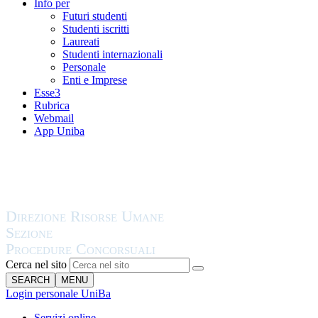
Info per
Futuri studenti
Studenti iscritti
Laureati
Studenti internazionali
Personale
Enti e Imprese
Esse3
Rubrica
Webmail
App Uniba
Cerca nel sito
SEARCH
MENU
Login personale UniBa
Servizi online