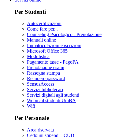
Per Studenti
Autocertificazioni
Come fare per...
Counseling Psicologico - Prenotazione
Manuali online
Immatricolazioni e iscrizioni
Microsoft Office 365
Modulistica
Pagamento tasse - PagoPA
Prenotazione esami
Rassegna stampa
Recupero password
SensusAccess
Servizi bibliotecari
Servizi digitali agli studenti
Webmail studenti UniBA
Wifi
Per Personale
Area riservata
Cedolini stipendi - CUD