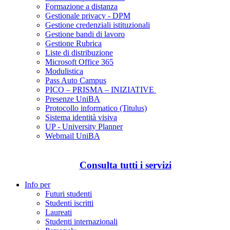
Formazione a distanza
Gestionale privacy - DPM
Gestione credenziali istituzionali
Gestione bandi di lavoro
Gestione Rubrica
Liste di distribuzione
Microsoft Office 365
Modulistica
Pass Auto Campus
PICO – PRISMA – INIZIATIVE
Presenze UniBA
Protocollo informatico (Titulus)
Sistema identità visiva
UP - University Planner
Webmail UniBA
Consulta tutti i servizi
Info per
Futuri studenti
Studenti iscritti
Laureati
Studenti internazionali