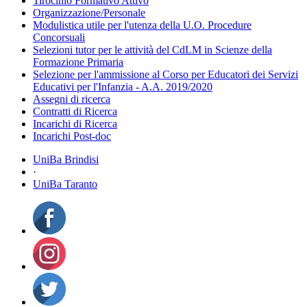
Tirocinio Formativo Attivo
Organizzazione/Personale
Modulistica utile per l'utenza della U.O. Procedure
Concorsuali
Selezioni tutor per le attività del CdLM in Scienze della
Formazione Primaria
Selezione per l'ammissione al Corso per Educatori dei Servizi
Educativi per l'Infanzia - A.A. 2019/2020
Assegni di ricerca
Contratti di Ricerca
Incarichi di Ricerca
Incarichi Post-doc
UniBa Brindisi
·
UniBa Taranto