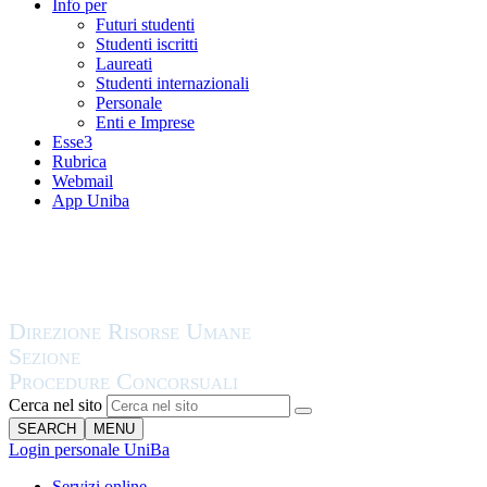
Info per
Futuri studenti
Studenti iscritti
Laureati
Studenti internazionali
Personale
Enti e Imprese
Esse3
Rubrica
Webmail
App Uniba
Cerca nel sito
SEARCH
MENU
Login personale UniBa
Servizi online