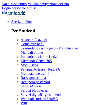
Vai al Contenuto
Vai alla navigazione del sito
Login personale UniBa
Servizi online
Per Studenti
Autocertificazioni
Come fare per...
Counseling Psicologico - Prenotazione
Manuali online
Immatricolazioni e iscrizioni
Microsoft Office 365
Modulistica
Pagamento tasse - PagoPA
Prenotazione esami
Rassegna stampa
Recupero password
SensusAccess
Servizi bibliotecari
Servizi digitali agli studenti
Webmail studenti UniBA
Wifi