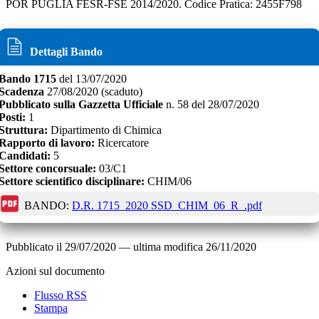
POR PUGLIA FESR-FSE 2014/2020. Codice Pratica: 2455F798
Dettagli Bando
Bando
1715
del
13/07/2020
Scadenza
27/08/2020
(scaduto)
Pubblicato sulla Gazzetta Ufficiale
n.
58
del
28/07/2020
Posti:
1
Struttura:
Dipartimento di Chimica
Rapporto di lavoro:
Ricercatore
Candidati:
5
Settore concorsuale:
03/C1
Settore scientifico disciplinare:
CHIM/06
BANDO:
D.R. 1715_2020 SSD_CHIM_06_R_.pdf
Pubblicato il
29/07/2020
—
ultima modifica
26/11/2020
Azioni sul documento
Flusso RSS
Stampa