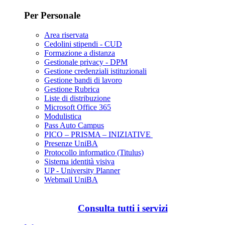
Per Personale
Area riservata
Cedolini stipendi - CUD
Formazione a distanza
Gestionale privacy - DPM
Gestione credenziali istituzionali
Gestione bandi di lavoro
Gestione Rubrica
Liste di distribuzione
Microsoft Office 365
Modulistica
Pass Auto Campus
PICO – PRISMA – INIZIATIVE
Presenze UniBA
Protocollo informatico (Titulus)
Sistema identità visiva
UP - University Planner
Webmail UniBA
Consulta tutti i servizi