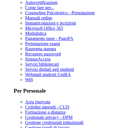
Autocertificazioni
Come fare per...
Counseling Psicologico - Prenotazione
Manuali online
Immatricolazioni e iscrizioni
Microsoft Office 365
Modulistica
Pagamento tasse - PagoPA
Prenotazione esami
Rassegna stampa
Recupero password
SensusAccess
Servizi bibliotecari
Servizi digitali agli studenti
Webmail studenti UniBA
Wifi
Per Personale
Area riservata
Cedolini stipendi - CUD
Formazione a distanza
Gestionale privacy - DPM
Gestione credenziali istituzionali
Gestione bandi di lavoro