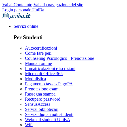
Vai al Contenuto
Vai alla navigazione del sito
Login personale UniBa
Servizi online
Per Studenti
Autocertificazioni
Come fare per...
Counseling Psicologico - Prenotazione
Manuali online
Immatricolazioni e iscrizioni
Microsoft Office 365
Modulistica
Pagamento tasse - PagoPA
Prenotazione esami
Rassegna stampa
Recupero password
SensusAccess
Servizi bibliotecari
Servizi digitali agli studenti
Webmail studenti UniBA
Wifi