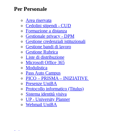
Per Personale
Area riservata
Cedolini stipendi - CUD
Formazione a distanza
Gestionale privacy - DPM
Gestione credenziali istituzionali
Gestione bandi di lavoro
Gestione Rubrica
Liste di distribuzione
Microsoft Office 365
Modulistica
Pass Auto Campus
PICO – PRISMA – INIZIATIVE
Presenze UniBA
Protocollo informatico (Titulus)
Sistema identità visiva
UP - University Planner
Webmail UniBA