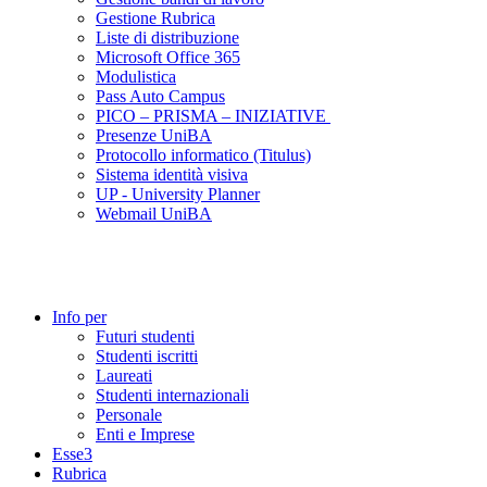
Gestione Rubrica
Liste di distribuzione
Microsoft Office 365
Modulistica
Pass Auto Campus
PICO – PRISMA – INIZIATIVE
Presenze UniBA
Protocollo informatico (Titulus)
Sistema identità visiva
UP - University Planner
Webmail UniBA
Info per
Futuri studenti
Studenti iscritti
Laureati
Studenti internazionali
Personale
Enti e Imprese
Esse3
Rubrica