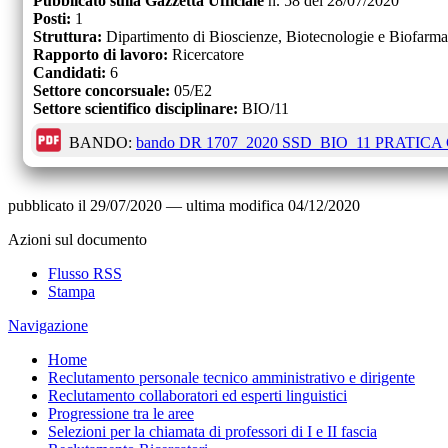
Pubblicato sulla Gazzetta Ufficiale
n.
58
del
28/07/2020
Posti:
1
Struttura:
Dipartimento di Bioscienze, Biotecnologie e Biofarma
Rapporto di lavoro:
Ricercatore
Candidati:
6
Settore concorsuale:
05/E2
Settore scientifico disciplinare:
BIO/11
BANDO:
bando DR 1707_2020 SSD_BIO_11 PRATICA 
pubblicato il
29/07/2020
—
ultima modifica
04/12/2020
Azioni sul documento
Flusso RSS
Stampa
Navigazione
Home
Reclutamento personale tecnico amministrativo e dirigente
Reclutamento collaboratori ed esperti linguistici
Progressione tra le aree
Selezioni per la chiamata di professori di I e II fascia