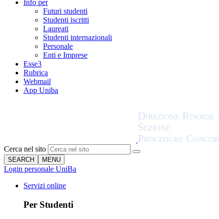
Info per
Futuri studenti
Studenti iscritti
Laureati
Studenti internazionali
Personale
Enti e Imprese
Esse3
Rubrica
Webmail
App Uniba
Cerca nel sito
SEARCH
MENU
Login personale UniBa
Servizi online
Per Studenti