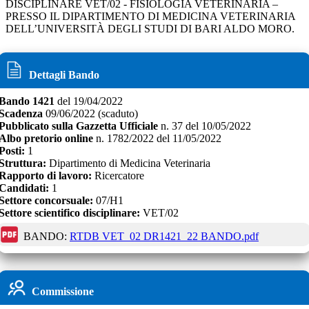
DISCIPLINARE VET/02 - FISIOLOGIA VETERINARIA –
PRESSO IL DIPARTIMENTO DI MEDICINA VETERINARIA
DELL’UNIVERSITÀ DEGLI STUDI DI BARI ALDO MORO.
Dettagli Bando
Bando
1421
del
19/04/2022
Scadenza
09/06/2022
(scaduto)
Pubblicato sulla Gazzetta Ufficiale
n.
37
del
10/05/2022
Albo pretorio online
n.
1782/2022
del
11/05/2022
Posti:
1
Struttura:
Dipartimento di Medicina Veterinaria
Rapporto di lavoro:
Ricercatore
Candidati:
1
Settore concorsuale:
07/H1
Settore scientifico disciplinare:
VET/02
BANDO:
RTDB VET_02 DR1421_22 BANDO.pdf
Commissione