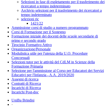
Selezioni in fase di espletamento per il trasferimento dei
ricercatori a tempo indeterminato
Archivio selezioni per il trasferimento dei ricercatori a
tempo indeterminato
selezioni ric
1421/22
Ammissione corsi di studio a numero programmato
Corsi di Formazione per il Sostegno
Formazione iniziale dei docenti delle scuole secondarie di
primo e secondo grado
Tirocinio Formativo Attivo
Organizzazione/Personale
Modulistica utile per l'utenza della U.O. Procedure
Concorsuali
Selezioni tutor per le attività del CdLM in Scienze della
Formazione Primaria
Selezione per l'ammissione al Corso per Educatori dei Servizi
Educativi per l'Infanzia - A.A. 2019/2020
Assegni di ricerca
Contratti di Ricerca
Incarichi di Ricerca
Incarichi Post-doc
UniBa Brindisi
·