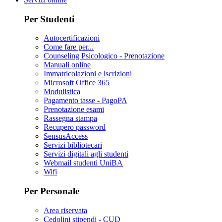
Per Studenti
Autocertificazioni
Come fare per...
Counseling Psicologico - Prenotazione
Manuali online
Immatricolazioni e iscrizioni
Microsoft Office 365
Modulistica
Pagamento tasse - PagoPA
Prenotazione esami
Rassegna stampa
Recupero password
SensusAccess
Servizi bibliotecari
Servizi digitali agli studenti
Webmail studenti UniBA
Wifi
Per Personale
Area riservata
Cedolini stipendi - CUD