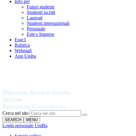
Info per
Futuri studenti
Studenti iscritti
Laureati
Studenti internazionali
Personale
Enti e Imprese
Esse3
Rubrica
Webmail
App Uniba
Cerca nel sito
SEARCH
MENU
Login personale UniBa
Servizi online