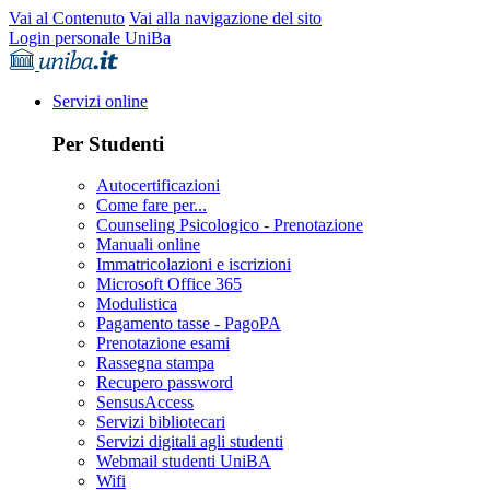
Vai al Contenuto
Vai alla navigazione del sito
Login personale UniBa
Servizi online
Per Studenti
Autocertificazioni
Come fare per...
Counseling Psicologico - Prenotazione
Manuali online
Immatricolazioni e iscrizioni
Microsoft Office 365
Modulistica
Pagamento tasse - PagoPA
Prenotazione esami
Rassegna stampa
Recupero password
SensusAccess
Servizi bibliotecari
Servizi digitali agli studenti
Webmail studenti UniBA
Wifi