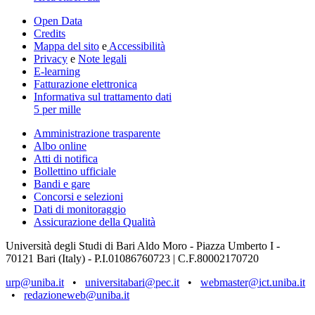
Open Data
Credits
Mappa del sito
e
Accessibilità
Privacy
e
Note legali
E-learning
Fatturazione elettronica
Informativa sul trattamento dati
5 per mille
Amministrazione trasparente
Albo online
Atti di notifica
Bollettino ufficiale
Bandi e gare
Concorsi e selezioni
Dati di monitoraggio
Assicurazione della Qualità
Università degli Studi di Bari Aldo Moro - Piazza Umberto I -
70121 Bari (Italy) - P.I.01086760723 | C.F.80002170720
urp@uniba.it
•
universitabari@pec.it
•
webmaster@ict.uniba.it
•
redazioneweb@uniba.it