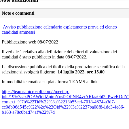
Note e commenti
Avviso pubblicazione calendario espletamento prova ed elenco
candidati ammessi
Pubblicazione web 08/07/2022
Il verbale 1 relativo alla definizione dei criteri di valutazione dei
candidati è stato pubblicato in data 08/07/2022.
La discussione pubblica dei titoli e della produzione scientifica della
selezione si svolgerà il giorno
14 luglio 2022, ore 15.00
In modalità telematica su piattaforma TEAMS al link
https://teams.microsoft.com/l/meetup-
join/19%3aazPOAWir2lZptmYnsl2OPNR4vrARIaa0bl2_PweRDdY1%
context=%7b%22Tid%22%3a%2213b55eef-7018-4674-a3d7-
cc0db06d545c%22%2c%22Oid%22%3a%2237ba08f8-1dc3-4e86-
b163-a78c0bad74af%22%7d