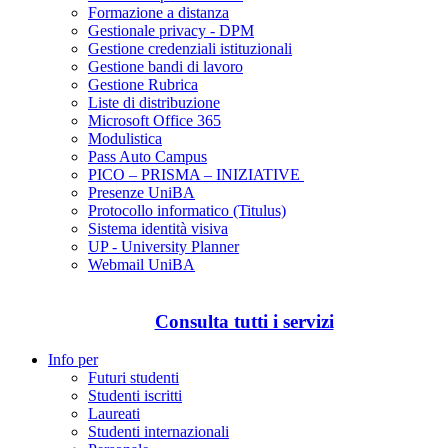
Formazione a distanza
Gestionale privacy - DPM
Gestione credenziali istituzionali
Gestione bandi di lavoro
Gestione Rubrica
Liste di distribuzione
Microsoft Office 365
Modulistica
Pass Auto Campus
PICO – PRISMA – INIZIATIVE
Presenze UniBA
Protocollo informatico (Titulus)
Sistema identità visiva
UP - University Planner
Webmail UniBA
Consulta tutti i servizi
Info per
Futuri studenti
Studenti iscritti
Laureati
Studenti internazionali