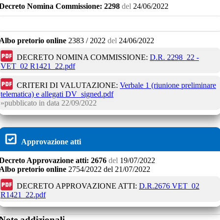
Decreto
Nomina Commissione:
2298
del
24/06/2022
Albo pretorio online
2383 / 2022
del
24/06/2022
DECRETO NOMINA COMMISSIONE:
D.R. 2298_22 -
VET_02 R1421_22.pdf
CRITERI DI VALUTAZIONE:
Verbale 1 (riunione preliminare
telematica) e allegati DV_signed.pdf
pubblicato in data
22/09/2022
Approvazione atti
Decreto
Approvazione atti:
2676
del
19/07/2022
Albo pretorio online
2754/2022
del
21/07/2022
DECRETO APPROVAZIONE ATTI:
D.R.2676 VET_02
R1421_22.pdf
Note addizionali