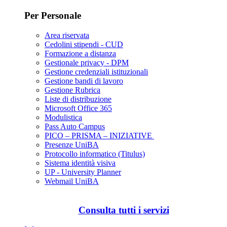
Per Personale
Area riservata
Cedolini stipendi - CUD
Formazione a distanza
Gestionale privacy - DPM
Gestione credenziali istituzionali
Gestione bandi di lavoro
Gestione Rubrica
Liste di distribuzione
Microsoft Office 365
Modulistica
Pass Auto Campus
PICO – PRISMA – INIZIATIVE
Presenze UniBA
Protocollo informatico (Titulus)
Sistema identità visiva
UP - University Planner
Webmail UniBA
Consulta tutti i servizi