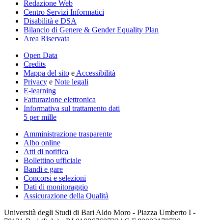
Redazione Web
Centro Servizi Informatici
Disabilità e DSA
Bilancio di Genere & Gender Equality Plan
Area Riservata
Open Data
Credits
Mappa del sito
e
Accessibilità
Privacy
e
Note legali
E-learning
Fatturazione elettronica
Informativa sul trattamento dati
5 per mille
Amministrazione trasparente
Albo online
Atti di notifica
Bollettino ufficiale
Bandi e gare
Concorsi e selezioni
Dati di monitoraggio
Assicurazione della Qualità
Università degli Studi di Bari Aldo Moro - Piazza Umberto I -