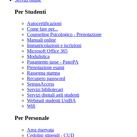
Per Studenti
Autocertificazioni
Come fare per...
Counseling Psicologico - Prenotazione
Manuali online
Immatricolazioni e iscrizioni
Microsoft Office 365
Modulistica
Pagamento tasse - PagoPA
Prenotazione esami
Rassegna stampa
Recupero password
SensusAccess
Servizi bibliotecari
Servizi digitali agli studenti
Webmail studenti UniBA
Wifi
Per Personale
Area riservata
Cedolini stipendi - CUD