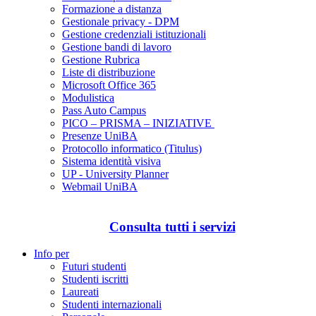
Formazione a distanza
Gestionale privacy - DPM
Gestione credenziali istituzionali
Gestione bandi di lavoro
Gestione Rubrica
Liste di distribuzione
Microsoft Office 365
Modulistica
Pass Auto Campus
PICO – PRISMA – INIZIATIVE
Presenze UniBA
Protocollo informatico (Titulus)
Sistema identità visiva
UP - University Planner
Webmail UniBA
Consulta tutti i servizi
Info per
Futuri studenti
Studenti iscritti
Laureati
Studenti internazionali