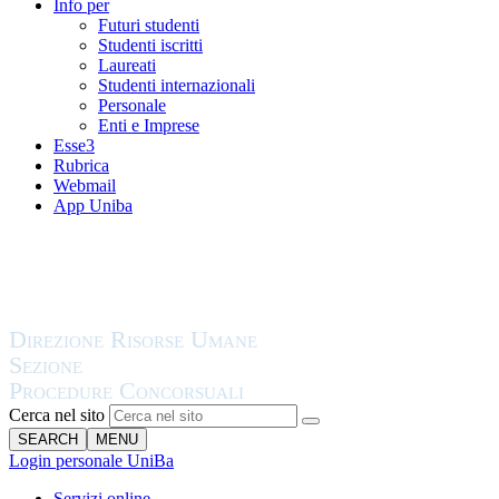
Info per
Futuri studenti
Studenti iscritti
Laureati
Studenti internazionali
Personale
Enti e Imprese
Esse3
Rubrica
Webmail
App Uniba
Cerca nel sito
SEARCH
MENU
Login personale UniBa
Servizi online