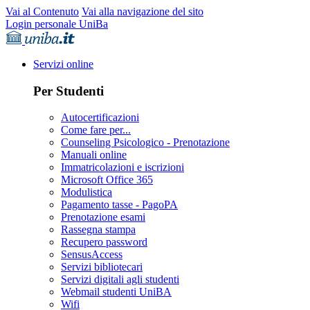
Vai al Contenuto
Vai alla navigazione del sito
Login personale UniBa
Servizi online
Per Studenti
Autocertificazioni
Come fare per...
Counseling Psicologico - Prenotazione
Manuali online
Immatricolazioni e iscrizioni
Microsoft Office 365
Modulistica
Pagamento tasse - PagoPA
Prenotazione esami
Rassegna stampa
Recupero password
SensusAccess
Servizi bibliotecari
Servizi digitali agli studenti
Webmail studenti UniBA
Wifi