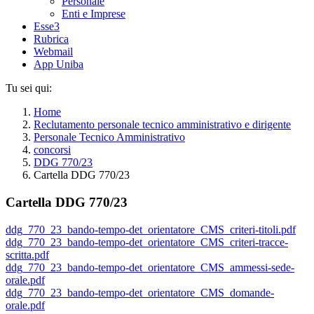
Personale
Enti e Imprese
Esse3
Rubrica
Webmail
App Uniba
Tu sei qui:
Home
Reclutamento personale tecnico amministrativo e dirigente
Personale Tecnico Amministrativo
concorsi
DDG 770/23
Cartella DDG 770/23
Cartella DDG 770/23
ddg_770_23_bando-tempo-det_orientatore_CMS_criteri-titoli.pdf
ddg_770_23_bando-tempo-det_orientatore_CMS_criteri-tracce-
scritta.pdf
ddg_770_23_bando-tempo-det_orientatore_CMS_ammessi-sede-
orale.pdf
ddg_770_23_bando-tempo-det_orientatore_CMS_domande-
orale.pdf