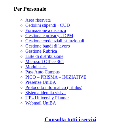
Per Personale
Area riservata
Cedolini stipendi - CUD
Formazione a distanza
Gestionale privacy - DPM
Gestione credenziali istituzionali
Gestione bandi di lavoro
Gestione Rubrica
Liste di distribuzione
Microsoft Office 365
Modulistica
Pass Auto Campus
PICO – PRISMA – INIZIATIVE
Presenze UniBA
Protocollo informatico (Titulus)
Sistema identità visiva
UP - University Planner
Webmail UniBA
Consulta tutti i servizi