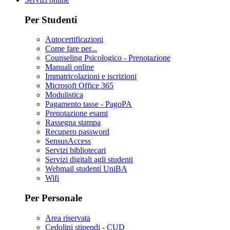
Per Studenti
Autocertificazioni
Come fare per...
Counseling Psicologico - Prenotazione
Manuali online
Immatricolazioni e iscrizioni
Microsoft Office 365
Modulistica
Pagamento tasse - PagoPA
Prenotazione esami
Rassegna stampa
Recupero password
SensusAccess
Servizi bibliotecari
Servizi digitali agli studenti
Webmail studenti UniBA
Wifi
Per Personale
Area riservata
Cedolini stipendi - CUD