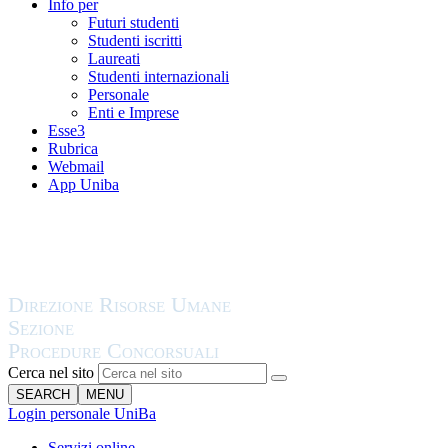
Info per
Futuri studenti
Studenti iscritti
Laureati
Studenti internazionali
Personale
Enti e Imprese
Esse3
Rubrica
Webmail
App Uniba
Cerca nel sito
SEARCH
MENU
Login personale UniBa
Servizi online