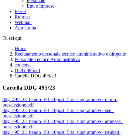
Personale
Enti e Imprese
Esse3
Rubrica
Webmail
App Uniba
Tu sei qui:
Home
Reclutamento personale tecnico amministrativo e dirigente
Personale Tecnico Amministrativo
concorsi
DDG 495/23
Cartella DDG 495/23
Cartella DDG 495/23
ddg_495_23_bando_B3_10posti-5ris_supp-amm.vo_diario-
preselezione.pdf
ddg_495_23_bando_B3_10posti-5ris_supp-amm.vo_sedi-
preselezione.pdf
ddg_495_23_bando_B3_10posti-5ris_supp-amm.vo_ammessi-
preselezione.pdf
ddg_495_23_bando_B3_10posti-5ris_supp-amm.vo_risultati-