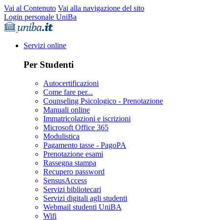
Vai al Contenuto
Vai alla navigazione del sito
Login personale UniBa
Servizi online
Per Studenti
Autocertificazioni
Come fare per...
Counseling Psicologico - Prenotazione
Manuali online
Immatricolazioni e iscrizioni
Microsoft Office 365
Modulistica
Pagamento tasse - PagoPA
Prenotazione esami
Rassegna stampa
Recupero password
SensusAccess
Servizi bibliotecari
Servizi digitali agli studenti
Webmail studenti UniBA
Wifi