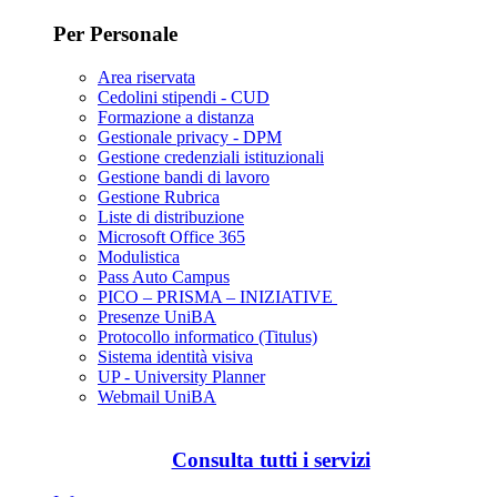
Per Personale
Area riservata
Cedolini stipendi - CUD
Formazione a distanza
Gestionale privacy - DPM
Gestione credenziali istituzionali
Gestione bandi di lavoro
Gestione Rubrica
Liste di distribuzione
Microsoft Office 365
Modulistica
Pass Auto Campus
PICO – PRISMA – INIZIATIVE
Presenze UniBA
Protocollo informatico (Titulus)
Sistema identità visiva
UP - University Planner
Webmail UniBA
Consulta tutti i servizi