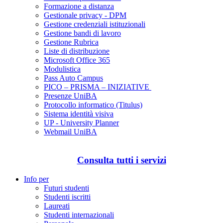
Formazione a distanza
Gestionale privacy - DPM
Gestione credenziali istituzionali
Gestione bandi di lavoro
Gestione Rubrica
Liste di distribuzione
Microsoft Office 365
Modulistica
Pass Auto Campus
PICO – PRISMA – INIZIATIVE
Presenze UniBA
Protocollo informatico (Titulus)
Sistema identità visiva
UP - University Planner
Webmail UniBA
Consulta tutti i servizi
Info per
Futuri studenti
Studenti iscritti
Laureati
Studenti internazionali