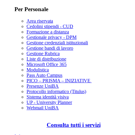
Per Personale
Area riservata
Cedolini stipendi - CUD
Formazione a distanza
Gestionale privacy - DPM
Gestione credenziali istituzionali
Gestione bandi di lavoro
Gestione Rubrica
Liste di distribuzione
Microsoft Office 365
Modulistica
Pass Auto Campus
PICO – PRISMA – INIZIATIVE
Presenze UniBA
Protocollo informatico (Titulus)
Sistema identità visiva
UP - University Planner
Webmail UniBA
Consulta tutti i servizi