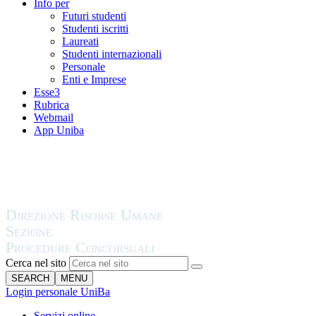
Info per
Futuri studenti
Studenti iscritti
Laureati
Studenti internazionali
Personale
Enti e Imprese
Esse3
Rubrica
Webmail
App Uniba
Cerca nel sito
SEARCH
MENU
Login personale UniBa
Servizi online