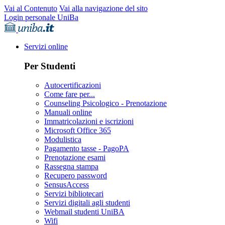
Vai al Contenuto
Vai alla navigazione del sito
Login personale UniBa
Servizi online
Per Studenti
Autocertificazioni
Come fare per...
Counseling Psicologico - Prenotazione
Manuali online
Immatricolazioni e iscrizioni
Microsoft Office 365
Modulistica
Pagamento tasse - PagoPA
Prenotazione esami
Rassegna stampa
Recupero password
SensusAccess
Servizi bibliotecari
Servizi digitali agli studenti
Webmail studenti UniBA
Wifi