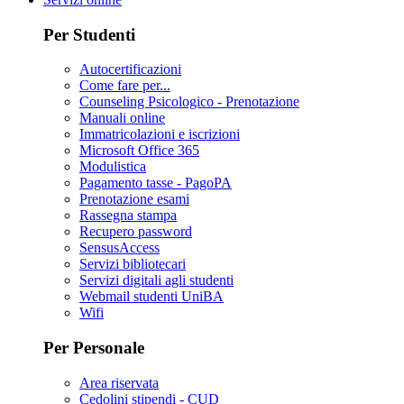
Per Studenti
Autocertificazioni
Come fare per...
Counseling Psicologico - Prenotazione
Manuali online
Immatricolazioni e iscrizioni
Microsoft Office 365
Modulistica
Pagamento tasse - PagoPA
Prenotazione esami
Rassegna stampa
Recupero password
SensusAccess
Servizi bibliotecari
Servizi digitali agli studenti
Webmail studenti UniBA
Wifi
Per Personale
Area riservata
Cedolini stipendi - CUD