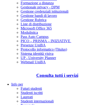
Formazione a distanza
Gestionale privacy - DPM
Gestione credenziali istituzionali
Gestione bandi di lavoro
Gestione Rubrica
Liste di distribuzione
Microsoft Office 365
Modulistica
Pass Auto Campus
PICO – PRISMA – INIZIATIVE
Presenze UniBA
Protocollo informatico (Titulus)
Sistema identità visiva
UP - University Planner
Webmail UniBA
Consulta tutti i servizi
Info per
Futuri studenti
Studenti iscritti
Laureati
Studenti internazionali