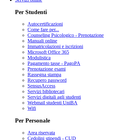
Per Studenti
Autocertificazioni
Come fare per...
Counseling Psicologico - Prenotazione
Manuali online
Immatricolazioni e iscrizioni
Microsoft Office 365
Modulistica
Pagamento tasse - PagoPA
Prenotazione esami
Rassegna stampa
Recupero password
SensusAccess
Servizi bibliotecari
Servizi digitali agli studenti
Webmail studenti UniBA
Wifi
Per Personale
Area riservata
Cedolini stipendi - CUD