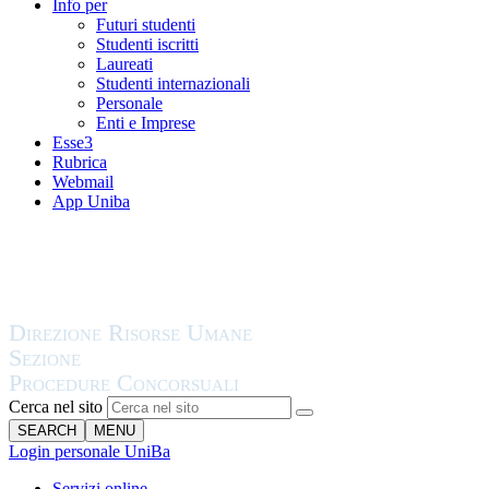
Info per
Futuri studenti
Studenti iscritti
Laureati
Studenti internazionali
Personale
Enti e Imprese
Esse3
Rubrica
Webmail
App Uniba
Cerca nel sito
SEARCH
MENU
Login personale UniBa
Servizi online