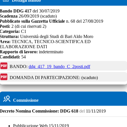
Dettagli Bando
Bando
DDG 417
del
30/07/2019
Scadenza
26/09/2019
(scaduto)
Pubblicato sulla Gazzetta Ufficiale
n.
68
del
27/08/2019
Posti:
2
(di cui riservati
2
)
Categoria:
C1
Struttura:
Università degli Studi di Bari Aldo Moro
Area:
TECNICA, TECNICO-SCIENTIFICA ED
ELABORAZIONE DATI
Rapporto di lavoro:
indeterminato
Candidati:
54
BANDO:
ddg_417_19_bando_C_2posti.pdf
DOMANDA DI PARTECIPAZIONE:
(scaduto)
Commissione
Decreto
Nomina Commissione:
DDG 618
del
11/11/2019
Pubblicazione Web 15/11/2019