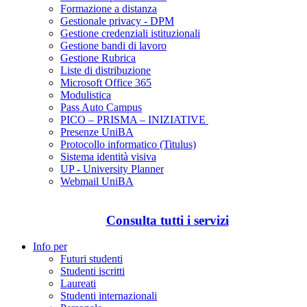
Formazione a distanza
Gestionale privacy - DPM
Gestione credenziali istituzionali
Gestione bandi di lavoro
Gestione Rubrica
Liste di distribuzione
Microsoft Office 365
Modulistica
Pass Auto Campus
PICO – PRISMA – INIZIATIVE
Presenze UniBA
Protocollo informatico (Titulus)
Sistema identità visiva
UP - University Planner
Webmail UniBA
Consulta tutti i servizi
Info per
Futuri studenti
Studenti iscritti
Laureati
Studenti internazionali