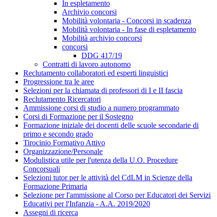
In espletamento
Archivio concorsi
Mobilità volontaria - Concorsi in scadenza
Mobilità volontaria - In fase di espletamento
Mobilità archivio concorsi
concorsi
DDG 417/19
Contratti di lavoro autonomo
Reclutamento collaboratori ed esperti linguistici
Progressione tra le aree
Selezioni per la chiamata di professori di I e II fascia
Reclutamento Ricercatori
Ammissione corsi di studio a numero programmato
Corsi di Formazione per il Sostegno
Formazione iniziale dei docenti delle scuole secondarie di
primo e secondo grado
Tirocinio Formativo Attivo
Organizzazione/Personale
Modulistica utile per l'utenza della U.O. Procedure
Concorsuali
Selezioni tutor per le attività del CdLM in Scienze della
Formazione Primaria
Selezione per l'ammissione al Corso per Educatori dei Servizi
Educativi per l'Infanzia - A.A. 2019/2020
Assegni di ricerca