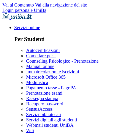
Vai al Contenuto
Vai alla navigazione del sito
Login personale UniBa
Servizi online
Per Studenti
Autocertificazioni
Come fare per...
Counseling Psicologico - Prenotazione
Manuali online
Immatricolazioni e iscrizioni
Microsoft Office 365
Modulistica
Pagamento tasse - PagoPA
Prenotazione esami
Rassegna stampa
Recupero password
SensusAccess
Servizi bibliotecari
Servizi digitali agli studenti
Webmail studenti UniBA
Wifi