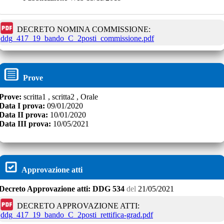
DECRETO NOMINA COMMISSIONE:
ddg_417_19_bando_C_2posti_commissione.pdf
Prove
Prove:
scritta1 , scritta2 , Orale
Data I prova:
09/01/2020
Data II prova:
10/01/2020
Data III prova:
10/05/2021
Approvazione atti
Decreto
Approvazione atti:
DDG 534
del
21/05/2021
DECRETO APPROVAZIONE ATTI:
ddg_417_19_bando_C_2posti_rettifica-grad.pdf