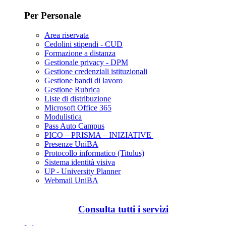
Per Personale
Area riservata
Cedolini stipendi - CUD
Formazione a distanza
Gestionale privacy - DPM
Gestione credenziali istituzionali
Gestione bandi di lavoro
Gestione Rubrica
Liste di distribuzione
Microsoft Office 365
Modulistica
Pass Auto Campus
PICO – PRISMA – INIZIATIVE
Presenze UniBA
Protocollo informatico (Titulus)
Sistema identità visiva
UP - University Planner
Webmail UniBA
Consulta tutti i servizi