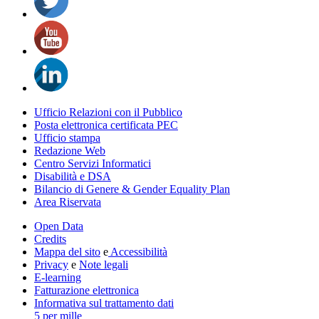
Ufficio Relazioni con il Pubblico
Posta elettronica certificata PEC
Ufficio stampa
Redazione Web
Centro Servizi Informatici
Disabilità e DSA
Bilancio di Genere & Gender Equality Plan
Area Riservata
Open Data
Credits
Mappa del sito
e
Accessibilità
Privacy
e
Note legali
E-learning
Fatturazione elettronica
Informativa sul trattamento dati
5 per mille