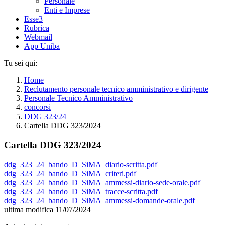
Personale
Enti e Imprese
Esse3
Rubrica
Webmail
App Uniba
Tu sei qui:
Home
Reclutamento personale tecnico amministrativo e dirigente
Personale Tecnico Amministrativo
concorsi
DDG 323/24
Cartella DDG 323/2024
Cartella DDG 323/2024
ddg_323_24_bando_D_SiMA_diario-scritta.pdf
ddg_323_24_bando_D_SiMA_criteri.pdf
ddg_323_24_bando_D_SiMA_ammessi-diario-sede-orale.pdf
ddg_323_24_bando_D_SiMA_tracce-scritta.pdf
ddg_323_24_bando_D_SiMA_ammessi-domande-orale.pdf
ultima modifica
11/07/2024