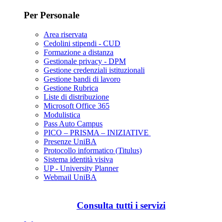
Per Personale
Area riservata
Cedolini stipendi - CUD
Formazione a distanza
Gestionale privacy - DPM
Gestione credenziali istituzionali
Gestione bandi di lavoro
Gestione Rubrica
Liste di distribuzione
Microsoft Office 365
Modulistica
Pass Auto Campus
PICO – PRISMA – INIZIATIVE
Presenze UniBA
Protocollo informatico (Titulus)
Sistema identità visiva
UP - University Planner
Webmail UniBA
Consulta tutti i servizi