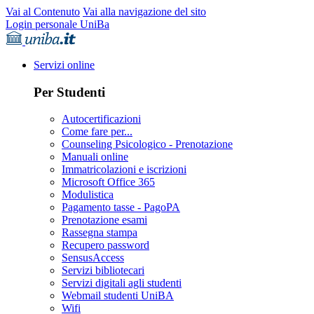
Vai al Contenuto
Vai alla navigazione del sito
Login personale UniBa
Servizi online
Per Studenti
Autocertificazioni
Come fare per...
Counseling Psicologico - Prenotazione
Manuali online
Immatricolazioni e iscrizioni
Microsoft Office 365
Modulistica
Pagamento tasse - PagoPA
Prenotazione esami
Rassegna stampa
Recupero password
SensusAccess
Servizi bibliotecari
Servizi digitali agli studenti
Webmail studenti UniBA
Wifi