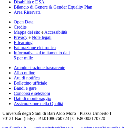
Disabilità e DSA
Bilancio di Genere & Gender Equality Plan
Area Riservata
Open Data
Credits
Mappa del sito
e
Accessibilità
Privacy
e
Note legali
E-learning
Fatturazione elettronica
Informativa sul trattamento dati
5 per mille
Amministrazione trasparente
Albo online
Atti di notifica
Bollettino ufficiale
Bandi e gare
Concorsi e selezioni
Dati di monitoraggio
Assicurazione della Qualità
Università degli Studi di Bari Aldo Moro - Piazza Umberto I -
70121 Bari (Italy) - P.I.01086760723 | C.F.80002170720