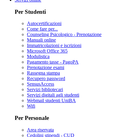
Per Studenti
Autocertificazioni
Come fare per...
Counseling Psicologico - Prenotazione
Manuali online
Immatricolazioni e iscrizioni
Microsoft Office 365
Modulistica
Pagamento tasse - PagoPA
Prenotazione esami
Rassegna stampa
Recupero password
SensusAccess
Servizi bibliotecari
Servizi digitali agli studenti
Webmail studenti UniBA
Wifi
Per Personale
Area riservata
Cedolini stipendi - CUD