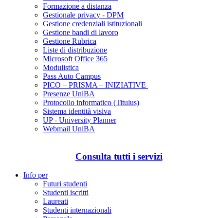
Formazione a distanza
Gestionale privacy - DPM
Gestione credenziali istituzionali
Gestione bandi di lavoro
Gestione Rubrica
Liste di distribuzione
Microsoft Office 365
Modulistica
Pass Auto Campus
PICO – PRISMA – INIZIATIVE
Presenze UniBA
Protocollo informatico (Titulus)
Sistema identità visiva
UP - University Planner
Webmail UniBA
Consulta tutti i servizi
Info per
Futuri studenti
Studenti iscritti
Laureati
Studenti internazionali