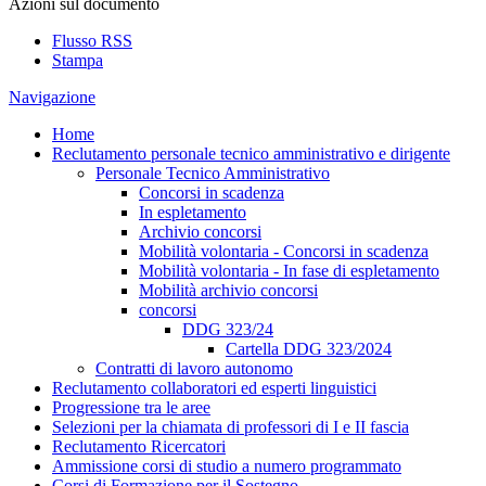
Azioni sul documento
Flusso RSS
Stampa
Navigazione
Home
Reclutamento personale tecnico amministrativo e dirigente
Personale Tecnico Amministrativo
Concorsi in scadenza
In espletamento
Archivio concorsi
Mobilità volontaria - Concorsi in scadenza
Mobilità volontaria - In fase di espletamento
Mobilità archivio concorsi
concorsi
DDG 323/24
Cartella DDG 323/2024
Contratti di lavoro autonomo
Reclutamento collaboratori ed esperti linguistici
Progressione tra le aree
Selezioni per la chiamata di professori di I e II fascia
Reclutamento Ricercatori
Ammissione corsi di studio a numero programmato
Corsi di Formazione per il Sostegno