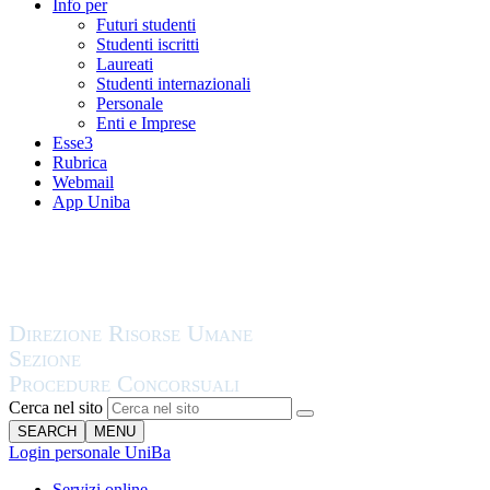
Info per
Futuri studenti
Studenti iscritti
Laureati
Studenti internazionali
Personale
Enti e Imprese
Esse3
Rubrica
Webmail
App Uniba
Cerca nel sito
SEARCH
MENU
Login personale UniBa
Servizi online