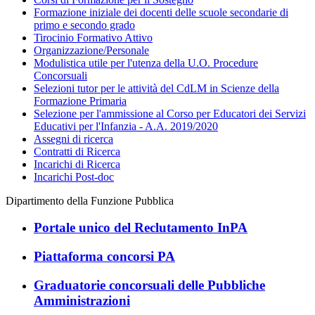
Formazione iniziale dei docenti delle scuole secondarie di
primo e secondo grado
Tirocinio Formativo Attivo
Organizzazione/Personale
Modulistica utile per l'utenza della U.O. Procedure
Concorsuali
Selezioni tutor per le attività del CdLM in Scienze della
Formazione Primaria
Selezione per l'ammissione al Corso per Educatori dei Servizi
Educativi per l'Infanzia - A.A. 2019/2020
Assegni di ricerca
Contratti di Ricerca
Incarichi di Ricerca
Incarichi Post-doc
Dipartimento della Funzione Pubblica
Portale unico del Reclutamento InPA
Piattaforma concorsi PA
Graduatorie concorsuali delle Pubbliche
Amministrazioni