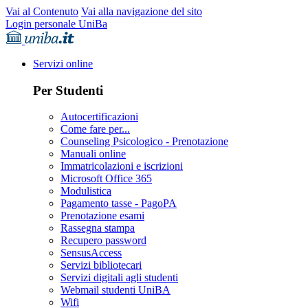
Vai al Contenuto
Vai alla navigazione del sito
Login personale UniBa
Servizi online
Per Studenti
Autocertificazioni
Come fare per...
Counseling Psicologico - Prenotazione
Manuali online
Immatricolazioni e iscrizioni
Microsoft Office 365
Modulistica
Pagamento tasse - PagoPA
Prenotazione esami
Rassegna stampa
Recupero password
SensusAccess
Servizi bibliotecari
Servizi digitali agli studenti
Webmail studenti UniBA
Wifi