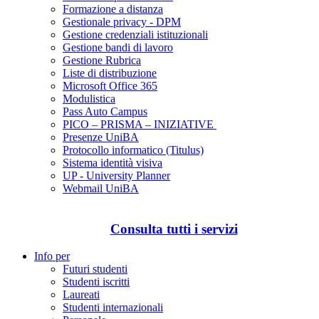
Formazione a distanza
Gestionale privacy - DPM
Gestione credenziali istituzionali
Gestione bandi di lavoro
Gestione Rubrica
Liste di distribuzione
Microsoft Office 365
Modulistica
Pass Auto Campus
PICO – PRISMA – INIZIATIVE
Presenze UniBA
Protocollo informatico (Titulus)
Sistema identità visiva
UP - University Planner
Webmail UniBA
Consulta tutti i servizi
Info per
Futuri studenti
Studenti iscritti
Laureati
Studenti internazionali