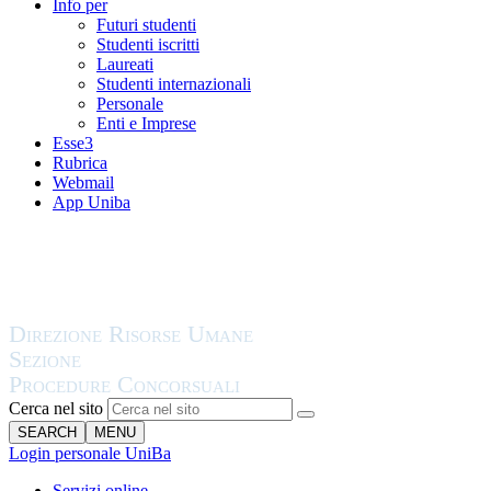
Info per
Futuri studenti
Studenti iscritti
Laureati
Studenti internazionali
Personale
Enti e Imprese
Esse3
Rubrica
Webmail
App Uniba
Cerca nel sito
SEARCH
MENU
Login personale UniBa
Servizi online