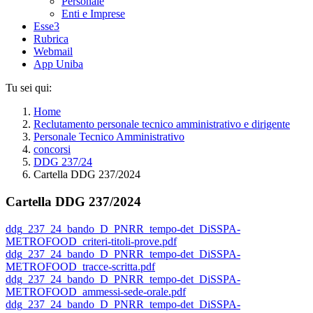
Personale
Enti e Imprese
Esse3
Rubrica
Webmail
App Uniba
Tu sei qui:
Home
Reclutamento personale tecnico amministrativo e dirigente
Personale Tecnico Amministrativo
concorsi
DDG 237/24
Cartella DDG 237/2024
Cartella DDG 237/2024
ddg_237_24_bando_D_PNRR_tempo-det_DiSSPA-
METROFOOD_criteri-titoli-prove.pdf
ddg_237_24_bando_D_PNRR_tempo-det_DiSSPA-
METROFOOD_tracce-scritta.pdf
ddg_237_24_bando_D_PNRR_tempo-det_DiSSPA-
METROFOOD_ammessi-sede-orale.pdf
ddg_237_24_bando_D_PNRR_tempo-det_DiSSPA-