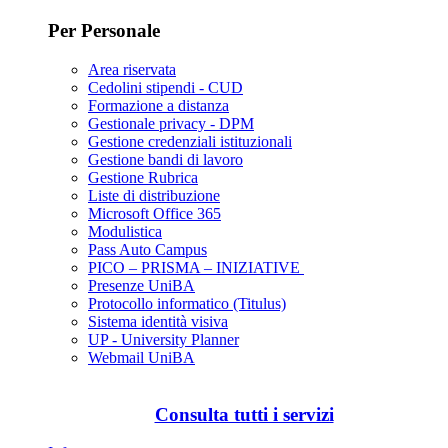
Per Personale
Area riservata
Cedolini stipendi - CUD
Formazione a distanza
Gestionale privacy - DPM
Gestione credenziali istituzionali
Gestione bandi di lavoro
Gestione Rubrica
Liste di distribuzione
Microsoft Office 365
Modulistica
Pass Auto Campus
PICO – PRISMA – INIZIATIVE
Presenze UniBA
Protocollo informatico (Titulus)
Sistema identità visiva
UP - University Planner
Webmail UniBA
Consulta tutti i servizi