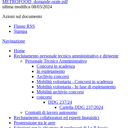
METROFOOD_domande-orale.pdf
ultima modifica
08/03/2024
Azioni sul documento
Flusso RSS
Stampa
Navigazione
Home
Reclutamento personale tecnico amministrativo e dirigente
Personale Tecnico Amministrativo
Concorsi in scadenza
In espletamento
Archivio concorsi
Mobilità volontaria - Concorsi in scadenza
Mobilità volontaria - In fase di espletamento
Mobilità archivio concorsi
concorsi
DDG 237/24
Cartella DDG 237/2024
Contratti di lavoro autonomo
Reclutamento collaboratori ed esperti linguistici
Progressione tra le aree
Selezioni per la chiamata di professori di I e II fascia