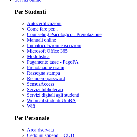
Per Studenti
Autocertificazioni
Come fare per...
Counseling Psicologico - Prenotazione
Manuali online
Immatricolazioni e iscrizioni
Microsoft Office 365
Modulistica
Pagamento tasse - PagoPA
Prenotazione esami
Rassegna stampa
Recupero password
SensusAccess
Servizi bibliotecari
Servizi digitali agli studenti
Webmail studenti UniBA
Wifi
Per Personale
Area riservata
Cedolini stipendi - CUD