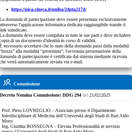
https://pica.cineca.it/uniba/24pta2174/
La domanda di partecipazione deve essere presentata esclusivamente
attraverso l'applicazione informatica dedicata raggiungibile tramite il
link suindicato.
La domanda deve essere compilata in tutte le sue parti e deve includere
copia di un documento d'identità in corso di validità.
È necessario accertarsi che lo stato della domanda passi dalla modalità
“bozza” alla modalità “presentata”; l'avvenuta presentazione della
domanda di partecipazione è certificata dal sistema mediante ricevuta
che verrà automaticamente inviata via e-mail.
Commissione
Decreto
Nomina Commissione:
DDG 294
del
21/02/2025
Prof. Piero LOVREGLIO – Associato presso il Dipartimento
Interdisciplinare di Medicina dell’Università degli Studi di Bari Aldo
Moro;
Ing. Giuditta BONSEGNA – Elevata Professionalità in servizio
presso l’Università degli Studi di Bari Aldo Moro;