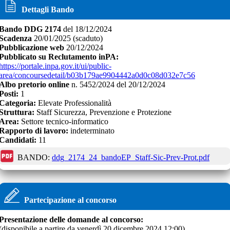
Dettagli Bando
Bando
DDG 2174
del
18/12/2024
Scadenza
20/01/2025
(scaduto)
Pubblicazione web
20/12/2024
Pubblicato su Reclutamento inPA:
https://portale.inpa.gov.it/ui/public-
area/concoursedetail/b03b179ae9904442a0d0c08d032e7c56
Albo pretorio online
n.
5452/2024
del
20/12/2024
Posti:
1
Categoria:
Elevate Professionalità
Struttura:
Staff Sicurezza, Prevenzione e Protezione
Area:
Settore tecnico-informatico
Rapporto di lavoro:
indeterminato
Candidati:
11
BANDO:
ddg_2174_24_bandoEP_Staff-Sic-Prev-Prot.pdf
Partecipazione al concorso
Presentazione delle domande al concorso:
(disponibile a partire da
venerdì 20 dicembre 2024 12:00
)