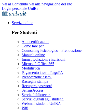
Vai al Contenuto
Vai alla navigazione del sito
Login personale UniBa
Servizi online
Per Studenti
Autocertificazioni
Come fare per...
Counseling Psicologico - Prenotazione
Manuali online
Immatricolazioni e iscrizioni
Microsoft Office 365
Modulistica
Pagamento tasse - PagoPA
Prenotazione esami
Rassegna stampa
Recupero password
SensusAccess
Servizi bibliotecari
Servizi digitali agli studenti
Webmail studenti UniBA
Wifi