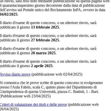
un rinvio, sarà reso noto mediante pubblicazione su questa pagina web
il quarantacinquesimo giorno decorrente dalla data di pubblicazione
dell’avviso sul Portale unico del Reclutamento InPA, ovvero in data
04
/02/2025
.
Il diario d'esame di questo concorso, o un ulteriore rinvio, sarà
pubblicato il giorno
13 febbraio 2025
.
Il diario d'esame di questo concorso, o un ulteriore rinvio, sarà
pubblicato il giorno
27 febbraio 2025
.
Il diario d'esame di questo concorso, o un ulteriore rinvio, sarà
pubblicato il giorno
20 marzo 2025
.
Il diario d'esame di questo concorso, o un ulteriore rinvio, sarà
pubblicato il giorno
2 aprile 2025
.
Avviso diario prove
(pubblicazione web 02/04/2025)
Si comunica che le prove scritte di questo concorso si svolgeranno
presso l'Aula Fabris, scala C, quinto piano del Dipartimento di
Giurisprudenza di questa Università, piazza C. Battisti, 1 - Bari.
(Pubblicazione web 23/04/2025)
Criteri di valutazione dei titoli e delle prove
(pubblicazione web
26/04/2025)