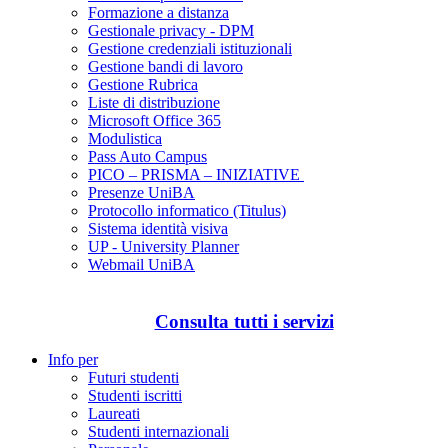
Formazione a distanza
Gestionale privacy - DPM
Gestione credenziali istituzionali
Gestione bandi di lavoro
Gestione Rubrica
Liste di distribuzione
Microsoft Office 365
Modulistica
Pass Auto Campus
PICO – PRISMA – INIZIATIVE
Presenze UniBA
Protocollo informatico (Titulus)
Sistema identità visiva
UP - University Planner
Webmail UniBA
Consulta tutti i servizi
Info per
Futuri studenti
Studenti iscritti
Laureati
Studenti internazionali