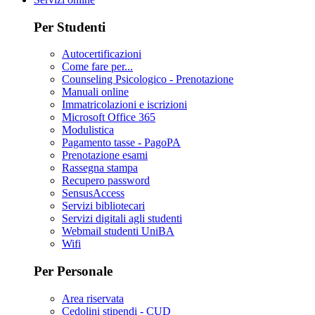
Per Studenti
Autocertificazioni
Come fare per...
Counseling Psicologico - Prenotazione
Manuali online
Immatricolazioni e iscrizioni
Microsoft Office 365
Modulistica
Pagamento tasse - PagoPA
Prenotazione esami
Rassegna stampa
Recupero password
SensusAccess
Servizi bibliotecari
Servizi digitali agli studenti
Webmail studenti UniBA
Wifi
Per Personale
Area riservata
Cedolini stipendi - CUD