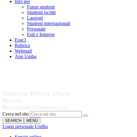
Info per
Futuri studenti
Studenti iscritti
Laureati
Studenti internazionali
Personale
Enti e Imprese
Esse3
Rubrica
Webmail
App Uniba
Cerca nel sito
SEARCH
MENU
Login personale UniBa
Servizi online