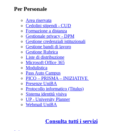
Per Personale
Area riservata
Cedolini stipendi - CUD
Formazione a distanza
Gestionale privacy - DPM
Gestione credenziali istituzionali
Gestione bandi di lavoro
Gestione Rubrica
Liste di distribuzione
Microsoft Office 365
Modulistica
Pass Auto Campus
PICO – PRISMA – INIZIATIVE
Presenze UniBA
Protocollo informatico (Titulus)
Sistema identità visiva
UP - University Planner
Webmail UniBA
Consulta tutti i servizi