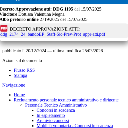
Decreto
Approvazione atti:
DDG 1195
del
15/07/2025
Vincitore
Dott.ssa Valentina Megna
Albo pretorio online
2719/2025
del
15/07/2025
DECRETO APPROVAZIONE ATTI:
ddg_2174_24_bandoEP_Staff-Sic-Prev-Prot_appr-atti.pdf
pubblicato il
20/12/2024
—
ultima modifica
25/03/2026
Azioni sul documento
Flusso RSS
Stampa
Navigazione
Home
Reclutamento personale tecnico amministrativo e dirigente
Personale Tecnico Amministrativo
Concorsi in scadenza
In espletamento
Archivio concorsi
Mobilità volontaria - Concorsi in scadenza