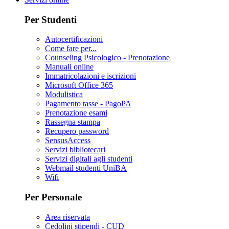
Per Studenti
Autocertificazioni
Come fare per...
Counseling Psicologico - Prenotazione
Manuali online
Immatricolazioni e iscrizioni
Microsoft Office 365
Modulistica
Pagamento tasse - PagoPA
Prenotazione esami
Rassegna stampa
Recupero password
SensusAccess
Servizi bibliotecari
Servizi digitali agli studenti
Webmail studenti UniBA
Wifi
Per Personale
Area riservata
Cedolini stipendi - CUD