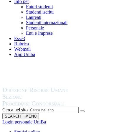
Info per
Futuri studenti
Studenti iscritti
Laureati
Studenti internazionali
Personale
Enti e Imprese
Esse3
Rubrica
Webmail
App Uniba
Cerca nel sito
SEARCH
MENU
Login personale UniBa
Servizi online