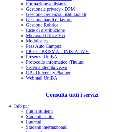
Formazione a distanza
Gestionale privacy - DPM
Gestione credenziali istituzionali
Gestione bandi di lavoro
Gestione Rubrica
Liste di distribuzione
Microsoft Office 365
Modulistica
Pass Auto Campus
PICO – PRISMA – INIZIATIVE
Presenze UniBA
Protocollo informatico (Titulus)
Sistema identità visiva
UP - University Planner
Webmail UniBA
Consulta tutti i servizi
Info per
Futuri studenti
Studenti iscritti
Laureati
Studenti internazionali