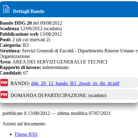
Dettagli Bando
Bando
DDG 20
del
09/08/2012
Scadenza
12/09/2012
(scaduto)
Pubblicazione web
13/08/2012
Posti:
2
(di cui riservati
2
)
Categoria:
B3
Struttura:
Servizi Generali di Facoltà - Dipartimento Risorse Umane e
Organizzazione
Area:
AREA DEI SERVIZI GENERALI E TECNICI
Rapporto di lavoro:
indeterminato
Candidati:
67
BANDO:
ddg_20_12_bando_B3_2posti_ris_dis_tir.pdf
DOMANDA DI PARTECIPAZIONE:
(scaduto)
pubblicato il
13/08/2012
—
ultima modifica
07/07/2021
Azioni sul documento
Flusso RSS