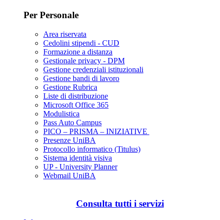
Per Personale
Area riservata
Cedolini stipendi - CUD
Formazione a distanza
Gestionale privacy - DPM
Gestione credenziali istituzionali
Gestione bandi di lavoro
Gestione Rubrica
Liste di distribuzione
Microsoft Office 365
Modulistica
Pass Auto Campus
PICO – PRISMA – INIZIATIVE
Presenze UniBA
Protocollo informatico (Titulus)
Sistema identità visiva
UP - University Planner
Webmail UniBA
Consulta tutti i servizi