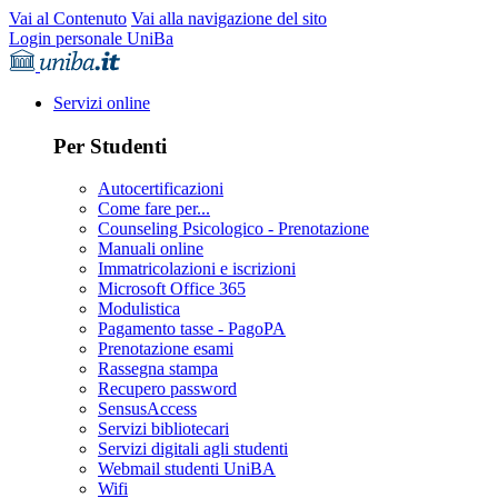
Vai al Contenuto
Vai alla navigazione del sito
Login personale UniBa
Servizi online
Per Studenti
Autocertificazioni
Come fare per...
Counseling Psicologico - Prenotazione
Manuali online
Immatricolazioni e iscrizioni
Microsoft Office 365
Modulistica
Pagamento tasse - PagoPA
Prenotazione esami
Rassegna stampa
Recupero password
SensusAccess
Servizi bibliotecari
Servizi digitali agli studenti
Webmail studenti UniBA
Wifi