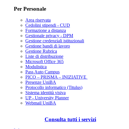
Per Personale
Area riservata
Cedolini stipendi - CUD
Formazione a distanza
Gestionale privacy - DPM
Gestione credenziali istituzionali
Gestione bandi di lavoro
Gestione Rubrica
Liste di distribuzione
Microsoft Office 365
Modulistica
Pass Auto Campus
PICO – PRISMA – INIZIATIVE
Presenze UniBA
Protocollo informatico (Titulus)
Sistema identità visiva
UP - University Planner
Webmail UniBA
Consulta tutti i servizi