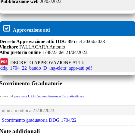
Pubblicazione web
20/03/2023
Approvazione atti
Decreto
Approvazione atti:
DDG 395
del
20/04/2023
Vincitore
FALLACARA Antonio
Albo pretorio online
1748/23
del
21/04/2023
DECRETO APPROVAZIONE ATTI:
ddg_1704_22_bando_D_ing-elettr_appr-atti.pdf
Scorrimento Graduatorie
a cura del
personale U.O. Carriera Personale Contrattualizzato
ultima modifica
27/06/2023
Scorrimento graduatoria DDG 1704/22
Note addizionali