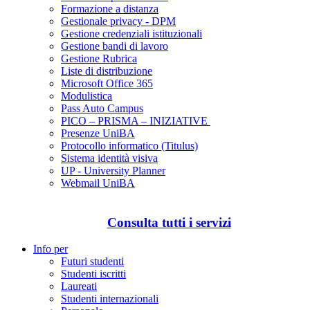
Formazione a distanza
Gestionale privacy - DPM
Gestione credenziali istituzionali
Gestione bandi di lavoro
Gestione Rubrica
Liste di distribuzione
Microsoft Office 365
Modulistica
Pass Auto Campus
PICO – PRISMA – INIZIATIVE
Presenze UniBA
Protocollo informatico (Titulus)
Sistema identità visiva
UP - University Planner
Webmail UniBA
Consulta tutti i servizi
Info per
Futuri studenti
Studenti iscritti
Laureati
Studenti internazionali