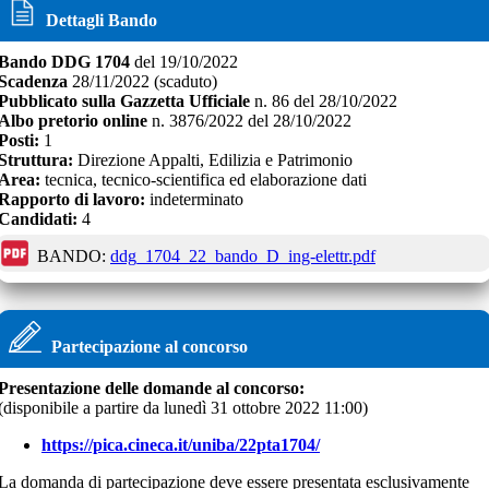
Dettagli Bando
Bando
DDG 1704
del
19/10/2022
Scadenza
28/11/2022
(scaduto)
Pubblicato sulla Gazzetta Ufficiale
n.
86
del
28/10/2022
Albo pretorio online
n.
3876/2022
del
28/10/2022
Posti:
1
Struttura:
Direzione Appalti, Edilizia e Patrimonio
Area:
tecnica, tecnico-scientifica ed elaborazione dati
Rapporto di lavoro:
indeterminato
Candidati:
4
BANDO:
ddg_1704_22_bando_D_ing-elettr.pdf
Partecipazione al concorso
Presentazione delle domande al concorso:
(disponibile a partire da
lunedì 31 ottobre 2022 11:00
)
https://pica.cineca.it/uniba/22pta1704/
La domanda di partecipazione deve essere presentata esclusivamente