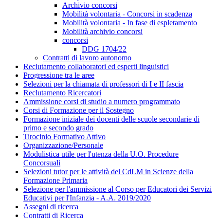
Archivio concorsi
Mobilità volontaria - Concorsi in scadenza
Mobilità volontaria - In fase di espletamento
Mobilità archivio concorsi
concorsi
DDG 1704/22
Contratti di lavoro autonomo
Reclutamento collaboratori ed esperti linguistici
Progressione tra le aree
Selezioni per la chiamata di professori di I e II fascia
Reclutamento Ricercatori
Ammissione corsi di studio a numero programmato
Corsi di Formazione per il Sostegno
Formazione iniziale dei docenti delle scuole secondarie di
primo e secondo grado
Tirocinio Formativo Attivo
Organizzazione/Personale
Modulistica utile per l'utenza della U.O. Procedure
Concorsuali
Selezioni tutor per le attività del CdLM in Scienze della
Formazione Primaria
Selezione per l'ammissione al Corso per Educatori dei Servizi
Educativi per l'Infanzia - A.A. 2019/2020
Assegni di ricerca
Contratti di Ricerca