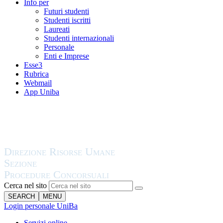
Info per
Futuri studenti
Studenti iscritti
Laureati
Studenti internazionali
Personale
Enti e Imprese
Esse3
Rubrica
Webmail
App Uniba
Cerca nel sito
SEARCH
MENU
Login personale UniBa
Servizi online