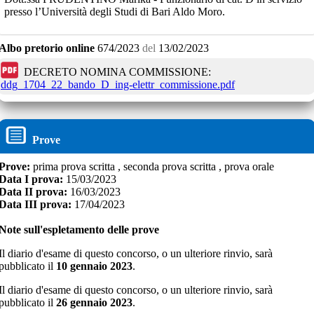
presso l’Università degli Studi di Bari Aldo Moro.
Albo pretorio online
674/2023
del
13/02/2023
DECRETO NOMINA COMMISSIONE:
ddg_1704_22_bando_D_ing-elettr_commissione.pdf
Prove
Prove:
prima prova scritta , seconda prova scritta , prova orale
Data I prova:
15/03/2023
Data II prova:
16/03/2023
Data III prova:
17/04/2023
Note sull'espletamento delle prove
Il diario d'esame di questo concorso, o un ulteriore rinvio, sarà
pubblicato il
10 gennaio 2023
.
Il diario d'esame di questo concorso, o un ulteriore rinvio, sarà
pubblicato il
26 gennaio 2023
.