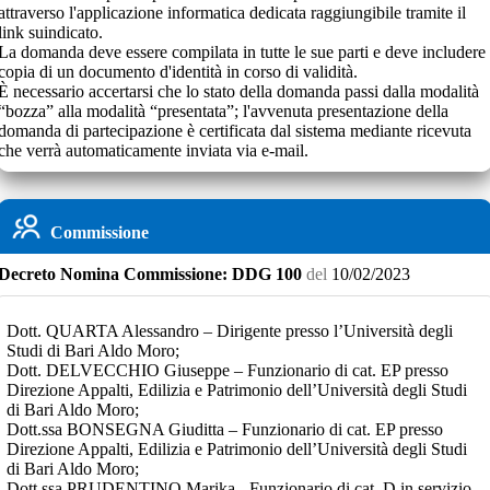
attraverso l'applicazione informatica dedicata raggiungibile tramite il
link suindicato.
La domanda deve essere compilata in tutte le sue parti e deve includere
copia di un documento d'identità in corso di validità.
È necessario accertarsi che lo stato della domanda passi dalla modalità
“bozza” alla modalità “presentata”; l'avvenuta presentazione della
domanda di partecipazione è certificata dal sistema mediante ricevuta
che verrà automaticamente inviata via e-mail.
Commissione
Decreto
Nomina Commissione:
DDG 100
del
10/02/2023
Dott. QUARTA Alessandro – Dirigente presso l’Università degli
Studi di Bari Aldo Moro;
Dott. DELVECCHIO Giuseppe – Funzionario di cat. EP presso
Direzione Appalti, Edilizia e Patrimonio dell’Università degli Studi
di Bari Aldo Moro;
Dott.ssa BONSEGNA Giuditta – Funzionario di cat. EP presso
Direzione Appalti, Edilizia e Patrimonio dell’Università degli Studi
di Bari Aldo Moro;
Dott.ssa PRUDENTINO Marika - Funzionario di cat. D in servizio