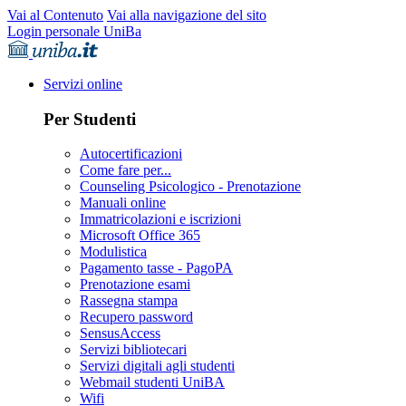
Vai al Contenuto
Vai alla navigazione del sito
Login personale UniBa
Servizi online
Per Studenti
Autocertificazioni
Come fare per...
Counseling Psicologico - Prenotazione
Manuali online
Immatricolazioni e iscrizioni
Microsoft Office 365
Modulistica
Pagamento tasse - PagoPA
Prenotazione esami
Rassegna stampa
Recupero password
SensusAccess
Servizi bibliotecari
Servizi digitali agli studenti
Webmail studenti UniBA
Wifi