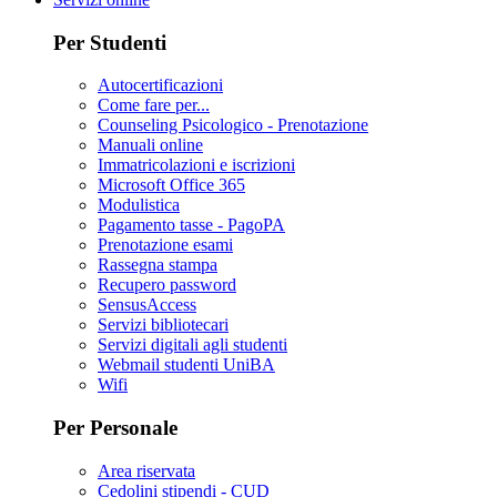
Per Studenti
Autocertificazioni
Come fare per...
Counseling Psicologico - Prenotazione
Manuali online
Immatricolazioni e iscrizioni
Microsoft Office 365
Modulistica
Pagamento tasse - PagoPA
Prenotazione esami
Rassegna stampa
Recupero password
SensusAccess
Servizi bibliotecari
Servizi digitali agli studenti
Webmail studenti UniBA
Wifi
Per Personale
Area riservata
Cedolini stipendi - CUD