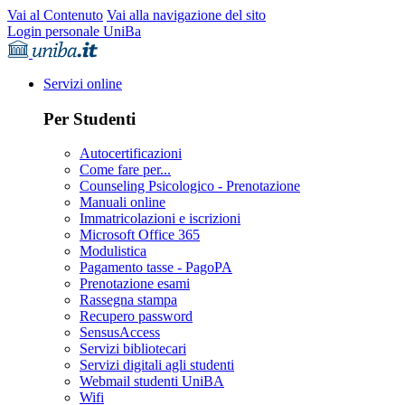
Vai al Contenuto
Vai alla navigazione del sito
Login personale UniBa
Servizi online
Per Studenti
Autocertificazioni
Come fare per...
Counseling Psicologico - Prenotazione
Manuali online
Immatricolazioni e iscrizioni
Microsoft Office 365
Modulistica
Pagamento tasse - PagoPA
Prenotazione esami
Rassegna stampa
Recupero password
SensusAccess
Servizi bibliotecari
Servizi digitali agli studenti
Webmail studenti UniBA
Wifi