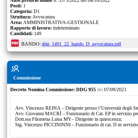
Albo pretorio online
n.
3575/2022
del
04/10/2022
Posti:
1
Categoria:
D1
Struttura:
Avvocatura
Area:
AMMINISTRATIVA-GESTIONALE
Rapporto di lavoro:
indeterminato
Candidati:
149
BANDO:
ddg_1491_22_bando_D_avvocatura.pdf
Commissione
Decreto
Nomina Commissione:
DDG 955
del
07/09/2023
Avv. Vincenzo REINA – Dirigente presso l’Università degli Stu
Avv. Giovanni MACRÌ – Funzionario di Cat. EP in servizio pres
Dott.ssa Filomena Luisa MY– Dirigente in quiescenza;
Sig. Vincenzo PICCININNI – Funzionario di cat. D in servizio 