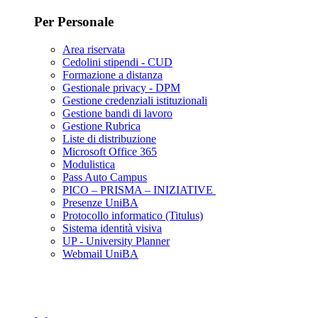
Per Personale
Area riservata
Cedolini stipendi - CUD
Formazione a distanza
Gestionale privacy - DPM
Gestione credenziali istituzionali
Gestione bandi di lavoro
Gestione Rubrica
Liste di distribuzione
Microsoft Office 365
Modulistica
Pass Auto Campus
PICO – PRISMA – INIZIATIVE
Presenze UniBA
Protocollo informatico (Titulus)
Sistema identità visiva
UP - University Planner
Webmail UniBA