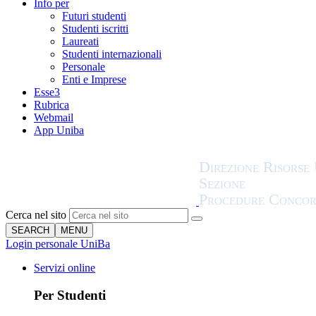
Info per
Futuri studenti
Studenti iscritti
Laureati
Studenti internazionali
Personale
Enti e Imprese
Esse3
Rubrica
Webmail
App Uniba
Cerca nel sito
SEARCH
MENU
Login personale UniBa
Servizi online
Per Studenti