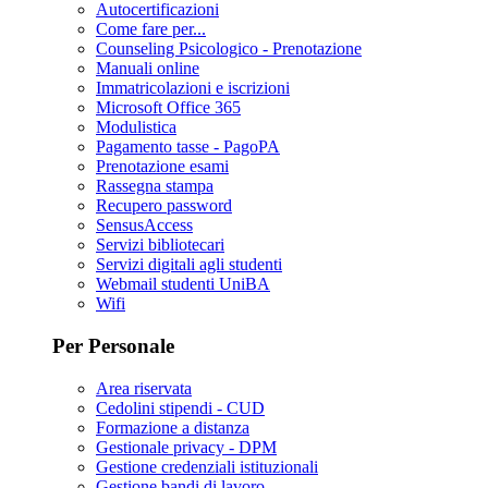
Autocertificazioni
Come fare per...
Counseling Psicologico - Prenotazione
Manuali online
Immatricolazioni e iscrizioni
Microsoft Office 365
Modulistica
Pagamento tasse - PagoPA
Prenotazione esami
Rassegna stampa
Recupero password
SensusAccess
Servizi bibliotecari
Servizi digitali agli studenti
Webmail studenti UniBA
Wifi
Per Personale
Area riservata
Cedolini stipendi - CUD
Formazione a distanza
Gestionale privacy - DPM
Gestione credenziali istituzionali
Gestione bandi di lavoro