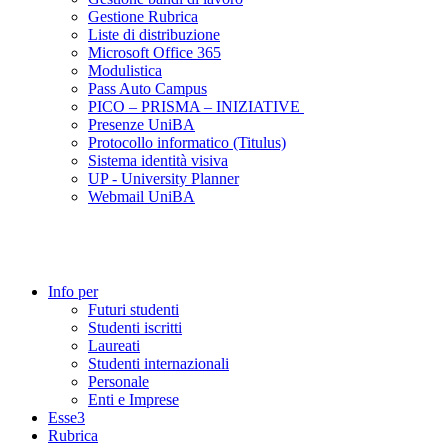
Gestione Rubrica
Liste di distribuzione
Microsoft Office 365
Modulistica
Pass Auto Campus
PICO – PRISMA – INIZIATIVE
Presenze UniBA
Protocollo informatico (Titulus)
Sistema identità visiva
UP - University Planner
Webmail UniBA
Info per
Futuri studenti
Studenti iscritti
Laureati
Studenti internazionali
Personale
Enti e Imprese
Esse3
Rubrica