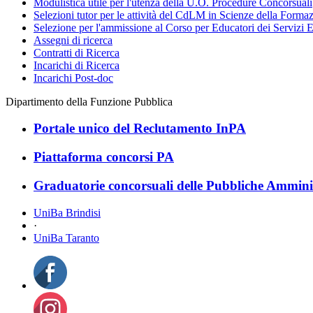
Modulistica utile per l'utenza della U.O. Procedure Concorsuali
Selezioni tutor per le attività del CdLM in Scienze della Forma
Selezione per l'ammissione al Corso per Educatori dei Servizi E
Assegni di ricerca
Contratti di Ricerca
Incarichi di Ricerca
Incarichi Post-doc
Dipartimento della Funzione Pubblica
Portale unico del Reclutamento InPA
Piattaforma concorsi PA
Graduatorie concorsuali delle Pubbliche Ammini
UniBa Brindisi
·
UniBa Taranto