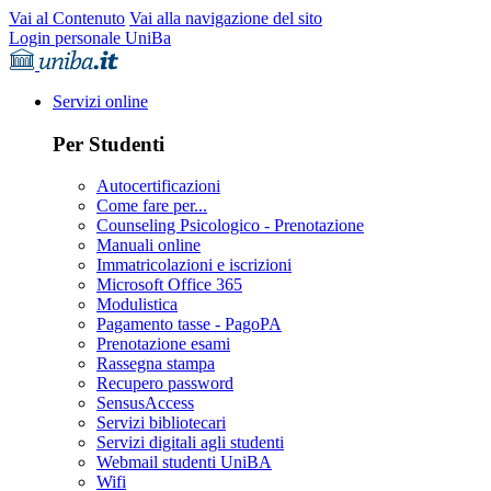
Vai al Contenuto
Vai alla navigazione del sito
Login personale UniBa
Servizi online
Per Studenti
Autocertificazioni
Come fare per...
Counseling Psicologico - Prenotazione
Manuali online
Immatricolazioni e iscrizioni
Microsoft Office 365
Modulistica
Pagamento tasse - PagoPA
Prenotazione esami
Rassegna stampa
Recupero password
SensusAccess
Servizi bibliotecari
Servizi digitali agli studenti
Webmail studenti UniBA
Wifi