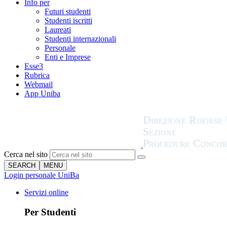
Info per
Futuri studenti
Studenti iscritti
Laureati
Studenti internazionali
Personale
Enti e Imprese
Esse3
Rubrica
Webmail
App Uniba
Cerca nel sito
SEARCH
MENU
Login personale UniBa
Servizi online
Per Studenti