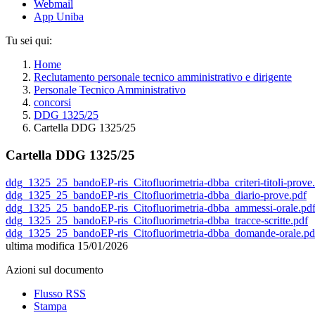
Webmail
App Uniba
Tu sei qui:
Home
Reclutamento personale tecnico amministrativo e dirigente
Personale Tecnico Amministrativo
concorsi
DDG 1325/25
Cartella DDG 1325/25
Cartella DDG 1325/25
ddg_1325_25_bandoEP-ris_Citofluorimetria-dbba_criteri-titoli-prove
ddg_1325_25_bandoEP-ris_Citofluorimetria-dbba_diario-prove.pdf
ddg_1325_25_bandoEP-ris_Citofluorimetria-dbba_ammessi-orale.pd
ddg_1325_25_bandoEP-ris_Citofluorimetria-dbba_tracce-scritte.pdf
ddg_1325_25_bandoEP-ris_Citofluorimetria-dbba_domande-orale.pd
ultima modifica
15/01/2026
Azioni sul documento
Flusso RSS
Stampa