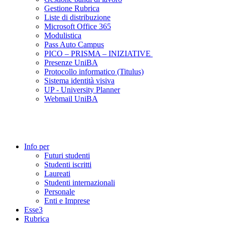
Gestione Rubrica
Liste di distribuzione
Microsoft Office 365
Modulistica
Pass Auto Campus
PICO – PRISMA – INIZIATIVE
Presenze UniBA
Protocollo informatico (Titulus)
Sistema identità visiva
UP - University Planner
Webmail UniBA
Info per
Futuri studenti
Studenti iscritti
Laureati
Studenti internazionali
Personale
Enti e Imprese
Esse3
Rubrica