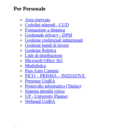
Per Personale
Area riservata
Cedolini stipendi - CUD
Formazione a distanza
Gestionale privacy - DPM
Gestione credenziali istituzionali
Gestione bandi di lavoro
Gestione Rubrica
Liste di distribuzione
Microsoft Office 365
Modulistica
Pass Auto Campus
PICO – PRISMA – INIZIATIVE
Presenze UniBA
Protocollo informatico (Titulus)
Sistema identità visiva
UP - University Planner
Webmail UniBA