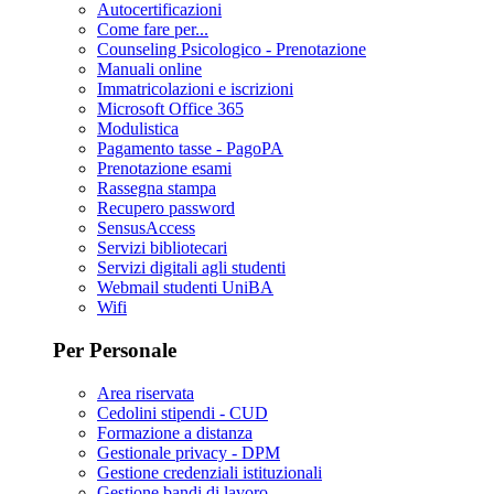
Autocertificazioni
Come fare per...
Counseling Psicologico - Prenotazione
Manuali online
Immatricolazioni e iscrizioni
Microsoft Office 365
Modulistica
Pagamento tasse - PagoPA
Prenotazione esami
Rassegna stampa
Recupero password
SensusAccess
Servizi bibliotecari
Servizi digitali agli studenti
Webmail studenti UniBA
Wifi
Per Personale
Area riservata
Cedolini stipendi - CUD
Formazione a distanza
Gestionale privacy - DPM
Gestione credenziali istituzionali
Gestione bandi di lavoro